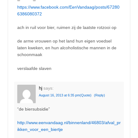
https://www.facebook.com/EenVandaag/posts/67280
6386080372
ach in ruil voor bier, ruimen zij de laatste rotzooi op
de arme vrouwen op het land hun eigen voedsel
laten kweken, en hun alcoholistische mannen in de
schoonmaak
verslaafde slaven
hj
says:
August 16, 2013 at 6:35 pm
(Quote)
(Reply)
“de biersubsidie”
http://www.eenvandaag.nl/binnenland/46803/afval_pr
ikken_voor_een_biertje