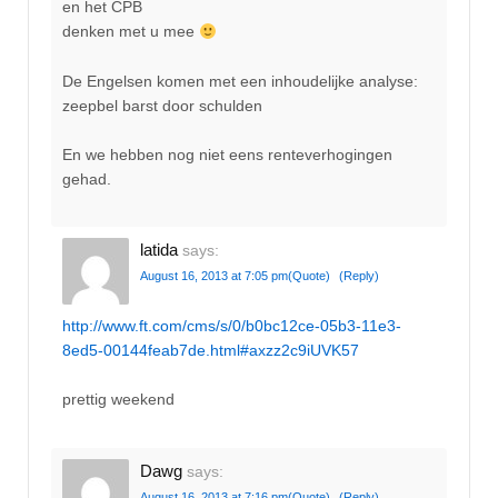
en het CPB
denken met u mee
De Engelsen komen met een inhoudelijke analyse:
zeepbel barst door schulden
En we hebben nog niet eens renteverhogingen
gehad.
latida
says:
August 16, 2013 at 7:05 pm
(Quote)
(Reply)
http://www.ft.com/cms/s/0/b0bc12ce-05b3-11e3-
8ed5-00144feab7de.html#axzz2c9iUVK57
prettig weekend
Dawg
says:
August 16, 2013 at 7:16 pm
(Quote)
(Reply)