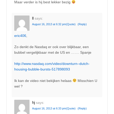
Maar verder is hij best lekker bezig
ll
says:
August 16, 2013 at 6:32 pm
(Quote)
(Reply)
eric406
,
Zo denkt de Nasdaq er ook over blijkbaar, een
bubbel vergelijkbaar met de US en ……. Spanje
http://www.nasdaq.com/video/downturn–dutch-
housing-bubble-bursts-517898093
Ik kan de video niet bekijken helaas
Misschien U
wel ?
hj
says:
August 16, 2013 at 6:33 pm
(Quote)
(Reply)