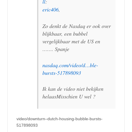
ll
:
eric406
,
Zo denkt de Nasdaq er ook over
blijkbaar, een bubbel
vergelijkbaar met de US en
……. Spanje
nasdaq.com/video/d…ble-
bursts-517898093
Ik kan de video niet bekijken
helaasMisschien U wel ?
video/downturn–dutch-housing-bubble-bursts-
517898093