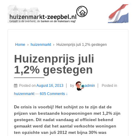
Home
›
huizenmarkt
›
Huizenprijs juli 1,2% gestegen
Huizenprijs juli
1,2% gestegen
Posted on
August 16, 2013
by
admin
Posted in
huizenmarkt
—
605 Comments ↓
De crisis is voorbij! Het schijnt zo te zijn dat de
prijzen van bestaande koopwoningen met 1,2% zijn
gestegen. Dit nadat vandaag al officieel bekend
gemaakt werd dat het aantal verkochte woningen
ten opzichte van juli 2012 met bijna 30% was