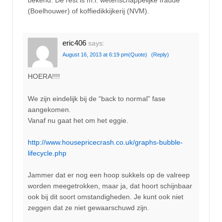
bekend. De rest is m.i. wetenschappelijke fraude
(Boelhouwer) of koffiedikkijkerij (NVM).
eric406
says:
August 16, 2013 at 6:19 pm
(Quote)
(Reply)
HOERA!!!!
We zijn eindelijk bij de “back to normal” fase
aangekomen.
Vanaf nu gaat het om het eggie.
http://www.housepricecrash.co.uk/graphs-bubble-
lifecycle.php
Jammer dat er nog een hoop sukkels op de valreep
worden meegetrokken, maar ja, dat hoort schijnbaar
ook bij dit soort omstandigheden. Je kunt ook niet
zeggen dat ze niet gewaarschuwd zijn.