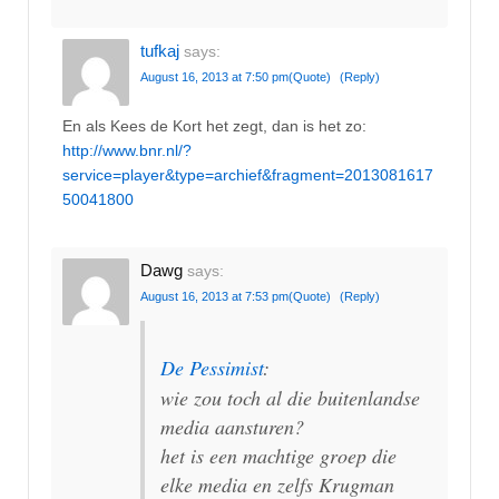
tufkaj
says:
August 16, 2013 at 7:50 pm
(Quote)
(Reply)
En als Kees de Kort het zegt, dan is het zo:
http://www.bnr.nl/?
service=player&type=archief&fragment=2013081617
50041800
Dawg
says:
August 16, 2013 at 7:53 pm
(Quote)
(Reply)
De Pessimist
:
wie zou toch al die buitenlandse
media aansturen?
het is een machtige groep die
elke media en zelfs Krugman