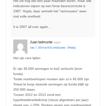
Het zal nog wel een paar maanden duren, maar alle
indicatoren wijzen op een forse beurscorrectie à
1987. Hopla, daar vertrekt het “vertrouwen” weer
met volle snelheid.
It is 2007 all over again….
Juan belmonte
says:
July 7, 2014 at 8:51 am
(Quote)
(Reply)
Het zijn rare tijden
Er zijn 38.000 woningen in kw2 verkocht (bron
funda).
Totale marktverkopen moeten dan zo’n 45.000 zijn.
Totaal te koop staande woningen op funda blijft op
250.000 staan.
Tussen 2012 en 2013 vond een
hypotheekkredietkrimp (nieuw afgesloten per jaar)
plaats van -/-20%. Banken geven aan marktaandeel