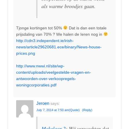
als warme broodjes gaan.
Tjonge kortingen tot 50%
Dat is dan een totale
prijsdaling van 70% ? We halen de Ieren nog in
http://cdn3.independent.ie/irish-
news/article29620681.ece/binary/News-house-
prices.png
http://www.nwwi.nl/site/wp-
content/uploads/veelgestelde-vragen-en-
antwoorden-over-verkoopregels-
woningcorporaties.pdf
Jeroen
says:
July 7, 2014 at 7:50 am
(Quote)
(Reply)
Makelaar 2
: Wij verwachten dat