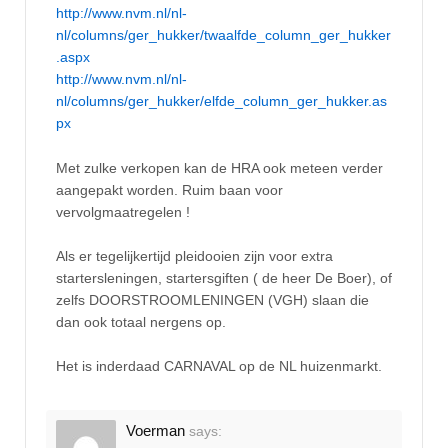
http://www.nvm.nl/nl-
nl/columns/ger_hukker/twaalfde_column_ger_hukker
.aspx
http://www.nvm.nl/nl-
nl/columns/ger_hukker/elfde_column_ger_hukker.as
px
Met zulke verkopen kan de HRA ook meteen verder
aangepakt worden. Ruim baan voor
vervolgmaatregelen !
Als er tegelijkertijd pleidooien zijn voor extra
startersleningen, startersgiften ( de heer De Boer), of
zelfs DOORSTROOMLENINGEN (VGH) slaan die
dan ook totaal nergens op.
Het is inderdaad CARNAVAL op de NL huizenmarkt.
Voerman
says: