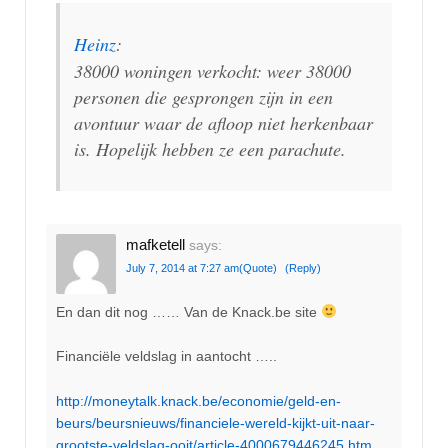
Heinz
:
38000 woningen verkocht: weer 38000
personen die gesprongen zijn in een
avontuur waar de afloop niet herkenbaar
is. Hopelijk hebben ze een parachute.
mafketell
says:
July 7, 2014 at 7:27 am
(Quote)
(Reply)
En dan dit nog …… Van de Knack.be site
Financiële veldslag in aantocht …..
http://moneytalk.knack.be/economie/geld-en-
beurs/beursnieuws/financiele-wereld-kijkt-uit-naar-
grootste-veldslag-ooit/article-4000679446245.htm