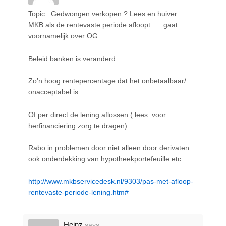
Topic . Gedwongen verkopen ? Lees en huiver ……
MKB als de rentevaste periode afloopt …. gaat
voornamelijk over OG
Beleid banken is veranderd
Zo’n hoog rentepercentage dat het onbetaalbaar/
onacceptabel is
Of per direct de lening aflossen ( lees: voor
herfinanciering zorg te dragen).
Rabo in problemen door niet alleen door derivaten
ook onderdekking van hypotheekportefeuille etc.
http://www.mkbservicedesk.nl/9303/pas-met-afloop-
rentevaste-periode-lening.htm#
Heinz
says: