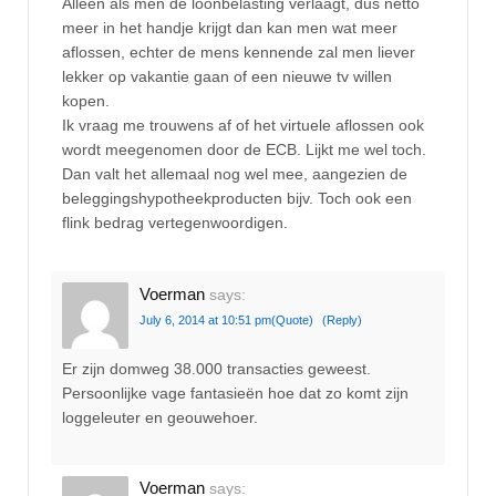
Alleen als men de loonbelasting verlaagt, dus netto
meer in het handje krijgt dan kan men wat meer
aflossen, echter de mens kennende zal men liever
lekker op vakantie gaan of een nieuwe tv willen
kopen.
Ik vraag me trouwens af of het virtuele aflossen ook
wordt meegenomen door de ECB. Lijkt me wel toch.
Dan valt het allemaal nog wel mee, aangezien de
beleggingshypotheekproducten bijv. Toch ook een
flink bedrag vertegenwoordigen.
Voerman
says:
July 6, 2014 at 10:51 pm
(Quote)
(Reply)
Er zijn domweg 38.000 transacties geweest.
Persoonlijke vage fantasieën hoe dat zo komt zijn
loggeleuter en geouwehoer.
Voerman
says: