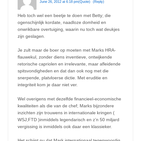
June 26, 2012 at 6:18 pm
(Quote)
(Reply)
Heb toch wel een beetje te doen met Betty; die
ogenschijnlijk kordate, naadloze domheid en
onwrikbare overtuiging, waarin nu toch wat deukjes
zijn geslagen.
Je zult maar de boer op moeten met Marks HRA-
flauwekul, zonder diens inventieve, ontwijkende
retorische capriolen en irrelevante, maar afleidende
spitsvondigheden en dat dan ook nog met die
snerpende, platvloerse dictie. Met eruditie en
integriteit kom je daar niet ver.
Wel overigens met dezelfde financieel-economische
kwaliteiten als die van de chef; Marks bijzondere
inzichten zijn trouwens in internationale kringen (
WSJ,FTD )inmiddels legendarisch en z’n 50 miljard
vergissing is inmiddels ook daar een klassieker.
Het schijnt nu dat Mark internationaal tegenwoordig