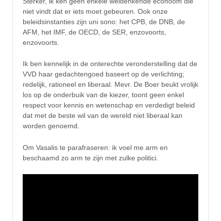
Sterker, ik ken geen enkele weldenkende econoom die
niet vindt dat er iets moet gebeuren. Ook onze
beleidsinstanties zijn uni sono: het CPB, de DNB, de
AFM, het IMF, de OECD, de SER, enzovoorts,
enzovoorts.
Ik ben kennelijk in de onterechte veronderstelling dat de
VVD haar gedachtengoed baseert op de verlichting;
redelijk, rationeel en liberaal. Mevr. De Boer beukt vrolijk
los op de onderbuik van de kiezer, toont geen enkel
respect voor kennis en wetenschap en verdedigt beleid
dat met de beste wil van de wereld niet liberaal kan
worden genoemd.
Om Vasalis te parafraseren: ik voel me arm en
beschaamd zo arm te zijn met zulke politici.