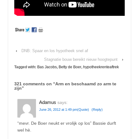
‹
DNB: Spaar en los hypotheek snel af
Stagnatie bouw bereikt nieuw hoogtepunt
›
Tagged with:
Bas Jacobs
,
Betty de Boer
,
hypotheekrenteaftrek
321 comments on “
Arm en beschaamd zo arm te
zijn
”
Adamus
says:
June 26, 2012 at 1:49 pm
(Quote)
(Reply)
“mevr. De Boer neukt er vrolijk op los” Bassie durft
wel hè.