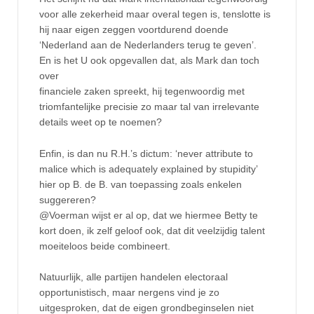
voor alle zekerheid maar overal tegen is, tenslotte is
hij naar eigen zeggen voortdurend doende
‘Nederland aan de Nederlanders terug te geven’.
En is het U ook opgevallen dat, als Mark dan toch
over
financiele zaken spreekt, hij tegenwoordig met
triomfantelijke precisie zo maar tal van irrelevante
details weet op te noemen?
Enfin, is dan nu R.H.’s dictum: ‘never attribute to
malice which is adequately explained by stupidity’
hier op B. de B. van toepassing zoals enkelen
suggereren?
@Voerman wijst er al op, dat we hiermee Betty te
kort doen, ik zelf geloof ook, dat dit veelzijdig talent
moeiteloos beide combineert.
Natuurlijk, alle partijen handelen electoraal
opportunistisch, maar nergens vind je zo
uitgesproken, dat de eigen grondbeginselen niet