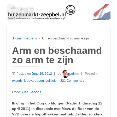
Home
›
experts
›
Arm en beschaamd zo arm te zijn
Arm en beschaamd
zo arm te zijn
Posted on
June 26, 2012
by
admin
Posted in
experts
,
lobbygroepen
,
politiek
—
321 Comments ↓
Door:
Bas Jacobs
Ik ging in het Oog op Morgen (Radio 1, dinsdag 12
april 2011) in discussie met Mevr. de Boer van de
VVD over de hypotheekrenteaftrek. Zelden zo sterk