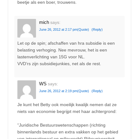
beetje als een boer, trouwens.
mich
says:
June 26, 2012 at 2:17 pm
(Quote)
(Reply)
Let op de spin; afschaffen van hra subsidie is een
belasting verhoging. Nee mevrouw, het is een
lastenverlichting van 15G voor NL.
VVD’rs zijn subsidiejunkies, net als de rest.
WS
says:
June 26, 2012 at 2:19 pm
(Quote)
(Reply)
Je kunt het Betty ook moeilijk kwalijk nemen dat ze
niets van economie begrijpt met haar achtergrond:
“Juridische Bestuurswetenschappen (richting
binnenlands bestuur en extra vakken op het gebied
van internationaal en milieurecht) Rijksuniversiteit