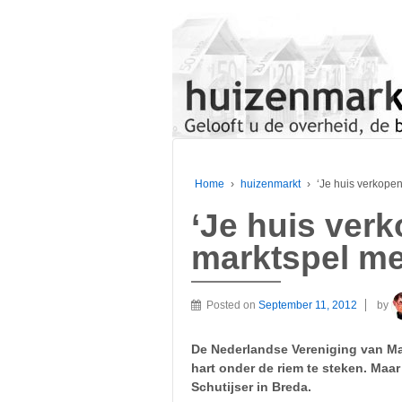
Home
›
huizenmarkt
›
‘Je huis verkope
‘Je huis verk
marktspel m
Posted on
September 11, 2012
by
De Nederlandse Vereniging van Ma
hart onder de riem te steken. Maar
Schutijser in Breda.