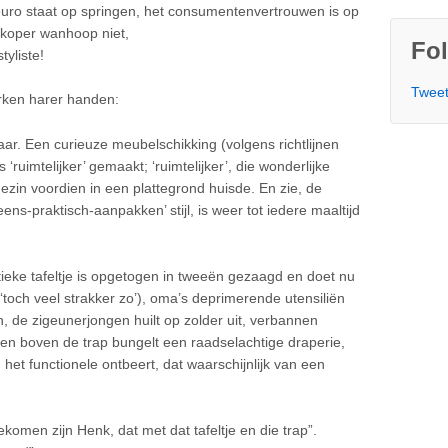
uro staat op springen, het consumentenvertrouwen is op
rkoper wanhoop niet,
Fol
tyliste!
Tweet
ken harer handen:
daar. Een curieuze meubelschikking (volgens richtlijnen
 ‘ruimtelijker’ gemaakt; ‘ruimtelijker’, die wonderlijke
et gezin voordien in een plattegrond huisde. En zie, de
ns-praktisch-aanpakken’ stijl, is weer tot iedere maaltijd
eke tafeltje is opgetogen in tweeën gezaagd en doet nu
toch veel strakker zo’), oma’s deprimerende utensiliën
en, de zigeunerjongen huilt op zolder uit, verbannen
 en boven de trap bungelt een raadselachtige draperie,
 het functionele ontbeert, dat waarschijnlijk van een
.
komen zijn Henk, dat met dat tafeltje en die trap”.