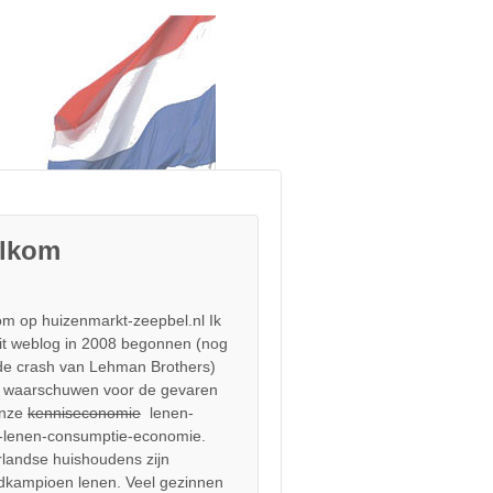
lkom
m op huizenmarkt-zeepbel.nl Ik
it weblog in 2008 begonnen (nog
de crash van Lehman Brothers)
 waarschuwen voor de gevaren
onze
kenniseconomie
lenen-
-lenen-consumptie-economie.
landse huishoudens zijn
dkampioen lenen. Veel gezinnen