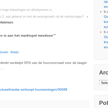
op
ec
r hoge belastingen en aftrekposten is.
b
p 2: wat gebeurt er met de woningmarkt ná de verkiezingen?
›
Oo
kr
 Makelaars
ec
b
en is aan het marktspel meedoen’
”
Oo
kr
ec
(Quote)
(Reply)
 direkt verdwijnt 55% van de huurvoorraad voor de laagst
…….
Ar
Arch
s/actueel/vestia-verkoopt-huurwoningen/30688
Pol