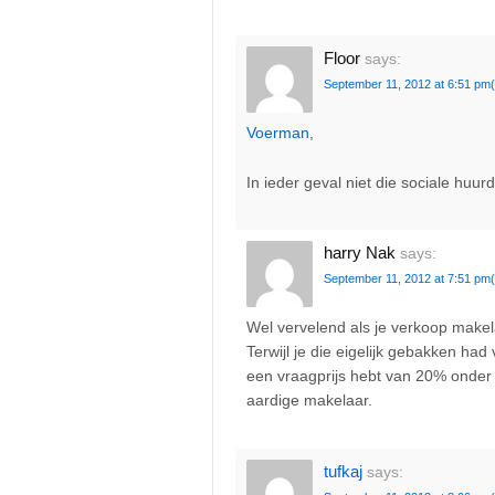
Floor
says:
September 11, 2012 at 6:51 pm
Voerman
,
In ieder geval niet die sociale huur
harry Nak
says:
September 11, 2012 at 7:51 pm
Wel vervelend als je verkoop makel
Terwijl je die eigelijk gebakken had
een vraagprijs hebt van 20% onder 
aardige makelaar.
tufkaj
says: