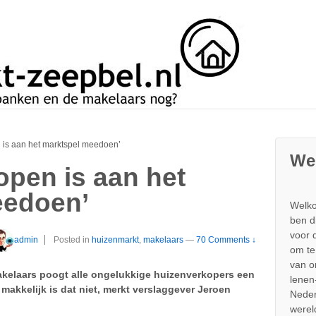
n is aan het marktspel meedoen’
We
open is aan het
eedoen’
Welko
ben d
voor 
admin
Posted in
huizenmarkt
,
makelaars
—
70 Comments ↓
om te
van 
kelaars poogt alle ongelukkige huizenverkopers een
lenen
 makkelijk is dat niet, merkt verslaggever Jeroen
Neder
werel