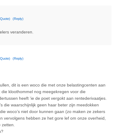
(Quote)
(Reply)
spelers veranderen.
(Quote)
(Reply)
lullen, dit is een woco die met onze belastingcenten aan
ft die kloothommel nog meegekregen voor die
ertussen heeft ‘ie de poet vergokt aan rentederivaatjes.
 die waarschijnlijk geen haar beter zijn meedokken
 die woco’s niet door kunnen gaan (zo maken ze zekers
 en vervolgens hebben ze het gore lef om onze overheid,
 zetten.
n?