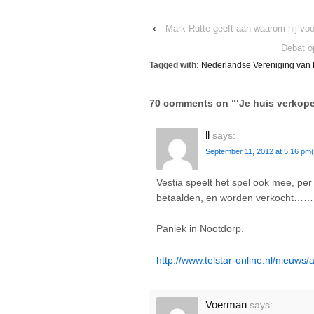
‹
Mark Rutte geeft aan waarom hij voo
Debat o
Tagged with:
Nederlandse Vereniging van
70 comments on “
‘Je huis verkop
ll
says:
September 11, 2012 at 5:16 pm
Vestia speelt het spel ook mee, per
betaalden, en worden verkocht…
Paniek in Nootdorp.
http://www.telstar-online.nl/nieuw
Voerman
says: