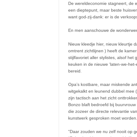
De wereldeconomie stagneert, de e
een dieptepunt, maar beste huisve
want god-zij-dank: er is de verkoops
En men aanschouwe de wonderwer
Nieuw kleedje hier, nieuw kleurtje 
omtrent zichtlijnen ) heeft de kamers
stijlfavoriet aller stylistes, alsof h
keuken in de nieuwe ‘laten-we-het-ee
bereid.
Opa’s kostbare, maar miskende anti
witgekalkt en leunend dubbel mee (‘
zijn tactisch aan het zicht onttrokk
Bonzo blaft bedroefd bij buurvrouw
die zozeer de directe relevantie van
kunstwerk gesproken moet worden
“Daar zouden we nu zelf nooit op ge