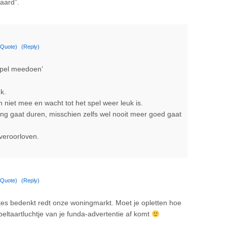
waard”.
(Quote)
(Reply)
spel meedoen’
k.
an niet mee en wacht tot het spel weer leuk is.
ang gaat duren, misschien zelfs wel nooit meer goed gaat
 veroorloven.
(Quote)
(Reply)
tes bedenkt redt onze woningmarkt. Moet je opletten hoe
peltaartluchtje van je funda-advertentie af komt