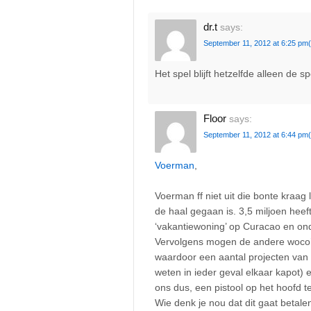
dr.t
says:
September 11, 2012 at 6:25 pm
Het spel blijft hetzelfde alleen de 
Floor
says:
September 11, 2012 at 6:44 pm
Voerman
,
Voerman ff niet uit die bonte kraag 
de haal gegaan is. 3,5 miljoen hee
‘vakantiewoning’ op Curacao en ond
Vervolgens mogen de andere woco’s
waardoor een aantal projecten van
weten in ieder geval elkaar kapot)
ons dus, een pistool op het hoofd te
Wie denk je nou dat dit gaat betale