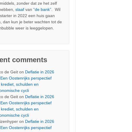
nmiddels, zonder dat ze het zelf
 hebben,
slaaf
van
“de bank”.
Wil
s starter in 2022 een huis gaan
, dan kun je beter wachten tot de
nbubble weer is leeggelopen.
cent comments
co de Geit
on
Deflatie in 2026
Een Oostenrijks perspectief
 krediet, schulden en
onomische cycli
co de Geit
on
Deflatie in 2026
Een Oostenrijks perspectief
 krediet, schulden en
onomische cycli
izenhyper
on
Deflatie in 2026
Een Oostenrijks perspectief