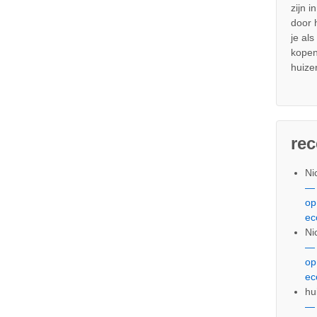
zijn i
door
je al
kopen
huize
re
Ni
— 
op
ec
Ni
— 
op
ec
hu
— 