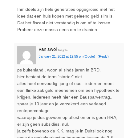
Inmiddels zijn hele generaties opgegroeid met het
idee dat een huis kopen met geleend geld slim is.
Dat het fiscaal niet verstandig is om af te lossen.
Probeer deze massa eens om te draaien.
van swol
says:
January 21, 2012 at 12:55 pm
(Quote)
(Reply)
ps buitenland.. woon al sinds jaren in BRD.
hier bestaat de term “starter” niet.
alles heel eenvoudig: jong of oud.. iedereen moet
een flinke zak geld meenemen om een hypotheek te
krijgen. Iedereen heeft hier een Bausparvertrag..
spaar je 10 jaar en je verzekerd een verlaagd
rentepercentage..
waarop je dus gewoon op aflost en er is geen HRA,
er zijn geen subsidies. nul.
ja zelfs bovenop de K.K. mag je in Duitsl ook nog
eens de makelaarkosten berappen tussen de 3,5