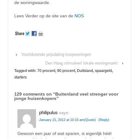
de woningwaarde.
Lees Verder op de site van de
NOS
‹
Voortdurende prijsdaling koopwoningen
Den Haag stimuleert lokale woningmarkt
›
Tagged with:
70 procent
,
90 procent
,
Duitsland
,
spaargeld
,
starters
129 comments on “
Buitenland veel strenger voor
jonge huizenkopers
”
philipulus
says:
January 21, 2012 at 10:15 am
(Quote)
(Reply)
Gewoon een jaar of wat sparen, is eigenlijk héél