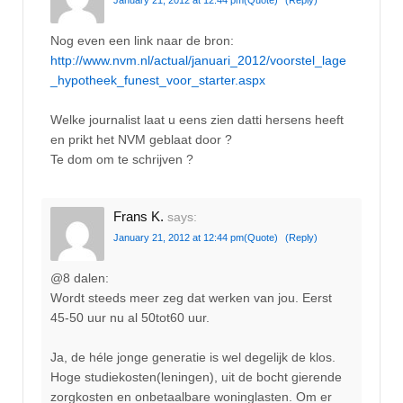
January 21, 2012 at 12:44 pm
(Quote)
(Reply)
Nog even een link naar de bron:
http://www.nvm.nl/actual/januari_2012/voorstel_lage
_hypotheek_funest_voor_starter.aspx
Welke journalist laat u eens zien datti hersens heeft
en prikt het NVM geblaat door ?
Te dom om te schrijven ?
Frans K.
says:
January 21, 2012 at 12:44 pm
(Quote)
(Reply)
@8 dalen:
Wordt steeds meer zeg dat werken van jou. Eerst
45-50 uur nu al 50tot60 uur.
Ja, de héle jonge generatie is wel degelijk de klos.
Hoge studiekosten(leningen), uit de bocht gierende
zorgkosten en onbetaalbare woninglasten. Om er