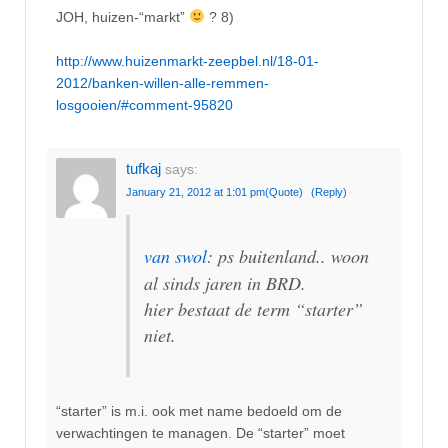
JOH, huizen-“markt”
? 8)
http://www.huizenmarkt-zeepbel.nl/18-01-
2012/banken-willen-alle-remmen-
losgooien/#comment-95820
tufkaj
says:
January 21, 2012 at 1:01 pm
(Quote)
(Reply)
van swol
: ps buitenland.. woon
al sinds jaren in BRD.
hier bestaat de term “starter”
niet.
“starter” is m.i. ook met name bedoeld om de
verwachtingen te managen. De “starter” moet