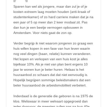
Sparen kan wel als jongere, maar dan zul je of je
kosten extreem laag moeten houden (anti-kraak of
studentenkamer) of zo hard carriere maken dat je na
een jaar of 5 op meer dan 2 keer modaal zit. Pas
dan kun je een beetje vermogen opbouwen in
Amsterdam. Voor niets gaat de zon op.
Verder begrijp ik niet waarom jongeren zo graag een
huis willen kopen in een fase van hun leven waarin
nog veel dingen (baan, relatie) kunnen veranderen.
Het kopen en verkopen van een huis kost je alles
bijelkaar 10%. Als je niet van plan bent ergens 10
jaar te wonen kun je beter huren. Helaas is het
huuraanbod zo schaars dat dat niet eenvoudig is.
Hopelijk begrijpen sommige beleidsmakers dat een
beter huuraanbod de arbeidsmobiliteit verbetert.
Inderdaad is de generatie die geboren is na 1975 de
klos. Weliswaar in meer welvaart opgegroeid dan
ieder daarvoor, de meesten zullen pas na hun 40e