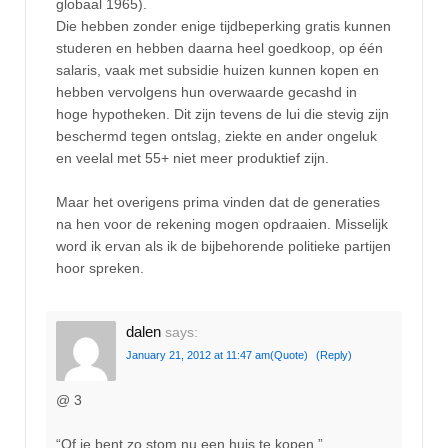
globaal 1965).
Die hebben zonder enige tijdbeperking gratis kunnen
studeren en hebben daarna heel goedkoop, op één
salaris, vaak met subsidie huizen kunnen kopen en
hebben vervolgens hun overwaarde gecashd in
hoge hypotheken. Dit zijn tevens de lui die stevig zijn
beschermd tegen ontslag, ziekte en ander ongeluk
en veelal met 55+ niet meer produktief zijn.
Maar het overigens prima vinden dat de generaties
na hen voor de rekening mogen opdraaien. Misselijk
word ik ervan als ik de bijbehorende politieke partijen
hoor spreken.
dalen
says:
January 21, 2012 at 11:47 am
(Quote)
(Reply)
@ 3
“Of je bent zo stom nu een huis te kopen.”