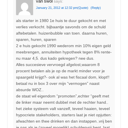
van swol
says:
January 21, 2012 at 12:32 pm
(Quote)
(Reply)
als starter in 1980 1e huis te duur gekocht en met
verlies verkocht. bijbaantje savonds om de schuld
aftebetalen. huizenbubble van toen. daarna huren,
sparen, huren, sparen
2 e huis gekocht 1990 wederom min 10% eigen geld
meebrengen, annuiteiten hypotheek tegen 8% rente-
nu maar 4,5. dus kado gekregen? nee dus.
Alles succesieve vervroegd afgelost,waarom 8
procent betalen als je op de markt minder voor je
spaargeld krijgt?- ook al was het fiscaal dom, klopt!!
betaal nu in box 3 over mijn “vermogen” naast
absurde WOZ..
de staat wil eigendom “promoten”,echter “geeft met
de linker maar neemt dubbel met de rechter hand..
het zieke systeem valt vanzelf, teveel haaien, teveel
hypocriete stakeholders, starters laat je niet opjutten:
afwachten en thee drinken en dan instappen..vrij ben
je pas als je (zoveel mogelijk) schuldenvrij bent. laat