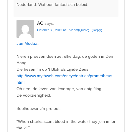
Nederland. Wat een fantastisch beleid.
AC
says:
October 30, 2013 at 3:52 pm
(Quote)
(Reply)
Jan Modaal
,
Nieren proeven doen ze, elke dag, de goden in Den
Haag.
Die hesen ‘m op ‘t Blok als zijnde Zeus.
http://www.mythweb.com/encyc/entries/prometheus.
html
Oh nee, de lever, van leverage, van ontgifting!
De voorzienigheid.
Boelhouwer z’n profeet.
“When sharks scent blood in the water they join in for
the kill”.