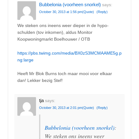
Bubbelonia (voorheen snorkel)
says:
October 30, 2013 at 1:56 pm
(Quote)
(Reply)
We steken ons ineens weer dieper in de hypo-
schulden (tov inkomen), aldus Monitor
Koopwoningmarkt Boelhouwer / OTB
https://pbs.twimg.com/media/BX0zS3MCMAAME5g.p
ng:large
Heeft Mr Blok Burns toch maar mooi voor elkaar
dan! Lekker bezig Stef!
tja
says:
October 30, 2013 at 2:01 pm
(Quote)
(Reply)
Bubbelonia (voorheen snorkel)
:
We steken ons ineens weer