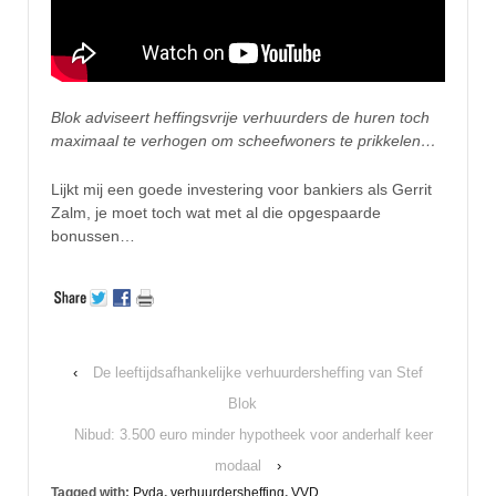
Blok adviseert heffingsvrije verhuurders de huren toch
maximaal te verhogen om scheefwoners te prikkelen…
Lijkt mij een goede investering voor bankiers als Gerrit
Zalm, je moet toch wat met al die opgespaarde
bonussen…
‹
De leeftijdsafhankelijke verhuurdersheffing van Stef
Blok
Nibud: 3.500 euro minder hypotheek voor anderhalf keer
modaal
›
Tagged with:
Pvda
,
verhuurdersheffing
,
VVD