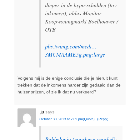
dieper in de hypo-schulden (tov
inkomen), aldus Monitor
Koopwoningmarkt Boelhouwer /
OTB
pbs.twimg.com/medi…
3MCMAAME5g.png:large
Volgens mij is de enige conclusie die je hieruit kunt
trekken dat de inkomens harder zijn gedaald dan de
huizenprijzen, of zie ik dat nu verkeerd?
tja
says:
October 30, 2013 at 2:09 pm
(Quote)
(Reply)
Bubbelonia (voorheen snorkel)
: