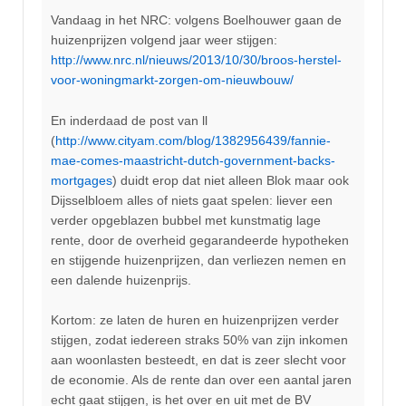
Vandaag in het NRC: volgens Boelhouwer gaan de
huizenprijzen volgend jaar weer stijgen:
http://www.nrc.nl/nieuws/2013/10/30/broos-herstel-
voor-woningmarkt-zorgen-om-nieuwbouw/
En inderdaad de post van ll
(
http://www.cityam.com/blog/1382956439/fannie-
mae-comes-maastricht-dutch-government-backs-
mortgages
) duidt erop dat niet alleen Blok maar ook
Dijsselbloem alles of niets gaat spelen: liever een
verder opgeblazen bubbel met kunstmatig lage
rente, door de overheid gegarandeerde hypotheken
en stijgende huizenprijzen, dan verliezen nemen en
een dalende huizenprijs.
Kortom: ze laten de huren en huizenprijzen verder
stijgen, zodat iedereen straks 50% van zijn inkomen
aan woonlasten besteedt, en dat is zeer slecht voor
de economie. Als de rente dan over een aantal jaren
echt gaat stijgen, is het over en uit met de BV