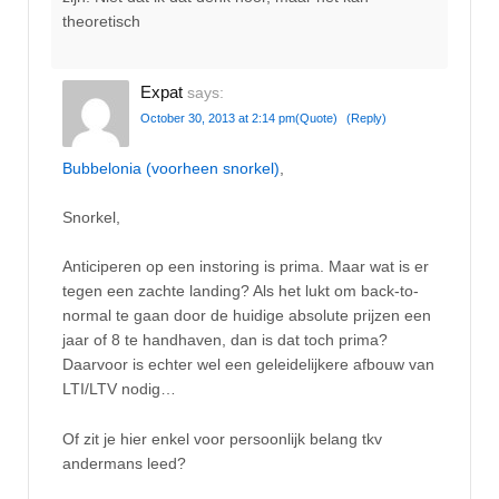
theoretisch
Expat
says:
October 30, 2013 at 2:14 pm
(Quote)
(Reply)
Bubbelonia (voorheen snorkel)
,
Snorkel,
Anticiperen op een instoring is prima. Maar wat is er
tegen een zachte landing? Als het lukt om back-to-
normal te gaan door de huidige absolute prijzen een
jaar of 8 te handhaven, dan is dat toch prima?
Daarvoor is echter wel een geleidelijkere afbouw van
LTI/LTV nodig…
Of zit je hier enkel voor persoonlijk belang tkv
andermans leed?