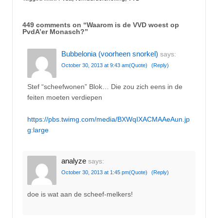
449 comments on “
Waarom is de VVD woest op
PvdA’er Monasch?
”
Bubbelonia (voorheen snorkel)
says:
October 30, 2013 at 9:43 am
(Quote)
(Reply)
Stef “scheefwonen” Blok… Die zou zich eens in de
feiten moeten verdiepen
https://pbs.twimg.com/media/BXWqIXACMAAeAun.jp
g:large
analyze
says:
October 30, 2013 at 1:45 pm
(Quote)
(Reply)
doe is wat aan de scheef-melkers!