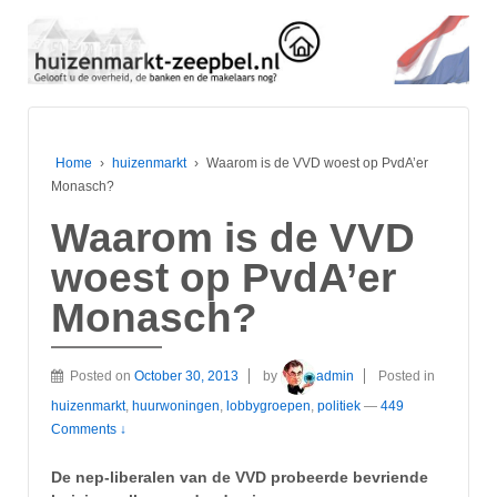
Home
›
huizenmarkt
›
Waarom is de VVD woest op PvdA’er
Monasch?
Waarom is de VVD
woest op PvdA’er
Monasch?
Posted on
October 30, 2013
by
admin
Posted in
huizenmarkt
,
huurwoningen
,
lobbygroepen
,
politiek
—
449
Comments ↓
De nep-liberalen van de VVD probeerde bevriende