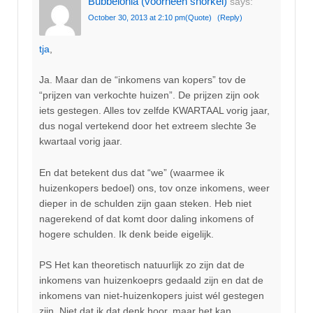
Bubbelonia (voorheen snorkel)
says:
October 30, 2013 at 2:10 pm
(Quote)
(Reply)
tja
,
Ja. Maar dan de “inkomens van kopers” tov de
“prijzen van verkochte huizen”. De prijzen zijn ook
iets gestegen. Alles tov zelfde KWARTAAL vorig jaar,
dus nogal vertekend door het extreem slechte 3e
kwartaal vorig jaar.
En dat betekent dus dat “we” (waarmee ik
huizenkopers bedoel) ons, tov onze inkomens, weer
dieper in de schulden zijn gaan steken. Heb niet
nagerekend of dat komt door daling inkomens of
hogere schulden. Ik denk beide eigelijk.
PS Het kan theoretisch natuurlijk zo zijn dat de
inkomens van huizenkoeprs gedaald zijn en dat de
inkomens van niet-huizenkopers juist wél gestegen
zijn. Niet dat ik dat denk hoor, maar het kan