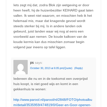
Iets zegt mij dat, zodra Blok zijn wetgeving er door
heen heeft, hij de huizenbezitter KEIHARD gaat laten
vallen. Ik weet niet waarom, en misschien heb ik het
helemaal mis, maar dat knagende gevoel wordt
steeds sterker bij mij. Is in andere landen ook
gebeurd, juist landen waar wij nog al eens een
voorbeeld aan nemen. De koude kalkoen van de
koude kermis kan dus misschien zomaar begin
volgend jaar ineens op tafel liggen.
ps
says:
October 30, 2013 at 6:05 pm
(Quote)
(Reply)
Iedereen die nu en in de toekomst een overprijsd
huis koopt, is niet goed wijs en komt in een
gekkenhuis te wonen:
http://www.parool.nl/parool/nl/2848/FOTO/photoalbu
m/detail/3535959/474819/0/Geer-en-Goor-openen-