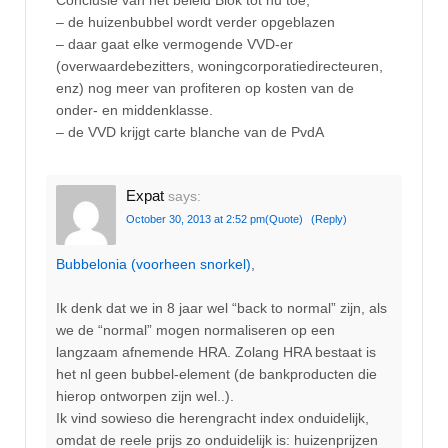
– de huizenbubbel wordt verder opgeblazen
– daar gaat elke vermogende VVD-er
(overwaardebezitters, woningcorporatiedirecteuren,
enz) nog meer van profiteren op kosten van de
onder- en middenklasse.
– de VVD krijgt carte blanche van de PvdA
Expat
says:
October 30, 2013 at 2:52 pm
(Quote)
(Reply)
Bubbelonia (voorheen snorkel)
,
Ik denk dat we in 8 jaar wel “back to normal” zijn, als
we de “normal” mogen normaliseren op een
langzaam afnemende HRA. Zolang HRA bestaat is
het nl geen bubbel-element (de bankproducten die
hierop ontworpen zijn wel..).
Ik vind sowieso die herengracht index onduidelijk,
omdat de reele prijs zo onduidelijk is: huizenprijzen