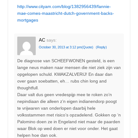
http://www.cityam.com/blog/1382956439/fannie-
mae-comes-maastricht-dutch-government-backs-
mortgages
AC
says:
October 30, 2013 at 3:12 pm
(Quote)
(Reply)
De diagnose van SCHEEFWONEN gesteld, is een
lange neus maken naar mensen die niet ziek zijn van
opgelopen schuld. KWAKZALVERIJ! En daar dan
over gaan soebatten, eh… rubs chin long and
thoughtfull.
Daar valt dus geen vredespijp mee te roken zo’n
nepindiaan die alleen z’n eigen indianendorp poogt
te vrijwaren van onderlopen daarbij hele
volksstammen met risico’s opzadelend. Gokken op ‘n
Palomino doen ze in Engeland niet maar de paarden
waar Blok op wed doen er niet voor onder. Het gaat
helpen hoe dan ook.