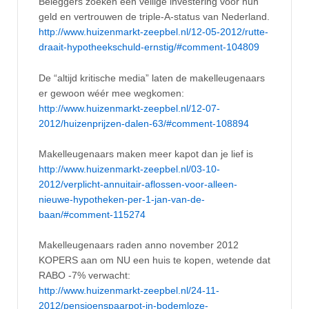
Beleggers zoeken een veilige investering voor hun
geld en vertrouwen de triple-A-status van Nederland.
http://www.huizenmarkt-zeepbel.nl/12-05-2012/rutte-
draait-hypotheekschuld-ernstig/#comment-104809
De “altijd kritische media” laten de makelleugenaars
er gewoon wéér mee wegkomen:
http://www.huizenmarkt-zeepbel.nl/12-07-
2012/huizenprijzen-dalen-63/#comment-108894
Makelleugenaars maken meer kapot dan je lief is
http://www.huizenmarkt-zeepbel.nl/03-10-
2012/verplicht-annuitair-aflossen-voor-alleen-
nieuwe-hypotheken-per-1-jan-van-de-
baan/#comment-115274
Makelleugenaars raden anno november 2012
KOPERS aan om NU een huis te kopen, wetende dat
RABO -7% verwacht:
http://www.huizenmarkt-zeepbel.nl/24-11-
2012/pensioenspaarpot-in-bodemloze-