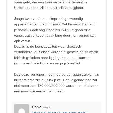
spaargeld, die een tweekamerappartement in
Utrecht zoeken, zijn niet uit blik verkrijgbaar.
Jonge tweeverdieners kopen tegenwoordig
appartementen met minimaal 3/4 kamers. Dan kun
je namelijk ook nog kinderen kwijt. Ze gaan er al
vanuit dat verkopen vaak lang duurt, en verlies kan
opleveren.
Daarbij is de leencapaciteit weer drastisch
verminderd, dus eisen worden bijgesteld en er wordt
kritisch gekeken naar ligging, het aantal kamers
i.v.m. eventuele kinderen en prijs/kwaliteit.
Dus deze verkoper moet nog verder gaan zakken als
hij tenminste zijn huis kwijt wil. Het volgende bod zal
niet meer dan 180.000/200.000 worden, en dat voor
een maandje eerder verhuizen.
Daniel
says:
February 4, 2013 at 4:40 pm
(Quote)
(Reply)