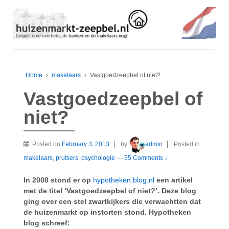
Home
›
makelaars
›
Vastgoedzeepbel of niet?
Vastgoedzeepbel of
niet?
Posted on
February 3, 2013
by
admin
Posted in
makelaars
,
prutsers
,
psychologie
—
55 Comments ↓
In 2008 stond er op
hypotheken.blog.nl
een artikel
met de titel ‘Vastgoedzeepbel of niet?’. Deze blog
ging over een stel zwartkijkers die verwachtten dat
de huizenmarkt op instorten stond. Hypotheken
blog schreef: