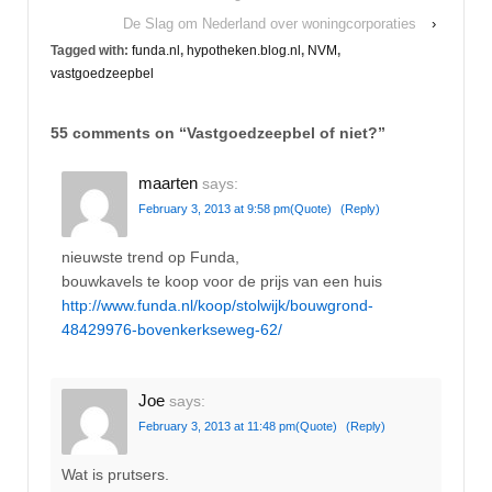
De Slag om Nederland over woningcorporaties
›
Tagged with:
funda.nl
,
hypotheken.blog.nl
,
NVM
,
vastgoedzeepbel
55 comments on “
Vastgoedzeepbel of niet?
”
maarten
says:
February 3, 2013 at 9:58 pm
(Quote)
(Reply)
nieuwste trend op Funda,
bouwkavels te koop voor de prijs van een huis
http://www.funda.nl/koop/stolwijk/bouwgrond-
48429976-bovenkerkseweg-62/
Joe
says:
February 3, 2013 at 11:48 pm
(Quote)
(Reply)
Wat is prutsers.