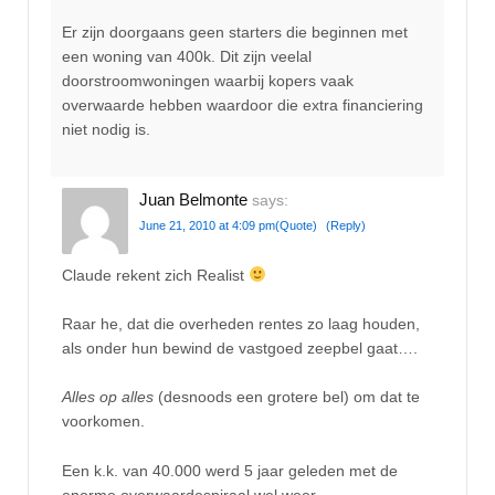
Er zijn doorgaans geen starters die beginnen met
een woning van 400k. Dit zijn veelal
doorstroomwoningen waarbij kopers vaak
overwaarde hebben waardoor die extra financiering
niet nodig is.
Juan Belmonte
says:
June 21, 2010 at 4:09 pm
(Quote)
(Reply)
Claude rekent zich Realist
Raar he, dat die overheden rentes zo laag houden,
als onder hun bewind de vastgoed zeepbel gaat….
Alles op alles
(desnoods een grotere bel) om dat te
voorkomen.
Een k.k. van 40.000 werd 5 jaar geleden met de
enorme overwaardespiraal wel weer