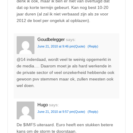
denk ik ook, maar ik ben er niet van overtuigd dat
dat op korte termijn gebeurt. Kan nog best 10-20
jaar duren (al zal ik niet verbaasd zijn als ze voor
2012 de boel per ongeluk al opblazen).
Goudbelegger
says:
June 21, 2010 at 9:46 pm
(Quote)
(Reply)
@14 inderdaad, wordt veel te weinig opgemerkt in
de media…. Daarom moet je als hard werkende in
de private sector of veel onzekerheid hebbende ook
gewoon pvv stemmen maar ok, zullen meesten ook
wel doen.
Hugo
says:
June 21, 2010 at 9:57 pm
(Quote)
(Reply)
De $IMFS uiteraard. Euro heeft een stukken betere
kans om de storm te doorstaan.