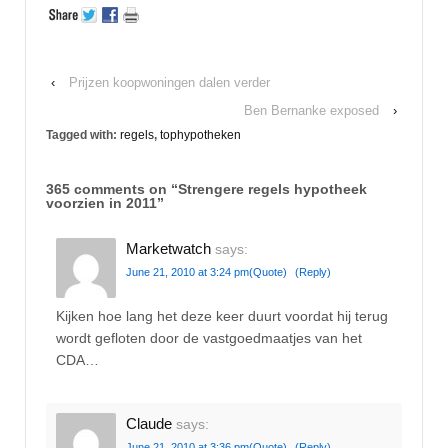
‹
Prijzen koopwoningen dalen verder
Ben Bernanke exposed
›
Tagged with:
regels
,
tophypotheken
365 comments on “
Strengere regels hypotheek
voorzien in 2011
”
Marketwatch
says:
June 21, 2010 at 3:24 pm
(Quote)
(Reply)
Kijken hoe lang het deze keer duurt voordat hij terug
wordt gefloten door de vastgoedmaatjes van het
CDA…
Claude
says:
June 21, 2010 at 3:36 pm
(Quote)
(Reply)