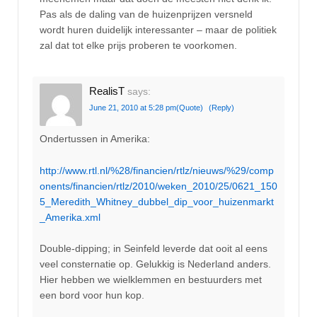
Pas als de daling van de huizenprijzen versneld
wordt huren duidelijk interessanter – maar de politiek
zal dat tot elke prijs proberen te voorkomen.
RealisT
says:
June 21, 2010 at 5:28 pm
(Quote)
(Reply)
Ondertussen in Amerika:
http://www.rtl.nl/%28/financien/rtlz/nieuws/%29/comp
onents/financien/rtlz/2010/weken_2010/25/0621_150
5_Meredith_Whitney_dubbel_dip_voor_huizenmarkt
_Amerika.xml
Double-dipping; in Seinfeld leverde dat ooit al eens
veel consternatie op. Gelukkig is Nederland anders.
Hier hebben we wielklemmen en bestuurders met
een bord voor hun kop.