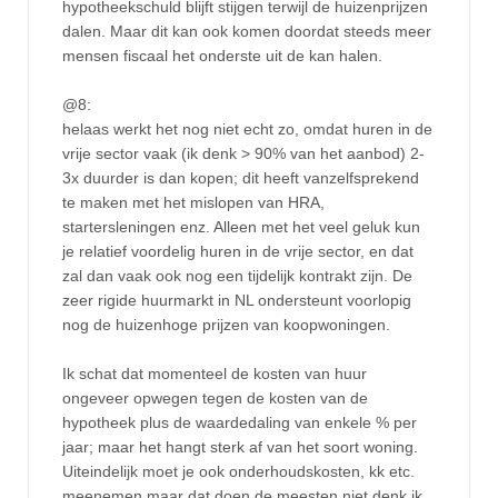
hypotheekschuld blijft stijgen terwijl de huizenprijzen
dalen. Maar dit kan ook komen doordat steeds meer
mensen fiscaal het onderste uit de kan halen.
@8:
helaas werkt het nog niet echt zo, omdat huren in de
vrije sector vaak (ik denk > 90% van het aanbod) 2-
3x duurder is dan kopen; dit heeft vanzelfsprekend
te maken met het mislopen van HRA,
startersleningen enz. Alleen met het veel geluk kun
je relatief voordelig huren in de vrije sector, en dat
zal dan vaak ook nog een tijdelijk kontrakt zijn. De
zeer rigide huurmarkt in NL ondersteunt voorlopig
nog de huizenhoge prijzen van koopwoningen.
Ik schat dat momenteel de kosten van huur
ongeveer opwegen tegen de kosten van de
hypotheek plus de waardedaling van enkele % per
jaar; maar het hangt sterk af van het soort woning.
Uiteindelijk moet je ook onderhoudskosten, kk etc.
meenemen maar dat doen de meesten niet denk ik.