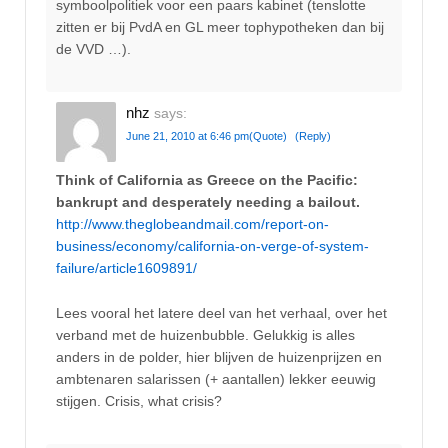
symboolpolitiek voor een paars kabinet (tenslotte
zitten er bij PvdA en GL meer tophypotheken dan bij
de VVD …).
nhz
says:
June 21, 2010 at 6:46 pm
(Quote)
(Reply)
Think of California as Greece on the Pacific:
bankrupt and desperately needing a bailout.
http://www.theglobeandmail.com/report-on-
business/economy/california-on-verge-of-system-
failure/article1609891/
Lees vooral het latere deel van het verhaal, over het
verband met de huizenbubble. Gelukkig is alles
anders in de polder, hier blijven de huizenprijzen en
ambtenaren salarissen (+ aantallen) lekker eeuwig
stijgen. Crisis, what crisis?