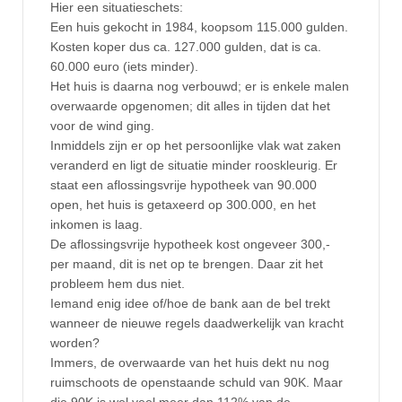
Hier een situatieschets:
Een huis gekocht in 1984, koopsom 115.000 gulden.
Kosten koper dus ca. 127.000 gulden, dat is ca.
60.000 euro (iets minder).
Het huis is daarna nog verbouwd; er is enkele malen
overwaarde opgenomen; dit alles in tijden dat het
voor de wind ging.
Inmiddels zijn er op het persoonlijke vlak wat zaken
veranderd en ligt de situatie minder rooskleurig. Er
staat een aflossingsvrije hypotheek van 90.000
open, het huis is getaxeerd op 300.000, en het
inkomen is laag.
De aflossingsvrije hypotheek kost ongeveer 300,-
per maand, dit is net op te brengen. Daar zit het
probleem hem dus niet.
Iemand enig idee of/hoe de bank aan de bel trekt
wanneer de nieuwe regels daadwerkelijk van kracht
worden?
Immers, de overwaarde van het huis dekt nu nog
ruimschoots de openstaande schuld van 90K. Maar
die 90K is wel veel meer dan 112% van de