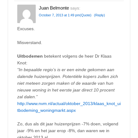
Juan Belmonte
says:
October 7, 2013 at 1:49 pm
(Quote)
(Reply)
Excuses.
Misverstand.
Uitbodemen
betekent volgens de heer Dr Klaas
Knot:
“In bepaalde regio’s is er een einde gekomen aan
dalende huizenprijzen. Potentiële kopers zullen zich
niet meteen zorgen maken of de waarde van hun
nieuwe woning in het eerste jaar direct 10 procent
zal dalen.”
http://www.nvm.nl/actual/oktober_2013/klaas_knot_ui
tbodeming_woningmarkt.aspx
Zo, dus als dit jaar huizenprijzen -7% doen, volgend
jaar -9% en het jaar erop -8%, dan waren we in
oktober 2013 al