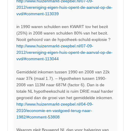
http://www.huizenmarkt-zeepbel.nl/07-09-
2012/vereniging-eigen-huis-opent-de-aanval-op-de-
vvd/#comment-113039
in 1990 waren schulden een KWART tov het bezit
(25%) in 2008 waren schulden 80% van het bezit.
Nooit gehoord van de hypotheek-schuld-explosie ?
http://www.huizenmarkt-zeepbel.nl/07-09-
2012/vereniging-eigen-huis-opent-de-aanval-op-de-
vvd/#comment-113044
Gemiddeld inkomen tussen 1990 en 2008 van 22k
naar 37k (maal 1.7). – Hypotheken tussen 1990-
2008 van 113M naar 687M (factor 6). Dan is de
totale NL hypotheekschuld is ruim DRIE maal harder
gegroeid dan de groei van het gemiddelde inkomen.
http://www.huizenmarkt-zeepbel.nl/04-09-
2010/economie-en-vastgoed-terug-naar-
1982/#comment-53808
Waarom pleit Bouwend NL dan voor halvering van