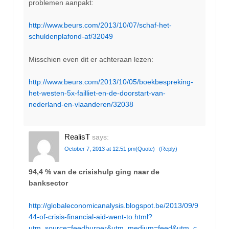
problemen aanpakt:
http://www.beurs.com/2013/10/07/schaf-het-
schuldenplafond-af/32049
Misschien even dit er achteraan lezen:
http://www.beurs.com/2013/10/05/boekbespreking-
het-westen-5x-failliet-en-de-doorstart-van-
nederland-en-vlaanderen/32038
RealisT
says:
October 7, 2013 at 12:51 pm
(Quote)
(Reply)
94,4 % van de crisishulp ging naar de
banksector
http://globaleconomicanalysis.blogspot.be/2013/09/9
44-of-crisis-financial-aid-went-to.html?
utm_source=feedburner&utm_medium=feed&utm_c