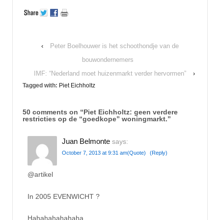
‹
Peter Boelhouwer is het schoothondje van de
bouwondernemers
IMF: “Nederland moet huizenmarkt verder hervormen”
›
Tagged with:
Piet Eichholtz
50 comments on “
Piet Eichholtz: geen verdere
restricties op de “goedkope” woningmarkt.
”
Juan Belmonte
says:
October 7, 2013 at 9:31 am
(Quote)
(Reply)
@artikel
In 2005 EVENWICHT ?
Hahahahahahaha