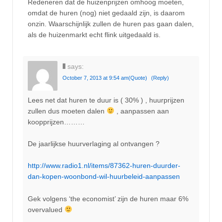
Redeneren dat de huizenprijzen omhoog moeten,
omdat de huren (nog) niet gedaald zijn, is daarom
onzin. Waarschijnlijk zullen de huren pas gaan dalen,
als de huizenmarkt echt flink uitgedaald is.
ll
says:
October 7, 2013 at 9:54 am
(Quote)
(Reply)
Lees net dat huren te duur is ( 30% ) , huurprijzen
zullen dus moeten dalen
, aanpassen aan
koopprijzen………
De jaarlijkse huurverlaging al ontvangen ?
http://www.radio1.nl/items/87362-huren-duurder-
dan-kopen-woonbond-wil-huurbeleid-aanpassen
Gek volgens ‘the economist’ zijn de huren maar 6%
overvalued