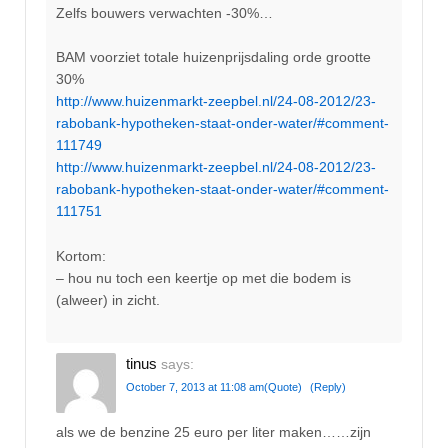
Zelfs bouwers verwachten -30%…
BAM voorziet totale huizenprijsdaling orde grootte
30%
http://www.huizenmarkt-zeepbel.nl/24-08-2012/23-
rabobank-hypotheken-staat-onder-water/#comment-
111749
http://www.huizenmarkt-zeepbel.nl/24-08-2012/23-
rabobank-hypotheken-staat-onder-water/#comment-
111751
Kortom:
– hou nu toch een keertje op met die bodem is
(alweer) in zicht.
tinus
says:
October 7, 2013 at 11:08 am
(Quote)
(Reply)
als we de benzine 25 euro per liter maken……zijn