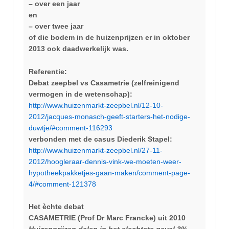
– over een jaar
en
– over twee jaar
of die bodem in de huizenprijzen er in oktober
2013 ook daadwerkelijk was.
Referentie:
Debat zeepbel vs Casametrie (zelfreinigend
vermogen in de wetenschap):
http://www.huizenmarkt-zeepbel.nl/12-10-
2012/jacques-monasch-geeft-starters-het-nodige-
duwtje/#comment-116293
verbonden met de casus Diederik Stapel:
http://www.huizenmarkt-zeepbel.nl/27-11-
2012/hoogleraar-dennis-vink-we-moeten-weer-
hypotheekpakketjes-gaan-maken/comment-page-
4/#comment-121378
Het èchte debat
CASAMETRIE (Prof Dr Marc Francke) uit 2010
Huizenprijzen dalen in het slechtste geval 3%