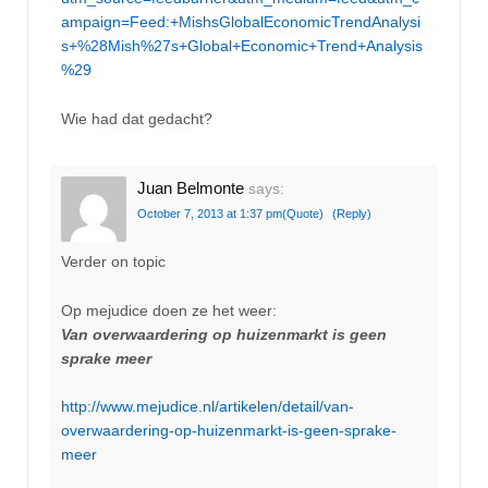
ampaign=Feed:+MishsGlobalEconomicTrendAnalysi
s+%28Mish%27s+Global+Economic+Trend+Analysis
%29
Wie had dat gedacht?
Juan Belmonte
says:
October 7, 2013 at 1:37 pm
(Quote)
(Reply)
Verder on topic
Op mejudice doen ze het weer:
Van overwaardering op huizenmarkt is geen
sprake meer
http://www.mejudice.nl/artikelen/detail/van-
overwaardering-op-huizenmarkt-is-geen-sprake-
meer