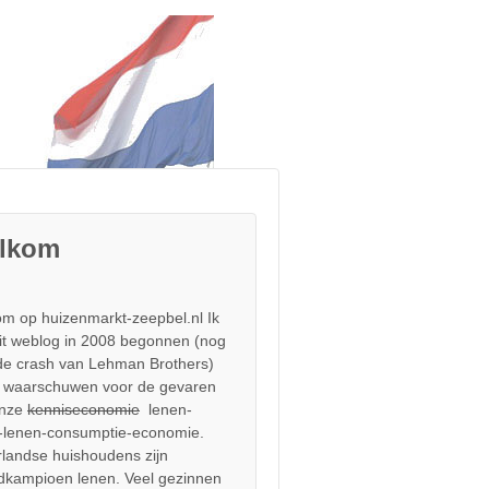
lkom
m op huizenmarkt-zeepbel.nl Ik
it weblog in 2008 begonnen (nog
de crash van Lehman Brothers)
 waarschuwen voor de gevaren
onze
kenniseconomie
lenen-
-lenen-consumptie-economie.
landse huishoudens zijn
dkampioen lenen. Veel gezinnen