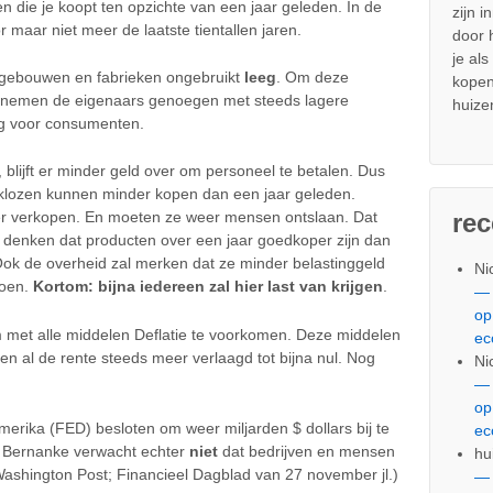
len die je koopt ten opzichte van een jaar geleden. In de
zijn i
 maar niet meer de laatste tientallen jaren.
door
je al
 gebouwen en fabrieken ongebruikt
leeg
. Om deze
kopen
n nemen de eigenaars genoegen met steeds lagere
huize
tig voor consumenten.
 blijft er minder geld over om personeel te betalen. Dus
erklozen kunnen minder kopen dan een jaar geleden.
re
der verkopen. En moeten ze weer mensen ontslaan. Dat
 denken dat producten over een jaar goedkoper zijn dan
Ook de overheid zal merken dat ze minder belastinggeld
Ni
doen.
Kortom: bijna iedereen zal hier last van krijgen
.
— 
op
 met alle middelen Deflatie te voorkomen. Deze middelen
ec
n al de rente steeds meer verlaagd tot bijna nul. Nog
Ni
— 
op
erika (FED) besloten om weer miljarden $ dollars bij te
ec
ter Bernanke verwacht echter
niet
dat bedrijven en mensen
hu
Washington Post; Financieel Dagblad van 27 november jl.)
— 