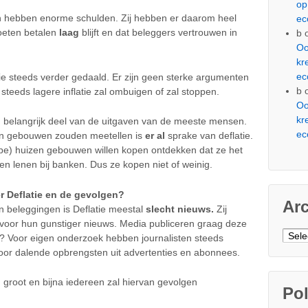
op
en hebben enorme schulden. Zij hebben er daarom heel
ec
oeten betalen
laag
blijft en dat beleggers vertrouwen in
b
Oo
kr
ec
latie steeds verder gedaald. Er zijn geen sterke argumenten
b
eeds lagere inflatie zal ombuigen of zal stoppen.
Oo
kr
n belangrijk deel van de uitgaven van de meeste mensen.
ec
en gebouwen zouden meetellen is
er al
sprake van deflatie.
pe) huizen gebouwen willen kopen ontdekken dat ze het
n lenen bij banken. Dus ze kopen niet of weinig.
r Deflatie en de gevolgen?
Ar
n beleggingen is Deflatie meestal
slecht
nieuws.
Zij
voor hun gunstiger nieuws. Media publiceren graag deze
Arch
? Voor eigen onderzoek hebben journalisten steeds
 door dalende opbrengsten uit advertenties en abonnees.
g groot en bijna iedereen zal hiervan gevolgen
Pol