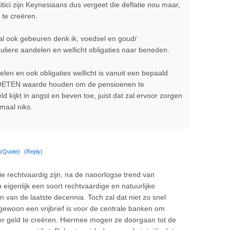
politici zijn Keynesiaans dus vergeet die deflatie nou maar,
e te creëren.
l ook gebeuren denk ik, voedsel en goud/
iere aandelen en wellicht obligaties naar beneden.
elen en ook obligaties wellicht is vanuit een bepaald
MOETEN waarde houden om de pensioenen te
 kijkt in angst en beven toe, juist dat zal ervoor zorgen
maal niks.
m
(Quote)
(Reply)
e rechtvaardig zijn, na de naoorlogse trend van
 eigenlijk een soort rechtvaardige en natuurlijke
en van de laatste decennia. Toch zal dat niet zo snel
gewoon een vrijbrief is voor de centrale banken om
er geld te creëren. Hiermee mogen ze doorgaan tot de