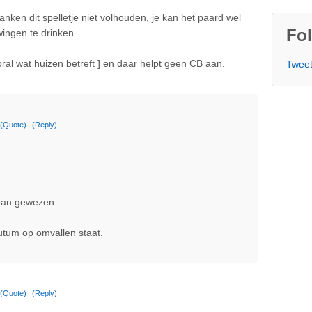
ken dit spelletje niet volhouden, je kan het paard wel
Fol
ingen te drinken.
oral wat huizen betreft ] en daar helpt geen CB aan.
Tweet
(Quote)
(Reply)
apan gewezen.
lutum op omvallen staat.
(Quote)
(Reply)