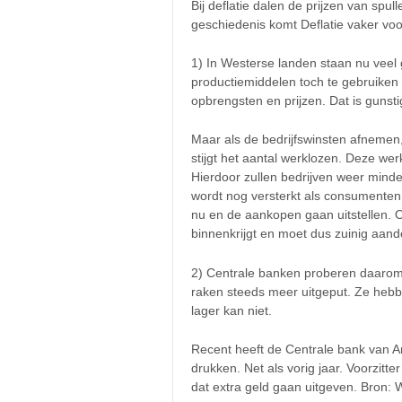
Bij deflatie dalen de prijzen van spul
geschiedenis komt Deflatie vaker voor
1) In Westerse landen staan nu veel
productiemiddelen toch te gebruike
opbrengsten en prijzen. Dat is guns
Maar als de bedrijfswinsten afnemen,
stijgt het aantal werklozen. Deze w
Hierdoor zullen bedrijven weer min
wordt nog versterkt als consumenten
nu en de aankopen gaan uitstellen. 
binnenkrijgt en moet dus zuinig aan
2) Centrale banken proberen daarom
raken steeds meer uitgeput. Ze hebbe
lager kan niet.
Recent heeft de Centrale bank van Am
drukken. Net als vorig jaar. Voorzit
dat extra geld gaan uitgeven. Bron: 