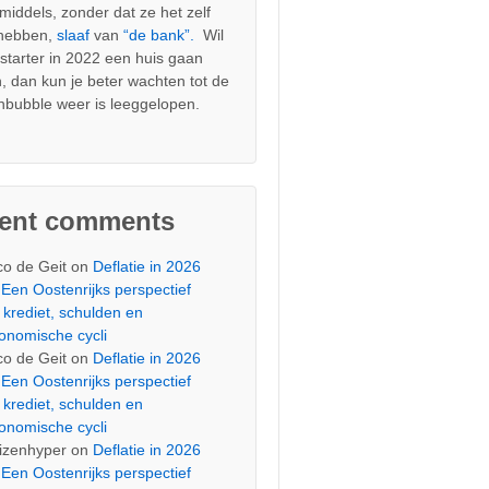
nmiddels, zonder dat ze het zelf
 hebben,
slaaf
van
“de bank”.
Wil
s starter in 2022 een huis gaan
, dan kun je beter wachten tot de
nbubble weer is leeggelopen.
cent comments
co de Geit
on
Deflatie in 2026
Een Oostenrijks perspectief
 krediet, schulden en
onomische cycli
co de Geit
on
Deflatie in 2026
Een Oostenrijks perspectief
 krediet, schulden en
onomische cycli
izenhyper
on
Deflatie in 2026
Een Oostenrijks perspectief