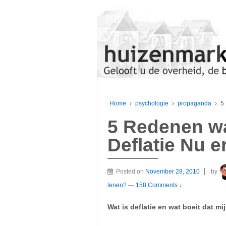
Home
›
psychologie
›
propaganda
›
5
5 Redenen w
Deflatie Nu e
Posted on
November 28, 2010
by
lenen?
—
158 Comments ↓
Wat is deflatie en wat boeit dat mi