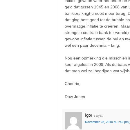
inflatie gewoon weer net onder de tw
geld dat tussen 1945 en 2008 van u
bankiers krijgt u nooit meer terug
dat ging best goed tot de bubble 
overmatige inflatie te creëren. Maa
strengste centrale bank ter wereld) 
gewoon inflatie tussen de nul en t
wel een paar decennia – lang.
Nog een opmerking die misschien int
keer afgelost in 2009. Als de baas 
dat men wel zal begrijpen wat wijsh
Cheerio,
Dow Jones
Igor
says:
November 28, 2010 at 1:42 pm