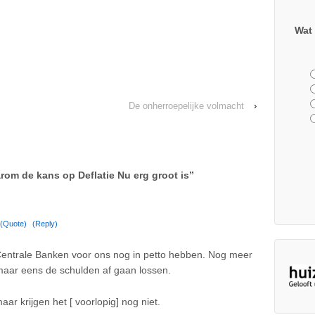
Wat 
De onherroepelijke volmacht
›
om de kans op Deflatie Nu erg groot is
”
(Quote)
(Reply)
Centrale Banken voor ons nog in petto hebben. Nog meer
 maar eens de schulden af gaan lossen.
ar krijgen het [ voorlopig] nog niet.