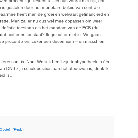
ee procent ligt. Rekent u zich dus vooral niet rijk; dat
 is gestolen door het monetaire beleid van centrale
. Daarmee heeft men de groei en welvaart gefinancierd en
barstte. Men zal er nu dus wel mee oppassen om weer
r deflatie toestaan als het mandaat van de ECB (de
dat niet eens toestaat? Ik geloof er niet in. We gaan
wee procent zien, zeker een decennium – en misschien
eressant is: Nout Wellink heeft zijn tophypotheek in één
van DNB zijn schuldposities aan het afbouwen is, denk ik
eid is…
(Quote)
(Reply)