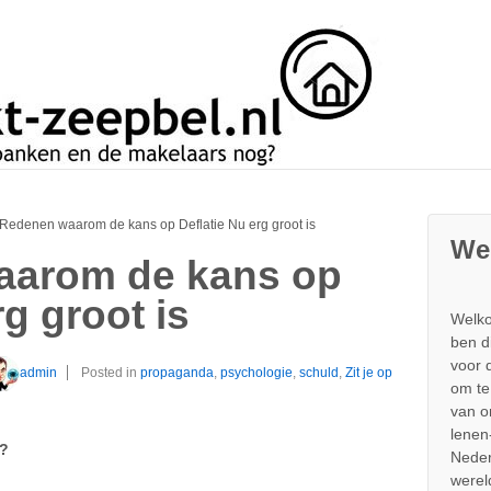
 Redenen waarom de kans op Deflatie Nu erg groot is
We
aarom de kans op
rg groot is
Welko
ben d
voor 
admin
Posted in
propaganda
,
psychologie
,
schuld
,
Zit je op
om te
van 
lenen
j?
Neder
werel