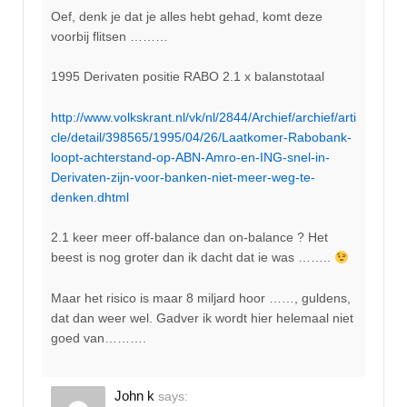
Oef, denk je dat je alles hebt gehad, komt deze
voorbij flitsen ………
1995 Derivaten positie RABO 2.1 x balanstotaal
http://www.volkskrant.nl/vk/nl/2844/Archief/archief/arti
cle/detail/398565/1995/04/26/Laatkomer-Rabobank-
loopt-achterstand-op-ABN-Amro-en-ING-snel-in-
Derivaten-zijn-voor-banken-niet-meer-weg-te-
denken.dhtml
2.1 keer meer off-balance dan on-balance ? Het
beest is nog groter dan ik dacht dat ie was ……..
Maar het risico is maar 8 miljard hoor ……, guldens,
dat dan weer wel. Gadver ik wordt hier helemaal niet
goed van……….
John k
says: