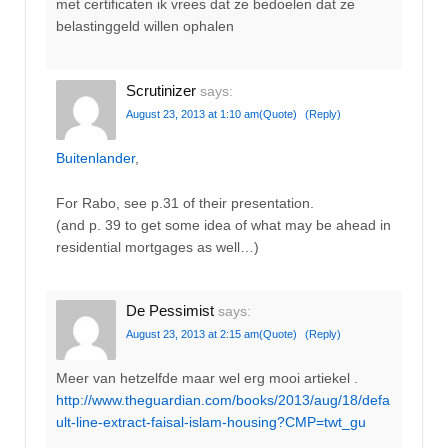
met certificaten ik vrees dat ze bedoelen dat ze
belastinggeld willen ophalen
Scrutinizer
says:
August 23, 2013 at 1:10 am
(Quote)
(Reply)
Buitenlander
,
For Rabo, see p.31 of their presentation.
(and p. 39 to get some idea of what may be ahead in
residential mortgages as well…)
De Pessimist
says:
August 23, 2013 at 2:15 am
(Quote)
(Reply)
Meer van hetzelfde maar wel erg mooi artiekel .
http://www.theguardian.com/books/2013/aug/18/defa
ult-line-extract-faisal-islam-housing?CMP=twt_gu