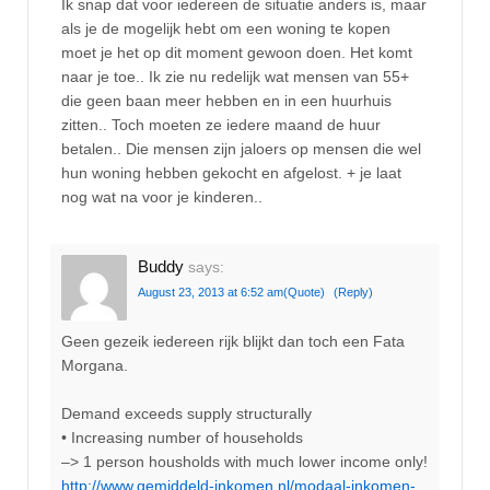
Ik snap dat voor iedereen de situatie anders is, maar
als je de mogelijk hebt om een woning te kopen
moet je het op dit moment gewoon doen. Het komt
naar je toe.. Ik zie nu redelijk wat mensen van 55+
die geen baan meer hebben en in een huurhuis
zitten.. Toch moeten ze iedere maand de huur
betalen.. Die mensen zijn jaloers op mensen die wel
hun woning hebben gekocht en afgelost. + je laat
nog wat na voor je kinderen..
Buddy
says:
August 23, 2013 at 6:52 am
(Quote)
(Reply)
Geen gezeik iedereen rijk blijkt dan toch een Fata
Morgana.
Demand exceeds supply structurally
• Increasing number of households
–> 1 person housholds with much lower income only!
http://www.gemiddeld-inkomen.nl/modaal-inkomen-