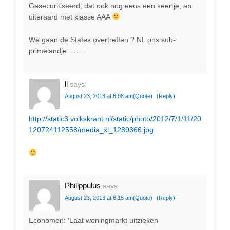
Gesecuritiseerd, dat ook nog eens een keertje, en
uiteraard met klasse AAA
We gaan de States overtreffen ? NL ons sub-
primelandje …….
ll
says:
August 23, 2013 at 6:08 am
(Quote)
(Reply)
http://static3.volkskrant.nl/static/photo/2012/7/1/11/20
120724112558/media_xl_1289366.jpg
Philippulus
says:
August 23, 2013 at 6:15 am
(Quote)
(Reply)
Economen: ‘Laat woningmarkt uitzieken’