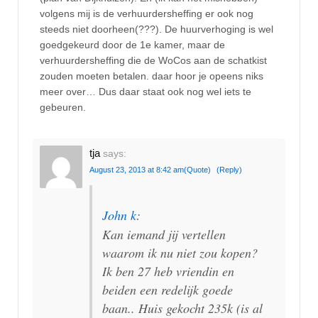
volgens mij is de verhuurdersheffing er ook nog
steeds niet doorheen(???). De huurverhoging is wel
goedgekeurd door de 1e kamer, maar de
verhuurdersheffing die de WoCos aan de schatkist
zouden moeten betalen. daar hoor je opeens niks
meer over… Dus daar staat ook nog wel iets te
gebeuren.
tja
says:
August 23, 2013 at 8:42 am
(Quote)
(Reply)
John k
:
Kan iemand jij vertellen
waarom ik nu niet zou kopen?
Ik ben 27 heb vriendin en
beiden een redelijk goede
baan.. Huis gekocht 235k (is al