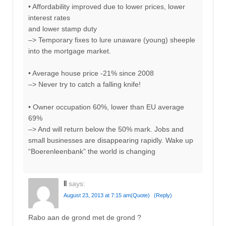
• Affordability improved due to lower prices, lower
interest rates
and lower stamp duty
–> Temporary fixes to lure unaware (young) sheeple
into the mortgage market.
• Average house price -21% since 2008
–> Never try to catch a falling knife!
• Owner occupation 60%, lower than EU average
69%
–> And will return below the 50% mark. Jobs and
small businesses are disappearing rapidly. Wake up
“Boerenleenbank” the world is changing
ll
says:
August 23, 2013 at 7:15 am
(Quote)
(Reply)
Rabo aan de grond met de grond ?