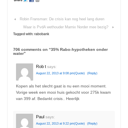
‹
Robin Fransman: De crisis kan nog heel lang duren
Waar is PvdA wethouder Marnix Norder mee bezig?
›
Tagged with:
rabobank
706 comments on “
35% Rabo-hypotheken onder
water
”
Rob t
says:
August 22, 2013 at 9:08 pm
(Quote)
(Reply)
Kopen als het slecht gaat is nu een mooi moment.
Vorige week een mooi huis gekocht voor 275k kwam
van 399 af. Bedankt crisis.. Heerlijk
Paul
says:
August 22, 2013 at 9:22 pm
(Quote)
(Reply)