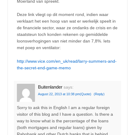
Moerland van spreekt.
Deze link vliegt op dit moment rond, indien waar
verklaart het een hoop van wat er werkelijk speelt in
de financiele sector, waar ze ondanks de crisis en de
staatsteun toch konden rekenen op gemiddelde
loonsverhogingen van niet minder dan 7,8%. Iets
met poep en ventilator:
http://www.vice.com/en_uk/read/larry-summers-and-
the-secret-end-game-memo
Buitenlander
says:
August 22, 2013 at 10:38 pm
(Quote)
(Reply)
Sorry to ask this in English I am a regular foreign
visitor of this blog and I have a question. Is there a
way to know what is the percentage of the loans
(both mortgages and regular loans) given by
Rabobank and other Dutch banks that is behind