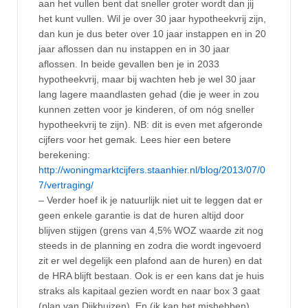
aan het vullen bent dat sneller groter wordt dan jij
het kunt vullen. Wil je over 30 jaar hypotheekvrij zijn,
dan kun je dus beter over 10 jaar instappen en in 20
jaar aflossen dan nu instappen en in 30 jaar
aflossen. In beide gevallen ben je in 2033
hypotheekvrij, maar bij wachten heb je wel 30 jaar
lang lagere maandlasten gehad (die je weer in zou
kunnen zetten voor je kinderen, of om nóg sneller
hypotheekvrij te zijn). NB: dit is even met afgeronde
cijfers voor het gemak. Lees hier een betere
berekening:
http://woningmarktcijfers.staanhier.nl/blog/2013/07/0
7/vertraging/
– Verder hoef ik je natuurlijk niet uit te leggen dat er
geen enkele garantie is dat de huren altijd door
blijven stijgen (grens van 4,5% WOZ waarde zit nog
steeds in de planning en zodra die wordt ingevoerd
zit er wel degelijk een plafond aan de huren) en dat
de HRA blijft bestaan. Ook is er een kans dat je huis
straks als kapitaal gezien wordt en naar box 3 gaat
(plan van Dijkhuizen). En (ik kan het mishebben)