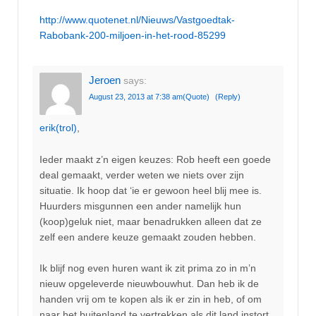
http://www.quotenet.nl/Nieuws/Vastgoedtak-
Rabobank-200-miljoen-in-het-rood-85299
Jeroen
says:
August 23, 2013 at 7:38 am
(Quote)
(Reply)
erik(trol)
,
Ieder maakt z’n eigen keuzes: Rob heeft een goede
deal gemaakt, verder weten we niets over zijn
situatie. Ik hoop dat ‘ie er gewoon heel blij mee is.
Huurders misgunnen een ander namelijk hun
(koop)geluk niet, maar benadrukken alleen dat ze
zelf een andere keuze gemaakt zouden hebben.
Ik blijf nog even huren want ik zit prima zo in m’n
nieuw opgeleverde nieuwbouwhut. Dan heb ik de
handen vrij om te kopen als ik er zin in heb, of om
naar het buitenland te vertrekken als dit land instort