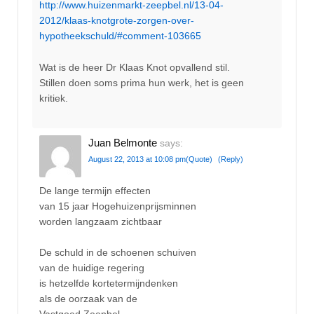
http://www.huizenmarkt-zeepbel.nl/13-04-
2012/klaas-knotgrote-zorgen-over-
hypotheekschuld/#comment-103665
Wat is de heer Dr Klaas Knot opvallend stil.
Stillen doen soms prima hun werk, het is geen
kritiek.
Juan Belmonte
says:
August 22, 2013 at 10:08 pm
(Quote)
(Reply)
De lange termijn effecten
van 15 jaar Hogehuizenprijsminnen
worden langzaam zichtbaar
De schuld in de schoenen schuiven
van de huidige regering
is hetzelfde kortetermijndenken
als de oorzaak van de
Vastgoed Zeepbel