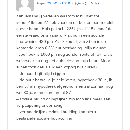
August 23, 2013 at 6:50 am
(Quote)
(Reply)
Kan iemand jij vertellen waarom ik nu niet zou
kopen? Ik ben 27 heb vriendin en beiden een redelijk
goede baan.. Huis gekocht 235k (is al 115k vanaf de
eerste vraag prijs vanaf). Ik zit nu in een sociale
huurwoning 420 pm. Als ik zou blijven zitten is de
komende jaren 6,5% huurverhoging. Mijn nieuwe
hypotheek is 1000 pm nog zonder rente aftrek. Dit is
weliswaar nu nog het dubbele dan mijn huur.. Maar
ik ben toch gek als ik een koppig blijf huren?
– de huur blijft altijd stijgen
– de huur betaal je je hele leven, hypotheek 30 jr., ik
ben 57 als hypotheek afgerond is en zal zomaar nog
wel 30 jaar meekunnen tot 87.
– sociale huur woningwijken zijn toch iets meer aan
verpaupering onderhevig.
– vermoedelijke gezinsuitbreiding kan niet in
bestaande sociale huurwoning.