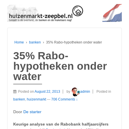
Home
›
banken
›
35% Rabo-hypotheken onder water
35% Rabo-
hypotheken onder
water
Posted on
August 22, 2013
by
admin
Posted in
banken
,
huizenmarkt
—
706 Comments ↓
Door
De starter
Keurige analyse van de Rabobank halfjaarcijfers