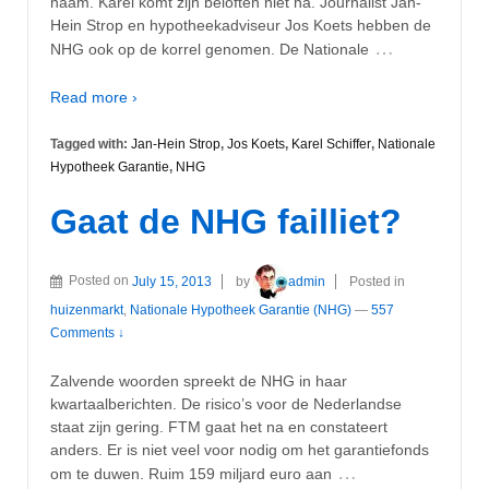
naam. Karel komt zijn beloften niet na. Journalist Jan-
Hein Strop en hypotheekadviseur Jos Koets hebben de
…
NHG ook op de korrel genomen. De Nationale
Read more ›
Tagged with:
Jan-Hein Strop
,
Jos Koets
,
Karel Schiffer
,
Nationale
Hypotheek Garantie
,
NHG
Gaat de NHG failliet?
Posted on
July 15, 2013
by
admin
Posted in
huizenmarkt
,
Nationale Hypotheek Garantie (NHG)
—
557
Comments ↓
Zalvende woorden spreekt de NHG in haar
kwartaalberichten. De risico’s voor de Nederlandse
staat zijn gering. FTM gaat het na en constateert
anders. Er is niet veel voor nodig om het garantiefonds
…
om te duwen. Ruim 159 miljard euro aan