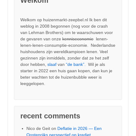
Welkom
Welkom op huizenmarkt-zeepbel.nl Ik ben dit
weblog in 2008 begonnen (nog voor de crash
van Lehman Brothers) om te waarschuwen voor
de gevaren van onze
kenniseconomie
lenen-
lenen-lenen-consumptie-economie. Nederlandse
huishoudens zijn wereldkampioen lenen. Veel
gezinnen zijn inmiddels, zonder dat ze het zelf
door hebben,
slaaf
van
“de bank”.
Wil je als
starter in 2022 een huis gaan kopen, dan kun je
beter wachten tot de huizenbubble weer is
leeggelopen.
recent comments
Nico de Geit
on
Deflatie in 2026 — Een
Oostenrijks perspectief op krediet,