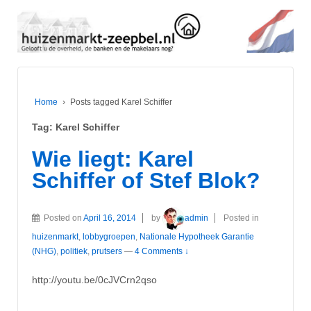
Home
›
Posts tagged Karel Schiffer
Tag:
Karel Schiffer
Wie liegt: Karel
Schiffer of Stef Blok?
Posted on
April 16, 2014
by
admin
Posted in
huizenmarkt
,
lobbygroepen
,
Nationale Hypotheek Garantie
(NHG)
,
politiek
,
prutsers
—
4 Comments ↓
http://youtu.be/0cJVCrn2qso