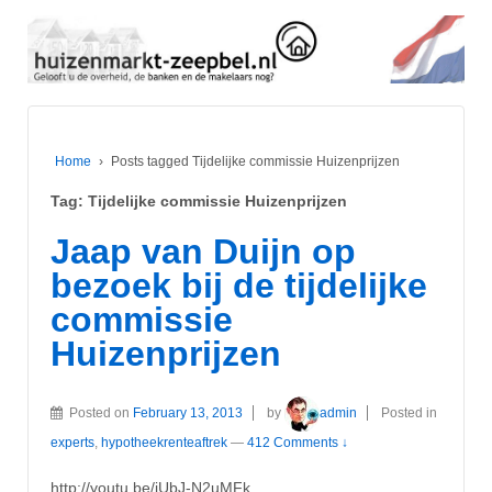
Home
›
Posts tagged Tijdelijke commissie Huizenprijzen
Tag:
Tijdelijke commissie Huizenprijzen
Jaap van Duijn op
bezoek bij de tijdelijke
commissie
Huizenprijzen
Posted on
February 13, 2013
by
admin
Posted in
experts
,
hypotheekrenteaftrek
—
412 Comments ↓
http://youtu.be/jUbJ-N2uMFk