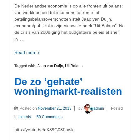
De Nederlandse economie is op alle fronten uit balans:
van werkloosheid tot inkomens tot rente tot
betalingsbalansoverschotten stelt Jaap van Duijn,
econoom/publicist in zijn nieuwste boek “Uit Balans”. Na
de crisis van 2008 ging het budgettaire beleid al snel
…
in
Read more ›
Tagged with:
Jaap van Duijn
,
Uit Balans
De zo ‘gehate’
woningmarkt-realisten
Posted on
November 21, 2013
by
admin
Posted
in
experts
—
50 Comments ↓
http://youtu.be/aK39G03Fuwk