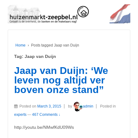
Home
›
Posts tagged Jaap van Duijn
Tag:
Jaap van Duijn
Jaap van Duijn: ‘We
leven nog altijd ver
boven onze stand”
Posted on
March 3, 2015
by
admin
Posted in
experts
—
467 Comments ↓
http://youtu.be/NMwfKdU09Ws