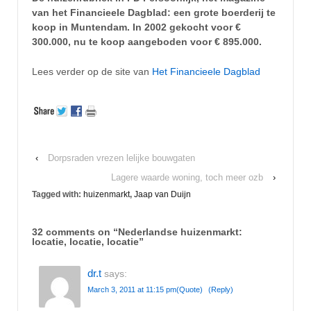
van het Financieele Dagblad: een grote boerderij te
koop in Muntendam. In 2002 gekocht voor €
300.000, nu te koop aangeboden voor € 895.000.
Lees verder op de site van
Het Financieele Dagblad
‹
Dorpsraden vrezen lelijke bouwgaten
Lagere waarde woning, toch meer ozb
›
Tagged with:
huizenmarkt
,
Jaap van Duijn
32 comments on “
Nederlandse huizenmarkt:
locatie, locatie, locatie
”
dr.t
says:
March 3, 2011 at 11:15 pm
(Quote)
(Reply)