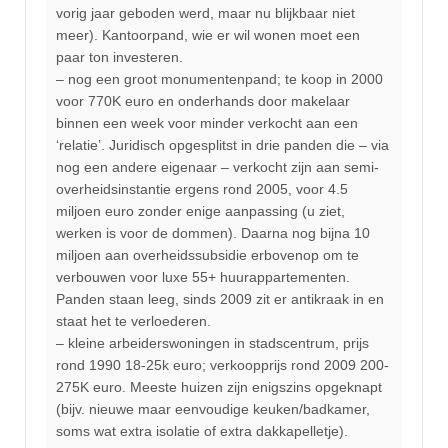
vorig jaar geboden werd, maar nu blijkbaar niet
meer). Kantoorpand, wie er wil wonen moet een
paar ton investeren.
– nog een groot monumentenpand; te koop in 2000
voor 770K euro en onderhands door makelaar
binnen een week voor minder verkocht aan een
‘relatie’. Juridisch opgesplitst in drie panden die – via
nog een andere eigenaar – verkocht zijn aan semi-
overheidsinstantie ergens rond 2005, voor 4.5
miljoen euro zonder enige aanpassing (u ziet,
werken is voor de dommen). Daarna nog bijna 10
miljoen aan overheidssubsidie erbovenop om te
verbouwen voor luxe 55+ huurappartementen.
Panden staan leeg, sinds 2009 zit er antikraak in en
staat het te verloederen.
– kleine arbeiderswoningen in stadscentrum, prijs
rond 1990 18-25k euro; verkoopprijs rond 2009 200-
275K euro. Meeste huizen zijn enigszins opgeknapt
(bijv. nieuwe maar eenvoudige keuken/badkamer,
soms wat extra isolatie of extra dakkapelletje).