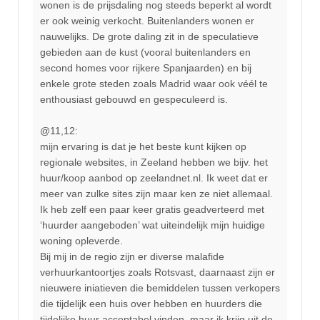
wonen is de prijsdaling nog steeds beperkt al wordt
er ook weinig verkocht. Buitenlanders wonen er
nauwelijks. De grote daling zit in de speculatieve
gebieden aan de kust (vooral buitenlanders en
second homes voor rijkere Spanjaarden) en bij
enkele grote steden zoals Madrid waar ook véél te
enthousiast gebouwd en gespeculeerd is.
@11,12:
mijn ervaring is dat je het beste kunt kijken op
regionale websites, in Zeeland hebben we bijv. het
huur/koop aanbod op zeelandnet.nl. Ik weet dat er
meer van zulke sites zijn maar ken ze niet allemaal.
Ik heb zelf een paar keer gratis geadverteerd met
‘huurder aangeboden’ wat uiteindelijk mijn huidige
woning opleverde.
Bij mij in de regio zijn er diverse malafide
verhuurkantoortjes zoals Rotsvast, daarnaast zijn er
nieuwere iniatieven die bemiddelen tussen verkopers
die tijdelijk een huis over hebben en huurders die
tijdelijke huur acceptabel vinden, maar ik krijg uit de