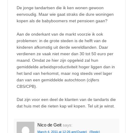
De jonge tandartsen die ik ken wonen gewoon
eenvoudig. Maar wie gaat straks die dure woningen
kopen als de babyboomers met pensioen gaan?
Aan de onderkant van de markt voorzie ik ook
problemen: in de grote steden is de helft van de
kinderen afkomstig uit derde wereldlanden. Daar
verdienen ze vaak niet meer dan 30 tot 50 euro per
maand. Omdat ze hier zijn opgeleid zal hun
gemiddelde arbeidsproductiviteit hoger liggen dan in
het land van herkomst, maar nog steeds veel lager
dan van een gemiddelde autochtoon (cijfers
CBS/CPB).
Dat zijn voor een deel de klanten van de tandarts die
dat huis met die rieten kap wil kopen. Tel uit je winst.
Nico de Geit
says:
March 4, 2011 at 12:26 am
(Quote)
(Reply)