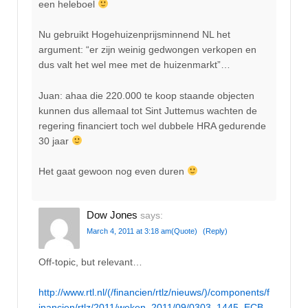
een heleboel
Nu gebruikt Hogehuizenprijsminnend NL het
argument: “er zijn weinig gedwongen verkopen en
dus valt het wel mee met de huizenmarkt”…
Juan: ahaa die 220.000 te koop staande objecten
kunnen dus allemaal tot Sint Juttemus wachten de
regering financiert toch wel dubbele HRA gedurende
30 jaar
Het gaat gewoon nog even duren
Dow Jones
says:
March 4, 2011 at 3:18 am
(Quote)
(Reply)
Off-topic, but relevant…
http://www.rtl.nl/(/financien/rtlz/nieuws/)/components/f
inancien/rtlz/2011/weken_2011/09/0303_1445_ECB_