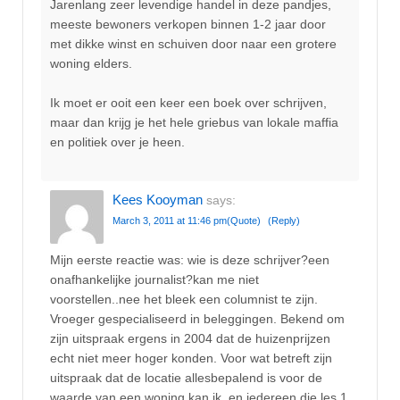
Jarenlang zeer levendige handel in deze pandjes,
meeste bewoners verkopen binnen 1-2 jaar door
met dikke winst en schuiven door naar een grotere
woning elders.
Ik moet er ooit een keer een boek over schrijven,
maar dan krijg je het hele griebus van lokale maffia
en politiek over je heen.
Kees Kooyman
says:
March 3, 2011 at 11:46 pm
(Quote)
(Reply)
Mijn eerste reactie was: wie is deze schrijver?een
onafhankelijke journalist?kan me niet
voorstellen..nee het bleek een columnist te zijn.
Vroeger gespecialiseerd in beleggingen. Bekend om
zijn uitspraak ergens in 2004 dat de huizenprijzen
echt niet meer hoger konden. Voor wat betreft zijn
uitspraak dat de locatie allesbepalend is voor de
waarde van een woning kan ik, en iedereen die les 1