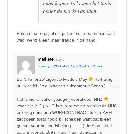
móet kopen, trekt men het tapijt
onder de markt vandaan.
Prima maatregel, al die potjes e.d. moeten een keer
weg, werkt alleen maar fraude in de hand.
mafketel
says:
January 8, 2014 at 7:02 am
(Quote)
(Reply)
De NHG ‘onze’ eigenste Freddie May
Herhaling
nu in de NL ( zie instorten huizenmarkt States ) …….
Het is hier al vaker gezegd ( vooral door NHZ
waar blijf je ? ) NHG is sub-prime en nu blijkt de NHG
ook nog eens een WURGCONTRACT te zijn. AFM
zegt geen toets nodig bij scheiden want dat is een
gevaar voor het landsbelang ……. ( de Staat staat
garant voor de 159 miljard ? aan derivaten, en