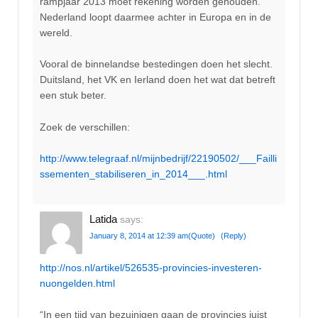
rampjaar 2013 moet rekening worden gehouden.
Nederland loopt daarmee achter in Europa en in de
wereld.
Vooral de binnelandse bestedingen doen het slecht.
Duitsland, het VK en Ierland doen het wat dat betreft
een stuk beter.
Zoek de verschillen:
http://www.telegraaf.nl/mijnbedrijf/22190502/___Failli
ssementen_stabiliseren_in_2014___.html
Latida
says:
January 8, 2014 at 12:39 am
(Quote)
(Reply)
http://nos.nl/artikel/526535-provincies-investeren-
nuongelden.html
“In een tijd van bezuinigen gaan de provincies juist