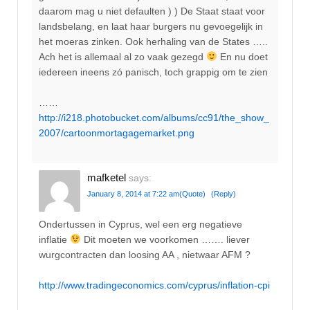
daarom mag u niet defaulten ) ) De Staat staat voor
landsbelang, en laat haar burgers nu gevoegelijk in
het moeras zinken. Ook herhaling van de States …..
Ach het is allemaal al zo vaak gezegd
En nu doet
iedereen ineens zó panisch, toch grappig om te zien
……
http://i218.photobucket.com/albums/cc91/the_show_
2007/cartoonmortagagemarket.png
mafketel
says:
January 8, 2014 at 7:22 am
(Quote)
(Reply)
Ondertussen in Cyprus, wel een erg negatieve
inflatie
Dit moeten we voorkomen ……. liever
wurgcontracten dan loosing AA , nietwaar AFM ?
http://www.tradingeconomics.com/cyprus/inflation-cpi