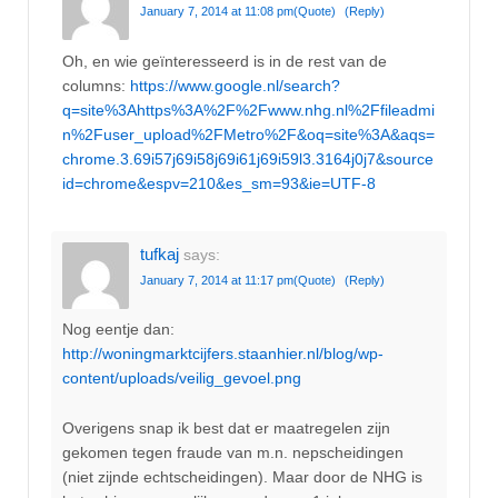
January 7, 2014 at 11:08 pm
(Quote)
(Reply)
Oh, en wie geïnteresseerd is in de rest van de
columns:
https://www.google.nl/search?
q=site%3Ahttps%3A%2F%2Fwww.nhg.nl%2Ffileadmi
n%2Fuser_upload%2FMetro%2F&oq=site%3A&aqs=
chrome.3.69i57j69i58j69i61j69i59l3.3164j0j7&source
id=chrome&espv=210&es_sm=93&ie=UTF-8
tufkaj
says:
January 7, 2014 at 11:17 pm
(Quote)
(Reply)
Nog eentje dan:
http://woningmarktcijfers.staanhier.nl/blog/wp-
content/uploads/veilig_gevoel.png
Overigens snap ik best dat er maatregelen zijn
gekomen tegen fraude van m.n. nepscheidingen
(niet zijnde echtscheidingen). Maar door de NHG is