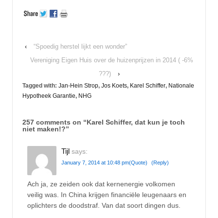
‹
“Spoedig herstel lijkt een wonder”
Vereniging Eigen Huis over de huizenprijzen in 2014 ( -6%
???)
›
Tagged with:
Jan-Hein Strop
,
Jos Koets
,
Karel Schiffer
,
Nationale
Hypotheek Garantie
,
NHG
257 comments on “
Karel Schiffer, dat kun je toch
niet maken!?
”
Tijl
says:
January 7, 2014 at 10:48 pm
(Quote)
(Reply)
Ach ja, ze zeiden ook dat kernenergie volkomen
veilig was. In China krijgen financiële leugenaars en
oplichters de doodstraf. Van dat soort dingen dus.