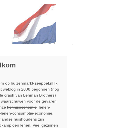
lkom
m op huizenmarkt-zeepbel.nl Ik
it weblog in 2008 begonnen (nog
de crash van Lehman Brothers)
 waarschuwen voor de gevaren
onze
kenniseconomie
lenen-
-lenen-consumptie-economie.
landse huishoudens zijn
dkampioen lenen. Veel gezinnen