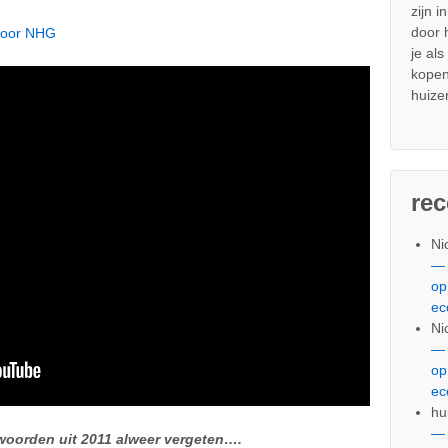
zijn i
door
 voor NHG
je al
kopen
huize
re
Ni
— 
op
ec
Ni
— 
op
ec
hu
— 
 woorden uit 2011 alweer vergeten….