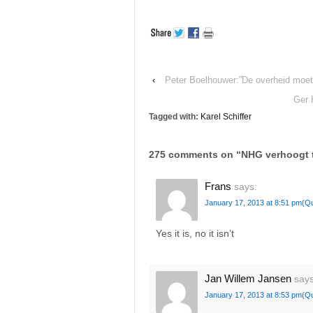
‹
Peter Boelhouwer:”De overheid moet
Ger 
Tagged with:
Karel Schiffer
275 comments on “
NHG verhoogt 
Frans
says:
January 17, 2013 at 8:51 pm
(Q
Yes it is, no it isn’t
Jan Willem Jansen
says
January 17, 2013 at 8:53 pm
(Q