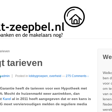
arieven
We
 tarieven
Welko
admin
Posted in
lobbygroepen
,
overheid
—
275 Comments ↓
ben d
voor 
Garantie heeft de tarieven voor een Hypotheek met
om te
%. Mocht de huizenmarkt weer aantrekken, dan
van 
at
Karel
al in 2011 heeft aangegeven dat er een kans is
lenen
HG moet verviervoudigen melden de reguliere media
Neder
werel