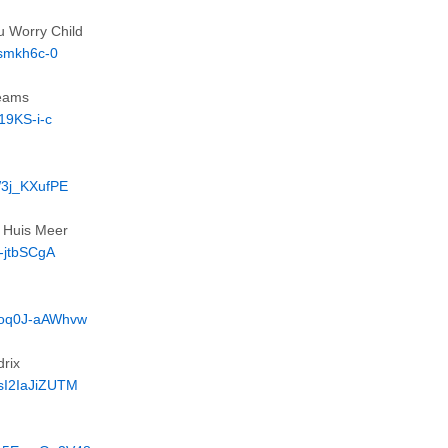
u Worry Child
6smkh6c-0
reams
19KS-i-c
W3j_KXufPE
 Huis Meer
-jtbSCgA
=oq0J-aAWhvw
rix
=sI2IaJiZUTM