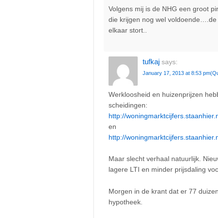
Volgens mij is de NHG een groot pi
die krijgen nog wel voldoende….de r
elkaar stort..
tufkaj
says:
January 17, 2013 at 8:53 pm
(Q
Werkloosheid en huizenprijzen hebb
scheidingen:
http://woningmarktcijfers.staanhie
en
http://woningmarktcijfers.staanhier
Maar slecht verhaal natuurlijk. Ni
lagere LTI en minder prijsdaling v
Morgen in de krant dat er 77 duiz
hypotheek.