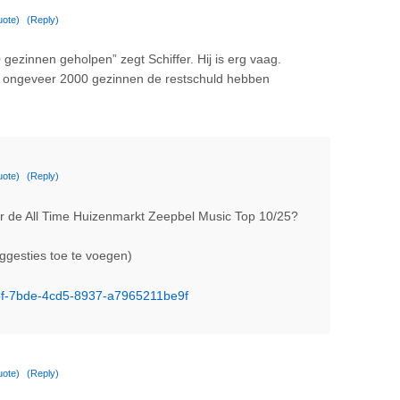
uote)
(Reply)
ezinnen geholpen” zegt Schiffer. Hij is erg vaag.
van ongeveer 2000 gezinnen de restschuld hebben
uote)
(Reply)
voor de All Time Huizenmarkt Zeepbel Music Top 10/25?
gesties toe te voegen)
cbf-7bde-4cd5-8937-a7965211be9f
uote)
(Reply)