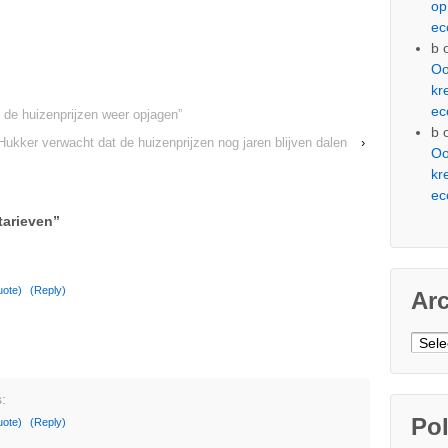
op
ec
b
Oo
kr
ec
 de huizenprijzen weer opjagen”
b
Hukker verwacht dat de huizenprijzen nog jaren blijven dalen
›
Oo
kr
ec
tarieven
”
uote)
(Reply)
Ar
Arch
:
Pol
uote)
(Reply)