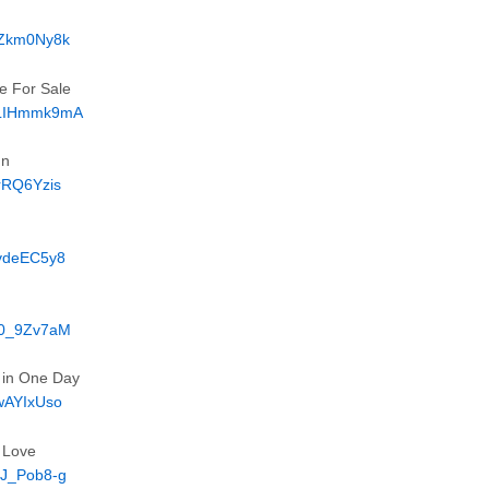
oZkm0Ny8k
se For Sale
MVLIHmmk9mA
un
rRQ6Yzis
uvdeEC5y8
h0_9Zv7aM
 in One Day
BwAYIxUso
 Love
aJ_Pob8-g