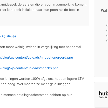
ramidespel. de eersten die er voor in aanmerking komen,
est kan denk ik fluiten naar hun poen als de boel in
Wat 
uote)
(Reply)
en maar weinig invloed in vergelijking met het aantal
r.nl/blog/wp-content/uploads/nhggehonoreerd.png
.nl/blog/wp-content/uploads/nhgcbs.png
euwe leningen worden 100% afgelost, hebben lagere LTV,
oor de boeg. Wel moeten ze meer geld inleggen.
end mensen betalingsachterstand hebben op hun