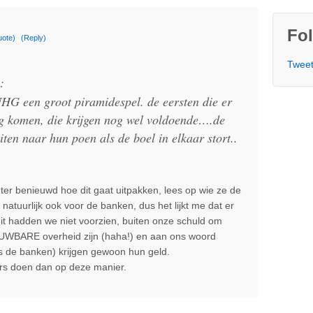
Fol
uote)
(Reply)
Tweet
:
NHG een groot piramidespel. de eersten die er
g komen, die krijgen nog wel voldoende….de
uiten naar hun poen als de boel in elkaar stort..
chter benieuwd hoe dit gaat uitpakken, lees op wie ze de
 natuurlijk ook voor de banken, dus het lijkt me dat er
dit hadden we niet voorzien, buiten onze schuld om
OUWBARE overheid zijn (haha!) en aan ons woord
 de banken) krijgen gewoon hun geld.
ers doen dan op deze manier.