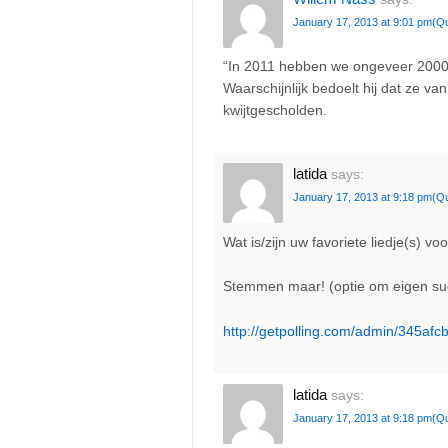
January 17, 2013 at 9:01 pm
(Q
“In 2011 hebben we ongeveer 2000 g
Waarschijnlijk bedoelt hij dat ze 
kwijtgescholden.
latida
says:
January 17, 2013 at 9:18 pm
(Q
Wat is/zijn uw favoriete liedje(s) 
Stemmen maar! (optie om eigen sug
http://getpolling.com/admin/345af
latida
says:
January 17, 2013 at 9:18 pm
(Q