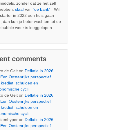
nmiddels, zonder dat ze het zelf
 hebben,
slaaf
van
“de bank”.
Wil
s starter in 2022 een huis gaan
, dan kun je beter wachten tot de
nbubble weer is leeggelopen.
cent comments
co de Geit
on
Deflatie in 2026
Een Oostenrijks perspectief
 krediet, schulden en
onomische cycli
co de Geit
on
Deflatie in 2026
Een Oostenrijks perspectief
 krediet, schulden en
onomische cycli
izenhyper
on
Deflatie in 2026
Een Oostenrijks perspectief