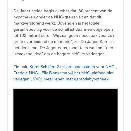
De Jager stelde begin oktober dat 80 procent van de
hypotheken onder de NHG-grens valt en dat dit
marktverstorend werkt. Bovendien is het totale
garantiebedrag voor de schatkist daarmee opgelopen
tot 132 miljard euro. “Wij zien geen noodzaak voor zo’n
grote overheidsrol op de markt”, zei De Jager. Karel is
het deels met De Jager eens, maar toch was het “een
uitstekend idee” om de hogere NHG te verlengen.
Zie ook:
Karel Schiffer: 2 miljard staatssteun voor NHG
,
Freddie NHG
,
Elly Blanksma wil het NHG-plafond niet
verlagen
,
VVD: meer lenen met garantiehypotheek