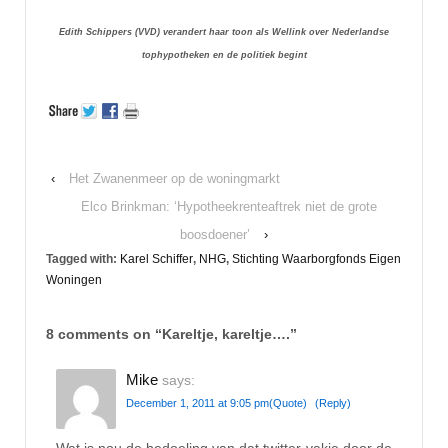
Edith Schippers (VVD) verandert haar toon als Wellink over Nederlandse
tophypotheken en de politiek begint
‹
Het Zwanenmeer op de woningmarkt
Elco Brinkman: ‘Hypotheekrenteaftrek niet de grote
boosdoener’
›
Tagged with:
Karel Schiffer
,
NHG
,
Stichting Waarborgfonds Eigen
Woningen
8 comments on “
Kareltje, kareltje….
”
Mike
says:
December 1, 2011 at 9:05 pm
(Quote)
(Reply)
Wat is nou de bedoeling van dat twitter-vakje door de