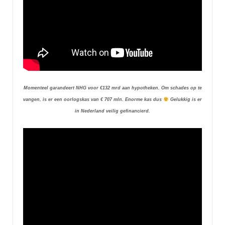
Momenteel garandeert NHG voor €132 mrd aan hypotheken. Om schades op te
vangen, is er een oorlogskas van € 707 mln. Enorme kas dus
Gelukkig is er
in Nederland veilig gefinancierd.