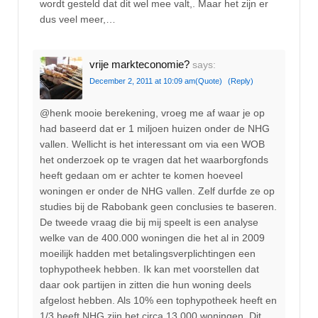
wordt gesteld dat dit wel mee valt,. Maar het zijn er
dus veel meer,…
vrije markteconomie?
says:
December 2, 2011 at 10:09 am
(Quote)
(Reply)
@henk mooie berekening, vroeg me af waar je op
had baseerd dat er 1 miljoen huizen onder de NHG
vallen. Wellicht is het interessant om via een WOB
het onderzoek op te vragen dat het waarborgfonds
heeft gedaan om er achter te komen hoeveel
woningen er onder de NHG vallen. Zelf durfde ze op
studies bij de Rabobank geen conclusies te baseren.
De tweede vraag die bij mij speelt is een analyse
welke van de 400.000 woningen die het al in 2009
moeilijk hadden met betalingsverplichtingen een
tophypotheek hebben. Ik kan met voorstellen dat
daar ook partijen in zitten die hun woning deels
afgelost hebben. Als 10% een tophypotheek heeft en
1/3 heeft NHG zijn het circa 13.000 woningen. Dit