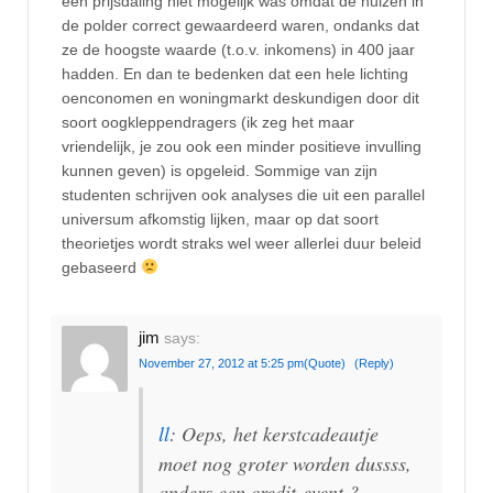
een prijsdaling niet mogelijk was omdat de huizen in
de polder correct gewaardeerd waren, ondanks dat
ze de hoogste waarde (t.o.v. inkomens) in 400 jaar
hadden. En dan te bedenken dat een hele lichting
oenconomen en woningmarkt deskundigen door dit
soort oogkleppendragers (ik zeg het maar
vriendelijk, je zou ook een minder positieve invulling
kunnen geven) is opgeleid. Sommige van zijn
studenten schrijven ook analyses die uit een parallel
universum afkomstig lijken, maar op dat soort
theorietjes wordt straks wel weer allerlei duur beleid
gebaseerd
jim
says:
November 27, 2012 at 5:25 pm
(Quote)
(Reply)
ll
: Oeps, het kerstcadeautje
moet nog groter worden dussss,
anders een credit-event ?