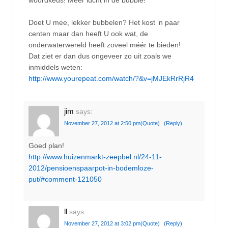
Doet U mee, lekker bubbelen? Het kost ‘n paar
centen maar dan heeft U ook wat, de
onderwaterwereld heeft zoveel méér te bieden!
Dat ziet er dan dus ongeveer zo uit zoals we
inmiddels weten:
http://www.yourepeat.com/watch/?&v=jMJEkRrRjR4
jim
says:
November 27, 2012 at 2:50 pm
(Quote)
(Reply)
Goed plan!
http://www.huizenmarkt-zeepbel.nl/24-11-
2012/pensioenspaarpot-in-bodemloze-
put/#comment-121050
ll
says:
November 27, 2012 at 3:02 pm
(Quote)
(Reply)