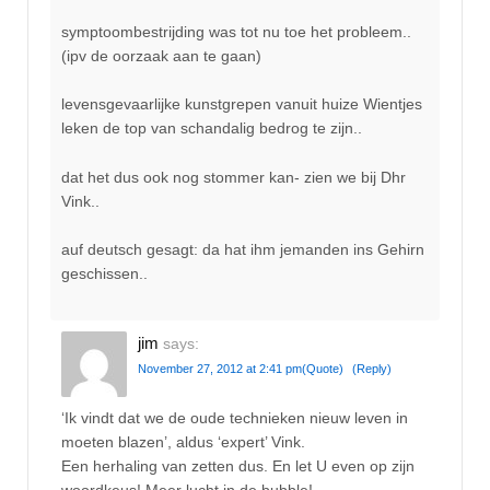
symptoombestrijding was tot nu toe het probleem..
(ipv de oorzaak aan te gaan)
levensgevaarlijke kunstgrepen vanuit huize Wientjes
leken de top van schandalig bedrog te zijn..
dat het dus ook nog stommer kan- zien we bij Dhr
Vink..
auf deutsch gesagt: da hat ihm jemanden ins Gehirn
geschissen..
jim
says:
November 27, 2012 at 2:41 pm
(Quote)
(Reply)
‘Ik vindt dat we de oude technieken nieuw leven in
moeten blazen’, aldus ‘expert’ Vink.
Een herhaling van zetten dus. En let U even op zijn
woordkeus! Meer lucht in de bubble!