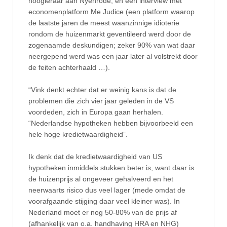
hoogleraar aan Nyenrode, en een interview met
economenplatform Me Judice (een platform waarop
de laatste jaren de meest waanzinnige idioterie
rondom de huizenmarkt geventileerd werd door de
zogenaamde deskundigen; zeker 90% van wat daar
neergepend werd was een jaar later al volstrekt door
de feiten achterhaald …).
“Vink denkt echter dat er weinig kans is dat de
problemen die zich vier jaar geleden in de VS
voordeden, zich in Europa gaan herhalen.
“Nederlandse hypotheken hebben bijvoorbeeld een
hele hoge kredietwaardigheid”.
Ik denk dat de kredietwaardigheid van US
hypotheken inmiddels stukken beter is, want daar is
de huizenprijs al ongeveer gehalveerd en het
neerwaarts risico dus veel lager (mede omdat de
voorafgaande stijging daar veel kleiner was). In
Nederland moet er nog 50-80% van de prijs af
(afhankelijk van o.a. handhaving HRA en NHG)