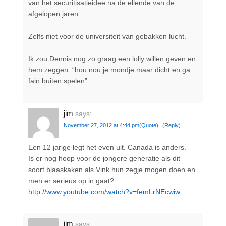
van het securitisatieidee na de ellende van de
afgelopen jaren.
Zelfs niet voor de universiteit van gebakken lucht.
Ik zou Dennis nog zo graag een lolly willen geven en
hem zeggen: “hou nou je mondje maar dicht en ga
fain buiten spelen”.
jim
says:
November 27, 2012 at 4:44 pm
(Quote)
(Reply)
Een 12 jarige legt het even uit. Canada is anders.
Is er nog hoop voor de jongere generatie als dit
soort blaaskaken als Vink hun zegje mogen doen en
men er serieus op in gaat?
http://www.youtube.com/watch?v=femLrNEcwiw
jim
says: