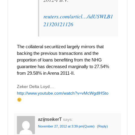
reuters.com/articl…/idUSWLB1
21320121126
The collateral securitized largely mirrors that
backing the previous transactions and the
proportion of loans benefiting from the NHG
guarantee has decreased marginally to 27.54%
from 29.58% in Arena 2011-II.
Zeker Delta Loyd…
http://www.youtube.com/watch?v=vMcWgdlHSto
azijnseikerT
says:
November 27, 2012 at 3:39 pm
(Quote)
(Reply)