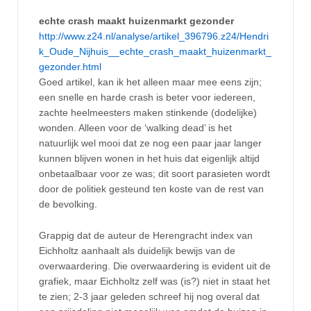
echte crash maakt huizenmarkt gezonder
http://www.z24.nl/analyse/artikel_396796.z24/Hendri
k_Oude_Nijhuis__echte_crash_maakt_huizenmarkt_
gezonder.html
Goed artikel, kan ik het alleen maar mee eens zijn;
een snelle en harde crash is beter voor iedereen,
zachte heelmeesters maken stinkende (dodelijke)
wonden. Alleen voor de ‘walking dead’ is het
natuurlijk wel mooi dat ze nog een paar jaar langer
kunnen blijven wonen in het huis dat eigenlijk altijd
onbetaalbaar voor ze was; dit soort parasieten wordt
door de politiek gesteund ten koste van de rest van
de bevolking.
Grappig dat de auteur de Herengracht index van
Eichholtz aanhaalt als duidelijk bewijs van de
overwaardering. Die overwaardering is evident uit de
grafiek, maar Eichholtz zelf was (is?) niet in staat het
te zien; 2-3 jaar geleden schreef hij nog overal dat