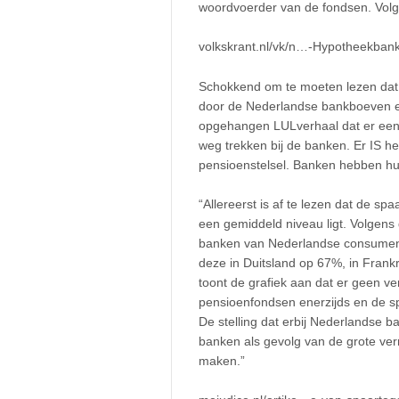
woordvoerder van de fondsen. Volge
volkskrant.nl/vk/n…-Hypotheekban
Schokkend om te moeten lezen dat 
door de Nederlandse bankboeven en
opgehangen LULverhaal dat er een 
weg trekken bij de banken. Er IS h
pensioenstelsel. Banken hebben hu
“Allereerst is af te lezen dat de 
een gemiddeld niveau ligt. Volgens
banken van Nederlandse consumente
deze in Duitsland op 67%, in Frankr
toont de grafiek aan dat er geen v
pensioenfondsen enerzijds en de s
De stelling dat erbij Nederlandse 
banken als gevolg van de grote ver
maken.”