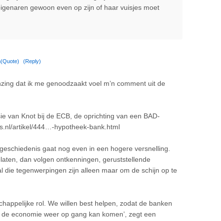
genaren gewoon even op zijn of haar vuisjes moet
m
(Quote)
(Reply)
bunzing dat ik me genoodzaakt voel m’n comment uit de
sie van Knot bij de ECB, de oprichting van een BAD-
.nl/artikel/444…-hypotheek-bank.html
 geschiedenis gaat nog even in een hogere versnelling.
laten, dan volgen ontkenningen, geruststellende
al die tegenwerpingen zijn alleen maar om de schijn op te
chappelijke rol. We willen best helpen, zodat de banken
n de economie weer op gang kan komen’, zegt een