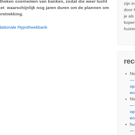
otheken overnemen van banken, zodat die weer lucht
zijn i
het waarschijnlijk nog jaren duren om de plannen om
door
erstrekking.
je al
kopen
 Nationale Hypotheekbank
huize
re
Ni
— 
op
ec
Ni
— 
op
ec
hu
— 