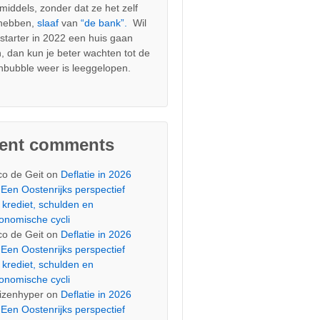
nmiddels, zonder dat ze het zelf
 hebben,
slaaf
van
“de bank”.
Wil
s starter in 2022 een huis gaan
, dan kun je beter wachten tot de
nbubble weer is leeggelopen.
cent comments
co de Geit
on
Deflatie in 2026
Een Oostenrijks perspectief
 krediet, schulden en
onomische cycli
co de Geit
on
Deflatie in 2026
Een Oostenrijks perspectief
 krediet, schulden en
onomische cycli
izenhyper
on
Deflatie in 2026
Een Oostenrijks perspectief