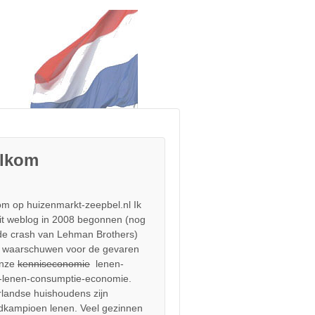
lkom
m op huizenmarkt-zeepbel.nl Ik
it weblog in 2008 begonnen (nog
de crash van Lehman Brothers)
 waarschuwen voor de gevaren
onze
kenniseconomie
lenen-
-lenen-consumptie-economie.
landse huishoudens zijn
dkampioen lenen. Veel gezinnen