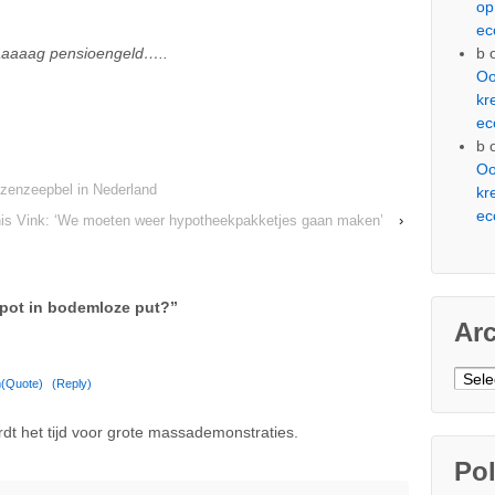
op
ec
aaaag pensioengeld…..
b
Oo
kr
ec
b
Oo
zenzeepbel in Nederland
kr
ec
nis Vink: ‘We moeten weer hypotheekpakketjes gaan maken’
›
pot in bodemloze put?
”
Ar
Arch
m
(Quote)
(Reply)
rdt het tijd voor grote massademonstraties.
Pol