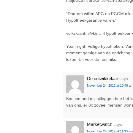
mejudice.nl/artike…e-van-spaarte
“Daarom willen APG en PGGM alleen
Hypotheekgarantie vallen.”
volkskrant.nl/vk/n…-Hypotheekban
Yeah right. Veilige hypotheken. Vand
moment getuige van de oprichting
lozen. En voor de rest niks.
De ontwikkelaar
says:
November 24, 2012 at 10:49 a
Kan iemand mij uitleggen hoe het k
van ons, er 8x zoveel mensen wonen
Marketwatch
says:
November 24, 2012 at 11:30 am