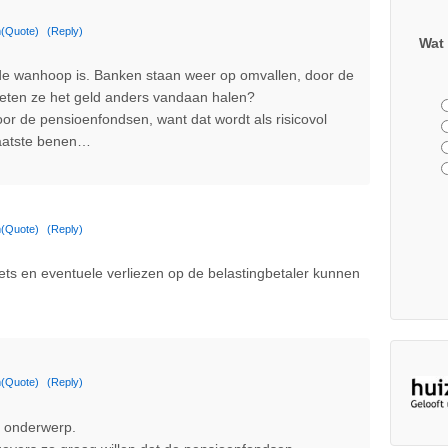
m
(Quote)
(Reply)
Wat 
de wanhoop is. Banken staan weer op omvallen, door de
eten ze het geld anders vandaan halen?
or de pensioenfondsen, want dat wordt als risicovol
laatste benen…
m
(Quote)
(Reply)
 iets en eventuele verliezen op de belastingbetaler kunnen
m
(Quote)
(Reply)
t onderwerp.