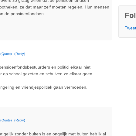
kgevers zo graag willen dat de pensioenfondsen
potheken, ze dat maar zelf moeten regelen. Hun mensen
 van de pensioenfondsen.
Fol
Tweet
m
(Quote)
(Reply)
ensioenfondsbestuurders en politici elkaar niet
aar op school gezeten en schuiven ze elkaar geen
engeling en vriendjespolitiek gaan vermoeden.
m
(Quote)
(Reply)
gelijk zonder bulten is en ongelijk met bulten heb ik al