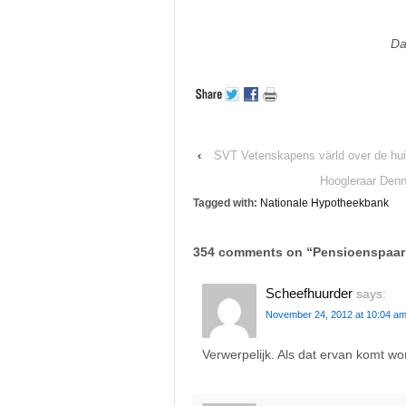
Da
‹
SVT Vetenskapens värld over de hui
Hoogleraar Den
Tagged with:
Nationale Hypotheekbank
354 comments on “
Pensioenspaar
Scheefhuurder
says:
November 24, 2012 at 10:04 a
Verwerpelijk. Als dat ervan komt wo