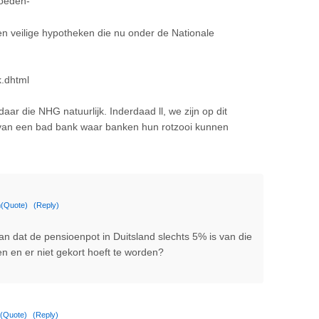
goeden-
 veilige hypotheken die nu onder de Nationale
k.dhtml
aar die NHG natuurlijk. Inderdaad ll, we zijn op dit
 van een bad bank waar banken hun rotzooi kunnen
m
(Quote)
(Reply)
an dat de pensioenpot in Duitsland slechts 5% is van die
 en er niet gekort hoeft te worden?
(Quote)
(Reply)