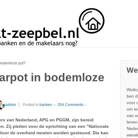
bodemloze put?
We
arpot in bodemloze
Welko
ben d
voor 
admin
Posted in
banken
—
354 Comments ↓
om te
van 
rs van Nederland, APG en PGGM, zijn bereid
lenen
n. Zij pleiten voor de oprichting van een “Nationale
Neder
door de overheid moeten worden gesteund. Die kan
werel