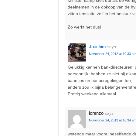
Minister kamp stelt dat als de wer
deelnemen in de opkoop van de hy
zitten tenslotte zelf in het bestuur
Zo werkt het dus!
Joachim
says:
November 24, 2012 at 10:33 a
Gelukkig kennen bankdirecteuren, p
persoonlijk, hebben ze niet bij elk
baantjes en bonusregelingen toe,
anders zou ik bijna belangenverstr
Prettig weekend allemaal.
lorenzo
says:
November 24, 2012 at 10:34 a
wetende maar vooral beseffende dat 