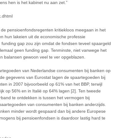
ns hen is het kabinet nu aan zet.”
k.dhtml
de pensioenfondsregenten kritiekloos meegaan in het
 hun lakeien uit de economische professie
funding gap zou zijn omdat de fondsen teveel spaargeld
elemaal geen funding gap. Tenminste, niet vanwege het
n balansen gewoon veel te ver opgeblazen.
spaartegoeden van Nederlandse consumenten bij banken op
 de gegevens van Eurostat lagen de spaartegoeden bij
n in 2007 bijvoorbeeld op 61% van het BBP, terwijl
ijk op 56% en in Italië op 64% lagen [2]. Ten tweede
erband te ontdekken is tussen het vermogen bij
paartegoeden van consumenten bij banken anderzijds.
banken minder wordt gespaard dan bij andere Europese
mogens bij pensioenfondsen is daardoor lastig hard te