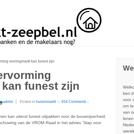
rming woningmarkt kan funest zijn
We
ervorming
kan funest zijn
Welko
ben d
voor 
admin
Posted in
huizenmarkt
—
454 Comments ↓
om te
van 
en kan uiterst funest uitpakken voor de bouwnijverheid.
lenen
arschuwing van de VROM-Raad in het advies ‘Stap voor
Neder
werel