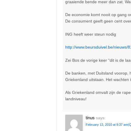
graaiende bende meer dan zat. Wan
De economie komt nooit op gang omd
De consument geeft geen cent over
ING heeft weer steun nodig
http://www.beursduivel.be/nieuws/
Zei Bos de vorige keer “dit is de l
De banken, met Duitsland voorop, 
Griekenland uitstaan. Het wachten i
Als Griekenland omvalt zijn de rape
landniveau!
tinus
says:
February 13, 2010 at 9:37 am
(Q