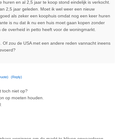
 huren en al 2,5 jaar te koop stond eindelijk is verkocht.
van 2,5 jaar geleden. Moet ik wel weer een nieuw
 goed als zeker een koophuis omdat nog een keer huren
ritante is nu dat ik nu een huis moet gaan kopen zonder
n de overheid in petto heeft voor de woningmarkt.
p. Of zou de USA met een andere reden vannacht ineens
gevoerd?
uote)
(Reply)
t toch niet op?
on op moeten houden.
l:
bare woningen om de markt te blijven opwaarderen,