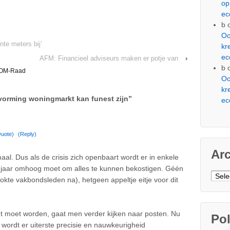
op
ec
b
Oo
te meters bij’
kr
ec
AFM: Financieel adviseurs maken er potje van
›
b
OM-Raad
Oo
kr
vorming woningmarkt kan funest zijn
”
ec
uote)
(Reply)
Ar
al. Dus als de crisis zich openbaart wordt er in enkele
2 jaar omhoog moet om alles te kunnen bekostigen. Géén
Arch
tokte vakbondsleden na), hetgeen appeltje eitje voor dit
igt moet worden, gaat men verder kijken naar posten. Nu
Pol
 wordt er uiterste precisie en nauwkeurigheid