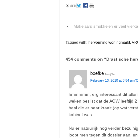
‹
‘Makelaars smokkelen er veel vierkan
Tagged with:
hervorming woningmarkt
,
VR
454 comments on “
Drastische her
boefke
says:
February 13, 2010 at 8:54 am
(Q
hmmmmm, erg interessant dit allema
weken beslist dat de AOW leeftijd 
haai die er naar kraait (op wat vers
kabinet was.
Nu er natuurlijk nog verder bezuin
loopt men tegen dit dossier aan, en