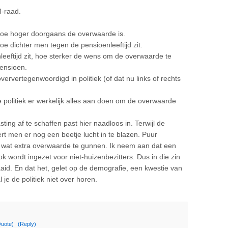
-raad.
 hoe hoger doorgaans de overwaarde is.
oe dichter men tegen de pensioenleeftijd zit.
eeftijd zit, hoe sterker de wens om de overwaarde te
ensioen.
ervertegenwoordigd in politiek (of dat nu links of rechts
 politiek er werkelijk alles aan doen om de overwaarde
ing af te schaffen past hier naadloos in. Terwijl de
rt men er nog een beetje lucht in te blazen. Puur
 wat extra overwaarde te gunnen. Ik neem aan dat een
k wordt ingezet voor niet-huizenbezitters. Dus in die zin
aid. En dat het, gelet op de demografie, een kwestie van
al je de politiek niet over horen.
uote)
(Reply)