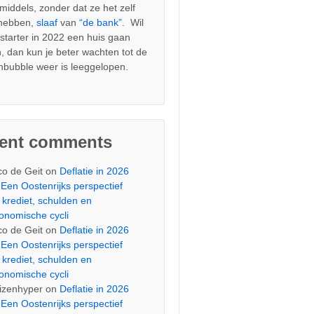
nmiddels, zonder dat ze het zelf
 hebben,
slaaf
van
“de bank”.
Wil
s starter in 2022 een huis gaan
, dan kun je beter wachten tot de
nbubble weer is leeggelopen.
cent comments
co de Geit
on
Deflatie in 2026
Een Oostenrijks perspectief
 krediet, schulden en
onomische cycli
co de Geit
on
Deflatie in 2026
Een Oostenrijks perspectief
 krediet, schulden en
onomische cycli
izenhyper
on
Deflatie in 2026
Een Oostenrijks perspectief