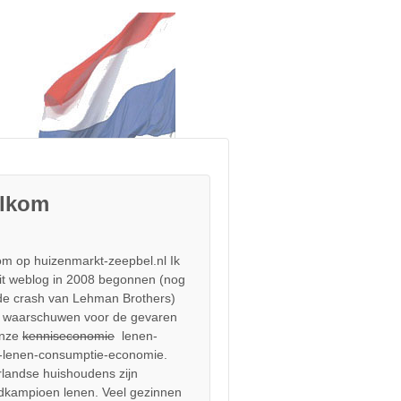
lkom
m op huizenmarkt-zeepbel.nl Ik
it weblog in 2008 begonnen (nog
de crash van Lehman Brothers)
 waarschuwen voor de gevaren
onze
kenniseconomie
lenen-
-lenen-consumptie-economie.
landse huishoudens zijn
dkampioen lenen. Veel gezinnen