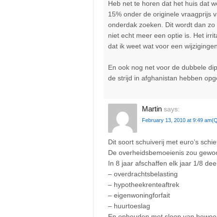
Heb net te horen dat het huis dat we
15% onder de originele vraagprijs 
onderdak zoeken. Dit wordt dan zo
niet echt meer een optie is. Het ir
dat ik weet wat voor een wijziginge
En ook nog net voor de dubbele di
de strijd in afghanistan hebben op
Martin
says:
February 13, 2010 at 9:49 am
(Q
Dit soort schuiverij met euro’s schie
De overheidsbemoeienis zou gewo
In 8 jaar afschaffen elk jaar 1/8 dee
– overdrachtsbelasting
– hypotheekrenteaftrek
– eigenwoningforfait
– huurtoeslag
En ophouden met sloop van bewoon