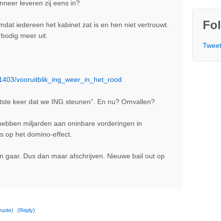
neer leveren zij eens in?
Fol
at iedereen het kabinet zat is en hen niet vertrouwt.
bodig meer uit.
Tweet
81403/vooruitblik_ing_weer_in_het_rood
aatste keer dat we ING steunen”. En nu? Omvallen?
hebben miljarden aan oninbare vorderingen in
s op het domino-effect.
n gaar. Dus dan maar afschrijven. Nieuwe bail out op
uote)
(Reply)