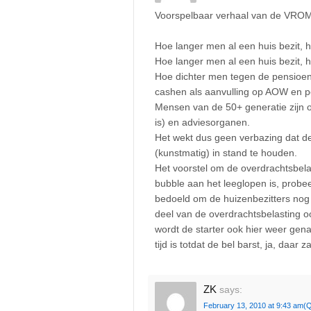
Voorspelbaar verhaal van de VROM
Hoe langer men al een huis bezit,
Hoe langer men al een huis bezit, h
Hoe dichter men tegen de pensioenl
cashen als aanvulling op AOW en p
Mensen van de 50+ generatie zijn ov
is) en adviesorganen.
Het wekt dus geen verbazing dat de
(kunstmatig) in stand te houden.
Het voorstel om de overdrachtsbelast
bubble aan het leeglopen is, probee
bedoeld om de huizenbezitters nog
deel van de overdrachtsbelasting oo
wordt de starter ook hier weer gena
tijd is totdat de bel barst, ja, daar z
ZK
says:
February 13, 2010 at 9:43 am
(Q