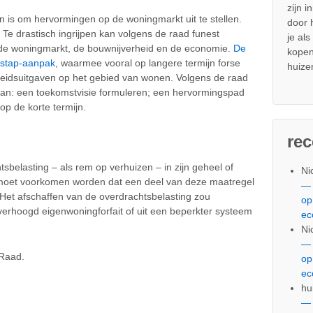
zijn i
en is om hervormingen op de woningmarkt uit te stellen.
door
 Te drastisch ingrijpen kan volgens de raad funest
je al
 de woningmarkt, de bouwnijverheid en de economie.
De
kopen
-stap-aanpak
, waarmee vooral op langere termijn forse
huize
rheidsuitgaven op het gebied van wonen. Volgens de raad
gaan: een toekomstvisie formuleren; een hervormingspad
 de korte termijn.
re
sbelasting – als rem op verhuizen – in zijn geheel of
Ni
l moet voorkomen worden dat een deel van deze maatregel
— 
. Het afschaffen van de overdrachtsbelasting zou
op
verhoogd eigenwoningforfait of uit een beperkter systeem
ec
Ni
— 
Raad.
op
ec
hu
— 