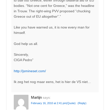
to bail out Greece, either through bilateral aid or EU
bodies. “Not one cent for Greece,” was the headline
in Trouw. The right-wing PVV proposed “chucking
Greece out of EU altogether”.”
Like you have warned us, it is now every man for
himself.
God help us all.
Sincerely,
CIGA Pedro”
http://jsmineset.com/
Ik zeg het nog maar eens, het is hier de VS niet…
Martijn
says:
February 16, 2010 at 2:41 pm
(Quote)
(Reply)