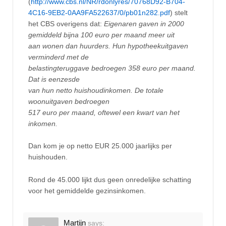
(
http://www.cbs.nl/NR/rdonlyres/70768D92-B704-
4C16-9EB2-0AA9FA522637/0/pb01n282.pdf
) stelt
het CBS overigens dat:
Eigenaren gaven in 2000
gemiddeld bijna 100 euro per maand meer uit
aan wonen dan huurders. Hun hypotheekuitgaven
verminderd met de
belastingteruggave bedroegen 358 euro per maand.
Dat is eenzesde
van hun netto huishoudinkomen. De totale
woonuitgaven bedroegen
517 euro per maand, oftewel een kwart van het
inkomen.
Dan kom je op netto EUR 25.000 jaarlijks per
huishouden.
Rond de 45.000 lijkt dus geen onredelijke schatting
voor het gemiddelde gezinsinkomen.
Martijn
says: