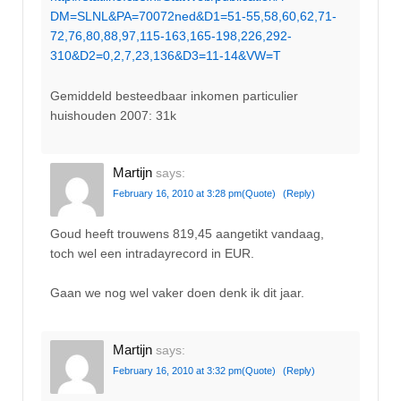
DM=SLNL&PA=70072ned&D1=51-55,58,60,62,71-
72,76,80,88,97,115-163,165-198,226,292-
310&D2=0,2,7,23,136&D3=11-14&VW=T
Gemiddeld besteedbaar inkomen particulier
huishouden 2007: 31k
Martijn
says:
February 16, 2010 at 3:28 pm
(Quote)
(Reply)
Goud heeft trouwens 819,45 aangetikt vandaag,
toch wel een intradayrecord in EUR.
Gaan we nog wel vaker doen denk ik dit jaar.
Martijn
says:
February 16, 2010 at 3:32 pm
(Quote)
(Reply)