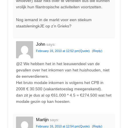
whoever) daar niks over te vertellen dus die kunnen
vrolijk hun filantropische activiteiten voortzetten.
Nog iemand in de markt voor een stiekum
staatsleningkJE op z’n Grieks?
John
says:
February 16, 2010 at 12:52 pm
(Quote)
(Reply)
@2 We hebben het in het leeuwendeel van de
gevallen over het inkomen van het huishouden, niet
de eenverdieners.
Het bruto modale inkomen is volgens het CPB in
2008 € 30.500 (vakantietoeslag meegerekend).
dan zit je dus al op €61.000 * 4.5 = €274.500 wat het
modale gezin op kan hoesten.
Martijn
says:
February 16, 2010 at 12:54 pm
(Quote)
(Reply)