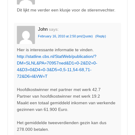
Dit lijkt me verder een klusje voor de stierenvechter.
John
says:
February 16, 2010 at 2:50 pm
(Quote)
(Reply)
Hier is interessante informatie te vinden.
http://statline.cbs.nl/StatWeb/publication/?
DM=SLNL&PA=70957ned&D1=0-2&D2=0-
4&D3=0&D4=0-3&D5=0,5-11,54-68,71-
72&D6=l&VW=T
Hoofdkostwinner met partner met werk 42.7
Partner van hoofdkostwinner met werk 19.2
Maakt een totaal gemiddeld inkomen van werkende
gezinnen van 61.900 Euro.
Het gemiddelde tweeverdienden gezin kan dus
278.000 betalen.