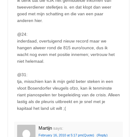
ik denk dat die 43K het gemiddelde inkomen van
tweeverdiener stelletjes is. en dat klopt dan weer
goed met mijn schatting en die van een paar
anderen hier.
@24:
inderdaad, overtuigend nieuw record maar we
hangen alweer rond de 815 euro/ounce, dus ik
wacht nog even met positie innemen; vertrouw het
niet helemaal.
@31:
tja, misschien kan ik mijn geld beter steken in een
vloot Bosendorfer vleugels ofzo, kan ik tenminste
riant pianospelen ter begeleiding van de crisis. Alleen
lastig als de pleuris uitbreekt en je snel met je
kapitaal het land uit wilt ;(
Martijn
says:
February 16, 2010 at 5:17 pm
(Quote)
(Reply)