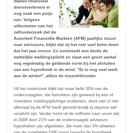
maken financieel
dienstverleners er
nog vaak een potje
van. Volgens
uitkomsten van het
zelfonderzoek dat de
Autoriteit Financiële Markten (AFM) jaarlijks stuurt
naar adviseurs, blijkt dat zij het niet veel beter doen
dat het jaar ervoor. Zo overtreedt een derde de
wettelijke meldingsplicht en slaat een groot aantal
nog regelmatig de geldende norm bij het afsluiten
van een hypotheek in de wind. “Er is nog veel werk
aan de winkel”, aldus de toezichthouder.
Uit het onderzoek blijkt dat maar liefst 35% van de
ondervraagden, die betrokken zijn geweest bij één of
meerdere meldingsplichtige incidenten, deze niet of niet
allemaal bij de AFM heeft gemeld terwijl zij daartoe wel
verplicht zijn. Verder komt uit de zelftoets naar voren dat
in 2008 door 21% van de ondervraagde adviseurs
hypotheken zijn afgesloten, die meer dan 5% afweken
van de zogeheten GHF-norm (waarbij de hypotheek