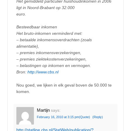
Het gemiddeld particulier huishoudinkomen in 2006
ligt in Noord-Brabant op 32.000
euro.
Besteedbaar inkomen
Het bruto-inkomen verminderd met:
– betaalde inkomensoverdrachten (zoals
alimentatie),
– premies inkomensverzekeringen,
– premies ziektekostenverzekeringen,
– belastingen op inkomen en vermogen.
Bron:
http://www.cbs.nl
Nou goed, we lijken in elk geval boven de 50.000 te
komen.
Martijn
says:
February 16, 2010 at 3:15 pm
(Quote)
(Reply)
http://statline.cbs.nl/StatWeb/publication/?