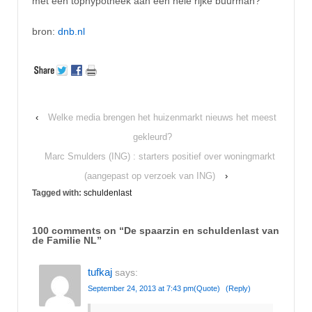
met een tophypotheek aan een hele rijke buurman?
bron:
dnb.nl
‹
Welke media brengen het huizenmarkt nieuws het meest
gekleurd?
Marc Smulders (ING) : starters positief over woningmarkt
(aangepast op verzoek van ING)
›
Tagged with:
schuldenlast
100 comments on “
De spaarzin en schuldenlast van
de Familie NL
”
tufkaj
says:
September 24, 2013 at 7:43 pm
(Quote)
(Reply)