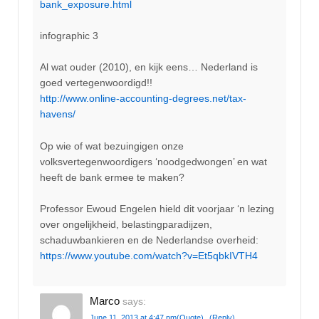
bank_exposure.html
infographic 3
Al wat ouder (2010), en kijk eens… Nederland is
goed vertegenwoordigd!!
http://www.online-accounting-degrees.net/tax-
havens/
Op wie of wat bezuingigen onze
volksvertegenwoordigers ‘noodgedwongen’ en wat
heeft de bank ermee te maken?
Professor Ewoud Engelen hield dit voorjaar ‘n lezing
over ongelijkheid, belastingparadijzen,
schaduwbankieren en de Nederlandse overheid:
https://www.youtube.com/watch?v=Et5qbkIVTH4
Marco
says:
June 11, 2013 at 4:47 pm
(Quote)
(Reply)