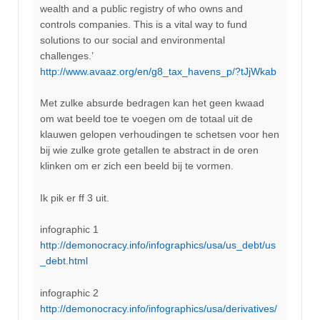
wealth and a public registry of who owns and
controls companies. This is a vital way to fund
solutions to our social and environmental
challenges.’
http://www.avaaz.org/en/g8_tax_havens_p/?tJjWkab
Met zulke absurde bedragen kan het geen kwaad
om wat beeld toe te voegen om de totaal uit de
klauwen gelopen verhoudingen te schetsen voor hen
bij wie zulke grote getallen te abstract in de oren
klinken om er zich een beeld bij te vormen.
Ik pik er ff 3 uit.
infographic 1
http://demonocracy.info/infographics/usa/us_debt/us
_debt.html
infographic 2
http://demonocracy.info/infographics/usa/derivatives/