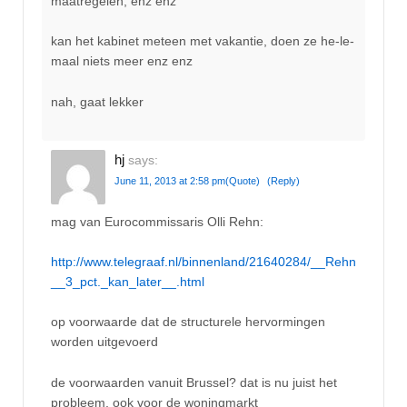
maatregelen, enz enz
kan het kabinet meteen met vakantie, doen ze he-le-
maal niets meer enz enz
nah, gaat lekker
hj
says:
June 11, 2013 at 2:58 pm
(Quote)
(Reply)
mag van Eurocommissaris Olli Rehn:
http://www.telegraaf.nl/binnenland/21640284/__Rehn
__3_pct._kan_later__.html
op voorwaarde dat de structurele hervormingen
worden uitgevoerd
de voorwaarden vanuit Brussel? dat is nu juist het
probleem, ook voor de woningmarkt