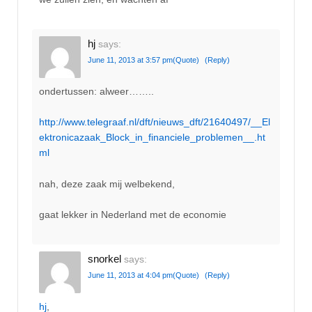
hj
says:
June 11, 2013 at 3:57 pm
(Quote)
(Reply)
ondertussen: alweer……..
http://www.telegraaf.nl/dft/nieuws_dft/21640497/__El
ektronicazaak_Block_in_financiele_problemen__.ht
ml
nah, deze zaak mij welbekend,
gaat lekker in Nederland met de economie
snorkel
says:
June 11, 2013 at 4:04 pm
(Quote)
(Reply)
hj
,