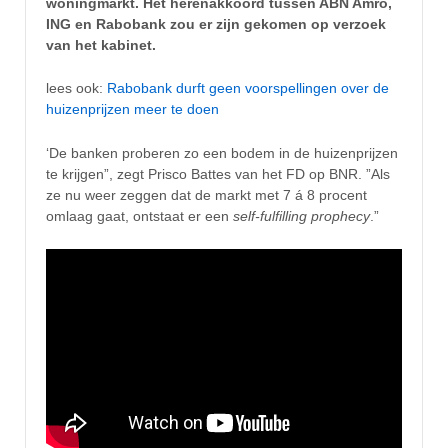
woningmarkt. Het herenakkoord tussen ABN Amro,
ING en Rabobank zou er zijn gekomen op verzoek
van het kabinet.
lees ook:
Rabobank durft geen voorspellingen over de
huizenprijzen meer te doen
‘De banken proberen zo een bodem in de huizenprijzen
te krijgen”, zegt Prisco Battes van het FD op BNR. ”Als
ze nu weer zeggen dat de markt met 7 á 8 procent
omlaag gaat, ontstaat er een
self-fulfilling prophecy
.”