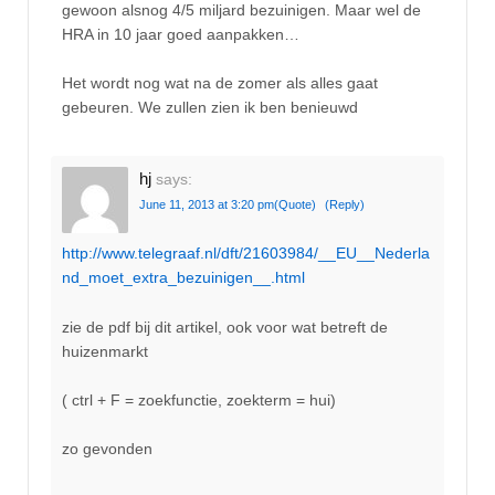
gewoon alsnog 4/5 miljard bezuinigen. Maar wel de
HRA in 10 jaar goed aanpakken…
Het wordt nog wat na de zomer als alles gaat
gebeuren. We zullen zien ik ben benieuwd
hj
says:
June 11, 2013 at 3:20 pm
(Quote)
(Reply)
http://www.telegraaf.nl/dft/21603984/__EU__Nederla
nd_moet_extra_bezuinigen__.html
zie de pdf bij dit artikel, ook voor wat betreft de
huizenmarkt
( ctrl + F = zoekfunctie, zoekterm = hui)
zo gevonden