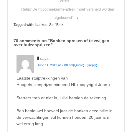
crisis
Rehn:”De hypotheekrente-aftrek moet versneld worden
afgebouwd”
›
Tagged with:
banken
,
Stef Blok
70 comments on “
Banken spreken af te zwijgen
over huizenprijzen
”
ll
says:
June 11, 2013 at 2:08 pm
(Quote)
(Reply)
Laatste stuiptrekkingen van
Hoogehuizenprijzenminnend NL ( copyright Juan )
Starters trap er niet in, jullie betalen de rekening……
Ben benieuwd hoeveel jaar de banken deze stilte in
de verwachtingen vol kunnen houden, 20 jaar is n.l.
wel errug lang …….