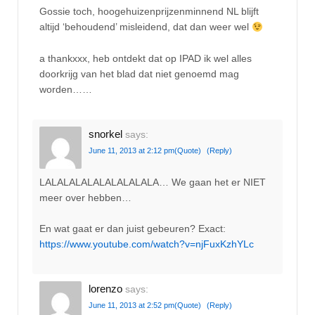
Gossie toch, hoogehuizenprijzenminnend NL blijft
altijd ‘behoudend’ misleidend, dat dan weer wel
a thankxxx, heb ontdekt dat op IPAD ik wel alles
doorkrijg van het blad dat niet genoemd mag
worden……
snorkel
says:
June 11, 2013 at 2:12 pm
(Quote)
(Reply)
LALALALALALALALALALA… We gaan het er NIET
meer over hebben…
En wat gaat er dan juist gebeuren? Exact:
https://www.youtube.com/watch?v=njFuxKzhYLc
lorenzo
says:
June 11, 2013 at 2:52 pm
(Quote)
(Reply)