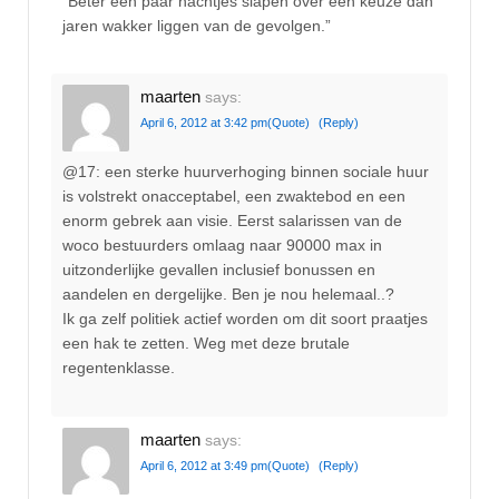
“Beter een paar nachtjes slapen over een keuze dan
jaren wakker liggen van de gevolgen.”
maarten
says:
April 6, 2012 at 3:42 pm
(Quote)
(Reply)
@17: een sterke huurverhoging binnen sociale huur
is volstrekt onacceptabel, een zwaktebod en een
enorm gebrek aan visie. Eerst salarissen van de
woco bestuurders omlaag naar 90000 max in
uitzonderlijke gevallen inclusief bonussen en
aandelen en dergelijke. Ben je nou helemaal..?
Ik ga zelf politiek actief worden om dit soort praatjes
een hak te zetten. Weg met deze brutale
regentenklasse.
maarten
says:
April 6, 2012 at 3:49 pm
(Quote)
(Reply)