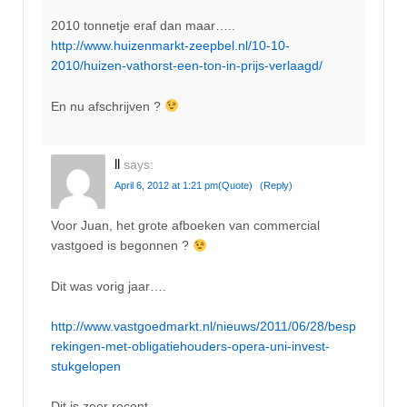
2010 tonnetje eraf dan maar…..
http://www.huizenmarkt-zeepbel.nl/10-10-
2010/huizen-vathorst-een-ton-in-prijs-verlaagd/
En nu afschrijven ?
ll
says:
April 6, 2012 at 1:21 pm
(Quote)
(Reply)
Voor Juan, het grote afboeken van commercial
vastgoed is begonnen ?
Dit was vorig jaar….
http://www.vastgoedmarkt.nl/nieuws/2011/06/28/besp
rekingen-met-obligatiehouders-opera-uni-invest-
stukgelopen
Dit is zeer recent ….