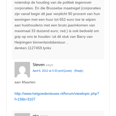
notendop de houding van de politiek tegenover
corporaties. En die Brusselse maatregel (corporaties
zijn vanaf begin dit jaar verplicht 90 procent van hun
woningen met een huur tot 652 euro toe te wijzen
aan huishoudens met een bruto jaarinkomen van
maximaal 33 duizend euro; red.) is ook bedoeld om
grip op ons te houden.’uit dit stuk van Barry van
Heijningen binnenlandsbestuur…
denken.1127459.lynkx
Steven
says:
April 6, 2012 at 4:33 pm
(Quote)
(Reply)
aan Maarten
http://www.hetgoedenieuws.nl/forum/viewtopic.php?
f=19&t=3107
nhz
says: