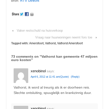
bron:
RTV Utrecht
‹
Vaker restschuld na huisverkoop
Vraag naar huurwoningen neemt fors toe
›
Tagged with:
Amersfoort
,
Vathorst
,
Vathorst Amersfoort
73 comments on “
Vathorst kan gemeente 47 miljoen
euro kosten
”
xenobinol
says:
April 6, 2012 at 11:41 am
(Quote)
(Reply)
Vathorst, ik word al treurig als ik er doorheen reis.
Slechte ontsluiting, spuuglelijk en krankzinnig duur.
xenobinol
says: