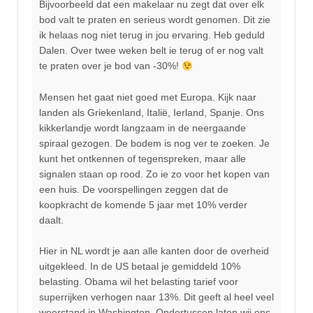
Bijvoorbeeld dat een makelaar nu zegt dat over elk
bod valt te praten en serieus wordt genomen. Dit zie
ik helaas nog niet terug in jou ervaring. Heb geduld
Dalen. Over twee weken belt ie terug of er nog valt
te praten over je bod van -30%!
Mensen het gaat niet goed met Europa. Kijk naar
landen als Griekenland, Italië, Ierland, Spanje. Ons
kikkerlandje wordt langzaam in de neergaande
spiraal gezogen. De bodem is nog ver te zoeken. Je
kunt het ontkennen of tegenspreken, maar alle
signalen staan op rood. Zo ie zo voor het kopen van
een huis. De voorspellingen zeggen dat de
koopkracht de komende 5 jaar met 10% verder
daalt.
Hier in NL wordt je aan alle kanten door de overheid
uitgekleed. In de US betaal je gemiddeld 10%
belasting. Obama wil het belasting tarief voor
superrijken verhogen naar 13%. Dit geeft al heel veel
weerstand in Washington. Ondertussen laten wij ons