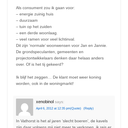
Als consument zou ik gaan voor:
– energie zuinig huis
– duurzaam
– tuin op het zuiden
– een derde woonlaag.
– veel ramen voor veel lichtinval.
Dit zijn ‘normale’ woonwensen voor Jan en Jannie.
De grondspeculanten, gemeenten en
projectontwikkelaars denken daar helaas anders
over. Of is het tij gekeerd?
Ik blijf het zeggen… De klant moet weer koning
worden, ook in de woningmarkt!
xenobinol
says:
April 6, 2012 at 12:35 pm
(Quote)
(Reply)
In Vathorst is het al jaren ‘slecht boeren’, de kavels
zijn daar volgens mij niet meer te verkopen, ik reis er