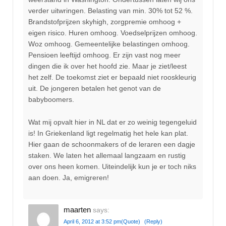
verder uitwringen. Belasting van min. 30% tot 52 %.
Brandstofprijzen skyhigh, zorgpremie omhoog +
eigen risico. Huren omhoog. Voedselprijzen omhoog.
Woz omhoog. Gemeentelijke belastingen omhoog.
Pensioen leeftijd omhoog. Er zijn vast nog meer
dingen die ik over het hoofd zie. Maar je ziet/leest
het zelf. De toekomst ziet er bepaald niet rooskleurig
uit. De jongeren betalen het genot van de
babyboomers.
Wat mij opvalt hier in NL dat er zo weinig tegengeluid
is! In Griekenland ligt regelmatig het hele kan plat.
Hier gaan de schoonmakers of de leraren een dagje
staken. We laten het allemaal langzaam en rustig
over ons heen komen. Uiteindelijk kun je er toch niks
aan doen. Ja, emigreren!
maarten
says:
April 6, 2012 at 3:52 pm
(Quote)
(Reply)