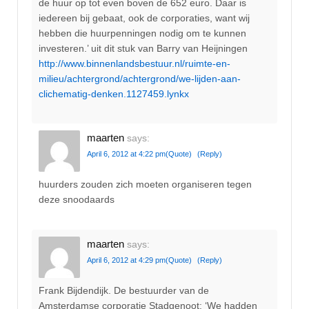
de huur op tot even boven de 652 euro. Daar is
iedereen bij gebaat, ook de corporaties, want wij
hebben die huurpenningen nodig om te kunnen
investeren.’ uit dit stuk van Barry van Heijningen
http://www.binnenlandsbestuur.nl/ruimte-en-
milieu/achtergrond/achtergrond/we-lijden-aan-
clichematig-denken.1127459.lynkx
maarten
says:
April 6, 2012 at 4:22 pm
(Quote)
(Reply)
huurders zouden zich moeten organiseren tegen
deze snoodaards
maarten
says:
April 6, 2012 at 4:29 pm
(Quote)
(Reply)
Frank Bijdendijk. De bestuurder van de
Amsterdamse corporatie Stadgenoot: ‘We hadden