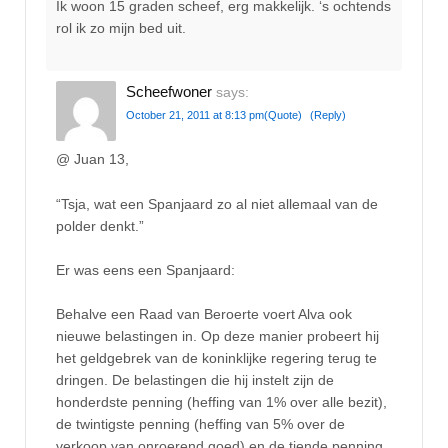
Ik woon 15 graden scheef, erg makkelijk. ‘s ochtends
rol ik zo mijn bed uit.
Scheefwoner
says:
October 21, 2011 at 8:13 pm
(Quote)
(Reply)
@ Juan 13,
“Tsja, wat een Spanjaard zo al niet allemaal van de
polder denkt.”
Er was eens een Spanjaard:
Behalve een Raad van Beroerte voert Alva ook
nieuwe belastingen in. Op deze manier probeert hij
het geldgebrek van de koninklijke regering terug te
dringen. De belastingen die hij instelt zijn de
honderdste penning (heffing van 1% over alle bezit),
de twintigste penning (heffing van 5% over de
verkoop van onroerend goed) en de tiende penning