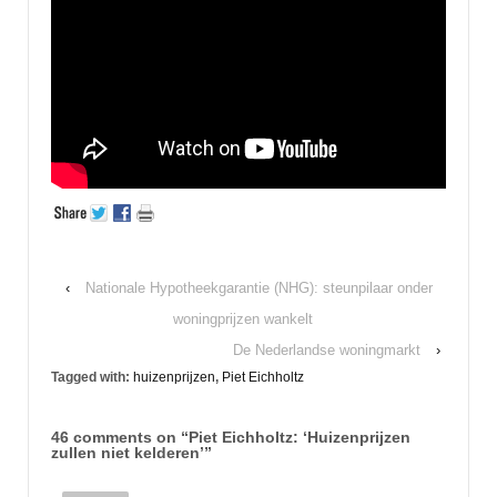
‹
Nationale Hypotheekgarantie (NHG): steunpilaar onder
woningprijzen wankelt
De Nederlandse woningmarkt
›
Tagged with:
huizenprijzen
,
Piet Eichholtz
46 comments on “
Piet Eichholtz: ‘Huizenprijzen
zullen niet kelderen’
”