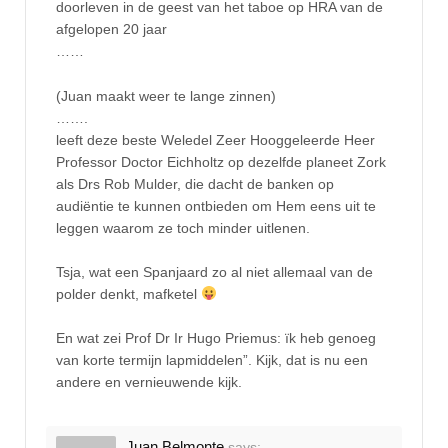
doorleven in de geest van het taboe op HRA van de
afgelopen 20 jaar
……
(Juan maakt weer te lange zinnen)
…….
leeft deze beste Weledel Zeer Hooggeleerde Heer
Professor Doctor Eichholtz op dezelfde planeet Zork
als Drs Rob Mulder, die dacht de banken op
audiëntie te kunnen ontbieden om Hem eens uit te
leggen waarom ze toch minder uitlenen.
Tsja, wat een Spanjaard zo al niet allemaal van de
polder denkt, mafketel
En wat zei Prof Dr Ir Hugo Priemus: ïk heb genoeg
van korte termijn lapmiddelen”. Kijk, dat is nu een
andere en vernieuwende kijk.
Juan Belmonte
says: