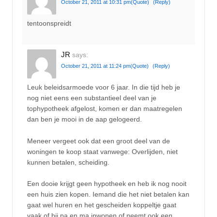
October 21, 2011 at 10:31 pm
(Quote)
(Reply)
tentoonspreidt
JR
says:
October 21, 2011 at 11:24 pm
(Quote)
(Reply)
Leuk beleidsarmoede voor 6 jaar. In die tijd heb je
nog niet eens een substantieel deel van je
tophypotheek afgelost, komen er dan maatregelen
dan ben je mooi in de aap gelogeerd.
Meneer vergeet ook dat een groot deel van de
woningen te koop staat vanwege: Overlijden, niet
kunnen betalen, scheiding.
Een dooie krijgt geen hypotheek en heb ik nog nooit
een huis zien kopen. Iemand die het niet betalen kan
gaat wel huren en het gescheiden koppeltje gaat
vaak of bij pa en ma inwonen of neemt ook een