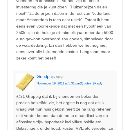
vrienden en kennissen. “Stenen zijn de beste
investering die je kunt doen” “Huizenprijzen dalen
nooit” “Ja de prijzen dalen in de rest van Nederland,
maar Amsterdam is toch echt uniek”. Totdat ik hem
eens even voorrekende dat met een hypotheek van
250k hij in de huidige situatie elk jaar meer dan 5000
euro gewoon overboord zou gooien, simpelweg door
de waardedaling. En dan hebben we het nog niet
eens over alle bijkomende kosten. Langzaam maar
zeker komt het besef!
Goudprijs
says:
November 19, 2011 at 3:31 pm
(Quote)
(Reply)
@21 Grappig dat ik bij vrienden en bekenden
precies hetzelfde zie, het ergste is nog dat als ik
vraag wat hun huis gekost heeft ze na lang rekenen
niet verder komen dan de netto maandlast van de -
aflossingsvrije- hypotheek incl villasubsidie etc.
Belastingen, onderhoud, kosten VVE etc vergeten ze