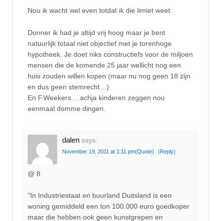
Nou ik wacht wel even totdat ik die limiet weet.
Donner ik had je altijd vrij hoog maar je bent
natuurlijk totaal niet objectief met je torenhoge
hypotheek. Je doet niks constructiefs voor de miljoen
mensen die de komende 25 jaar wellicht nog een
huis zouden willen kopen (maar nu nog geen 18 zijn
en dus geen stemrecht…)
En F.Weekers….achja kinderen zeggen nou
eenmaal domme dingen.
dalen
says:
November 19, 2011 at 1:11 pm
(Quote)
(Reply)
@ 8
“In Industriestaat en buurland Duitsland is een
woning gemiddeld een ton 100.000 euro goedkoper
maar die hebben ook geen kunstgrepen en