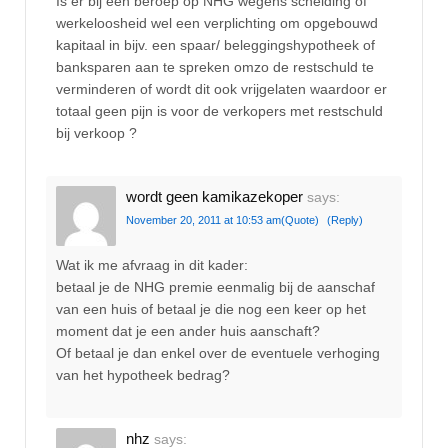
Is er bij een beroep op NHG wegens scheiding of
werkeloosheid wel een verplichting om opgebouwd
kapitaal in bijv. een spaar/ beleggingshypotheek of
banksparen aan te spreken omzo de restschuld te
verminderen of wordt dit ook vrijgelaten waardoor er
totaal geen pijn is voor de verkopers met restschuld
bij verkoop ?
wordt geen kamikazekoper
says:
November 20, 2011 at 10:53 am
(Quote)
(Reply)
Wat ik me afvraag in dit kader:
betaal je de NHG premie eenmalig bij de aanschaf
van een huis of betaal je die nog een keer op het
moment dat je een ander huis aanschaft?
Of betaal je dan enkel over de eventuele verhoging
van het hypotheek bedrag?
nhz
says: