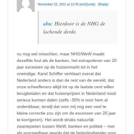
November 22, 2011 at 12:42 pm
(Quote)
(Reply)
abu
: Hierdoor is de NHG de
lachende derde.
nu nog wel misschien, maar NHG/WeW maakt
dezelfde fout als de banken, het extrapoleren van 20
jaar excessen op de huizenmarkt tot in het
oneindige. Karel Schiffer verklaart overal dat
Nederland anders is dan de rest van de wereld, dat
onze scheefleners altijd tot op de laatste cent willen
terugbetalen en dat huizenprijzen in Nederland nooit
serieus kunnen dalen (zelfs -30% is voor hem al
ondenkbaar, terwijl dat voor mij nog een veel te
kleine correctie zou zijn om de excessen van 20 jaar
te korrigeren). Het wordt straks natuurlijk
zwartepieten tussen WeW, banken en politiek – met
als voorspelbaar gevolg dat de belastingbetaler voor