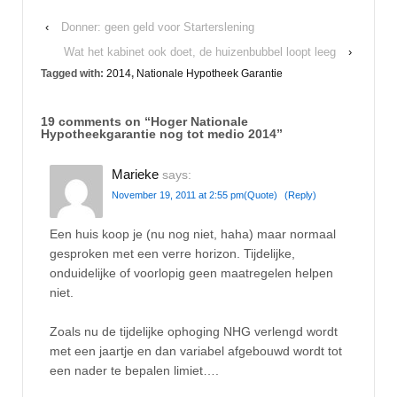
‹
Donner: geen geld voor Starterslening
Wat het kabinet ook doet, de huizenbubbel loopt leeg
›
Tagged with:
2014
,
Nationale Hypotheek Garantie
19 comments on “
Hoger Nationale
Hypotheekgarantie nog tot medio 2014
”
Marieke
says:
November 19, 2011 at 2:55 pm
(Quote)
(Reply)
Een huis koop je (nu nog niet, haha) maar normaal
gesproken met een verre horizon. Tijdelijke,
onduidelijke of voorlopig geen maatregelen helpen
niet.
Zoals nu de tijdelijke ophoging NHG verlengd wordt
met een jaartje en dan variabel afgebouwd wordt tot
een nader te bepalen limiet….