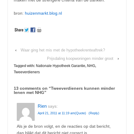
maken met de strengere criteria van de banken.
bron:
huizenmarkt.blog.nl
‹
Waar ging het mis met de hypotheekrenteaftrek?
Prijsdaling koopwoningen minder groot
›
Tagged with:
Nationale Hypotheek Garantie
,
NHG
,
Tweeverdieners
13 comments on “
Tweeverdieners kunnen minder
lenen met NHG
”
Rien
says:
April 21, 2011 at 11:19 am
(Quote)
(Reply)
Als je de bron volgt, en de reacties op dat bericht,
dan blijkt dat dit bericht niet correct is.