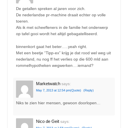
De getallen spreken al jaren voor zich.
De nederlandse pr-machine draait echter op volle
toeren.
Als ik met scheefleners in de familie het onderwerp
op tafel gooi wordt het altijd gebagatelliseerd.
binnenkort gaat het beter…..yeah right.
Met een beetje “Tipp-ex” krijg je dat rood wel weg uit
nederland, nu nog ff het verlies op die 600 mld aan
rommelhypotheken wegwerken….iemand?
Marketwatch
says:
May 7, 2013 at 12:54 pm
(Quote)
(Reply)
Niks te zien hier mensen, gewoon doorlopen…
Nico de Geit
says:
May 7, 2013 at 1:58 pm
(Quote)
(Reply)