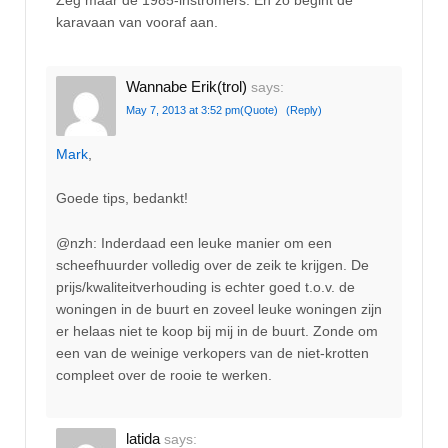
Zeg maar de 1985-instromers. En zo begint de
karavaan van vooraf aan.
Wannabe Erik(trol)
says:
May 7, 2013 at 3:52 pm
(Quote)
(Reply)
Mark
,
Goede tips, bedankt!
@nzh: Inderdaad een leuke manier om een
scheefhuurder volledig over de zeik te krijgen. De
prijs/kwaliteitverhouding is echter goed t.o.v. de
woningen in de buurt en zoveel leuke woningen zijn
er helaas niet te koop bij mij in de buurt. Zonde om
een van de weinige verkopers van de niet-krotten
compleet over de rooie te werken.
latida
says: