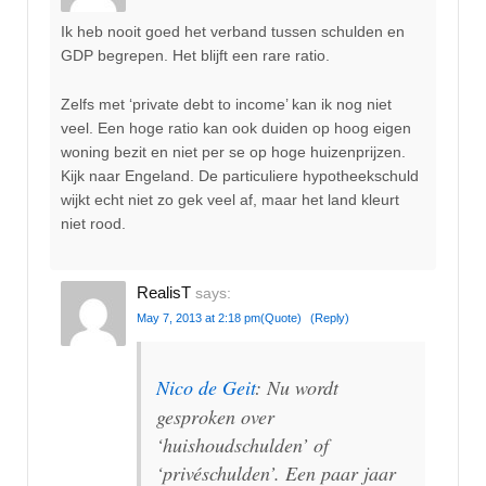
Ik heb nooit goed het verband tussen schulden en
GDP begrepen. Het blijft een rare ratio.
Zelfs met ‘private debt to income’ kan ik nog niet
veel. Een hoge ratio kan ook duiden op hoog eigen
woning bezit en niet per se op hoge huizenprijzen.
Kijk naar Engeland. De particuliere hypotheekschuld
wijkt echt niet zo gek veel af, maar het land kleurt
niet rood.
RealisT
says:
May 7, 2013 at 2:18 pm
(Quote)
(Reply)
Nico de Geit
: Nu wordt
gesproken over
‘huishoudschulden’ of
‘privéschulden’. Een paar jaar