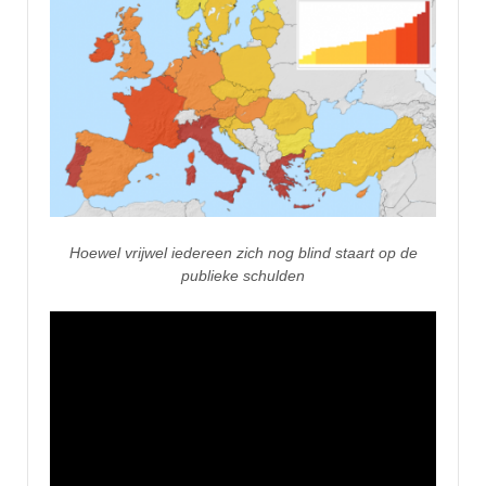
Hoewel vrijwel iedereen zich nog blind staart op de
publieke schulden