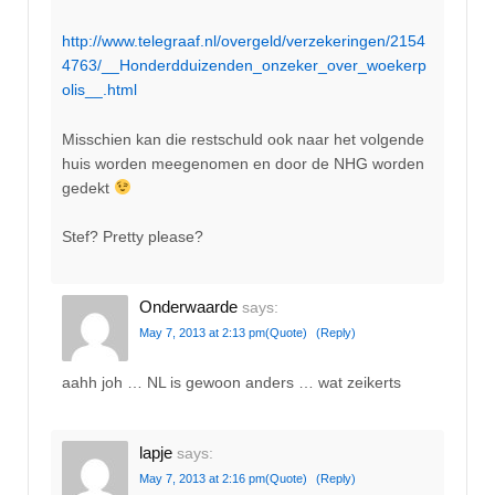
http://www.telegraaf.nl/overgeld/verzekeringen/2154
4763/__Honderdduizenden_onzeker_over_woekerp
olis__.html
Misschien kan die restschuld ook naar het volgende
huis worden meegenomen en door de NHG worden
gedekt
Stef? Pretty please?
Onderwaarde
says:
May 7, 2013 at 2:13 pm
(Quote)
(Reply)
aahh joh … NL is gewoon anders … wat zeikerts
lapje
says:
May 7, 2013 at 2:16 pm
(Quote)
(Reply)