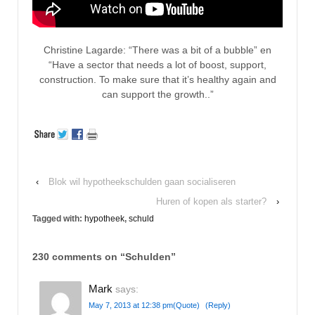
Christine Lagarde: “There was a bit of a bubble” en
“Have a sector that needs a lot of boost, support,
construction. To make sure that it’s healthy again and
can support the growth..”
‹
Blok wil hypotheekschulden gaan socialiseren
Huren of kopen als starter?
›
Tagged with:
hypotheek
,
schuld
230 comments on “
Schulden
”
Mark
says:
May 7, 2013 at 12:38 pm
(Quote)
(Reply)