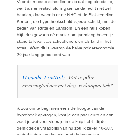
Voor de meeste scheefleners is dat nog steeds zo,
want als er restschuld is gaan ze dat écht niet zelf
betalen, daarvoor is er de NHG of de Blok-regeling.
Kortom, die hypotheekschuld is
jouw
schuld, met de
zegen van Rutte en Samsom. En een huis kopen
blijft dus gewoon dé manier om jarenlang boven je
stand te leven, als scheefleners en als land in het
totaal. Want dit is waarop de halve poldereconomie
20 jaar lang gebaseerd was.
Wannabe Erik(trol)
: Wat is jullie
ervaring/advies met deze verkooptactiek?
ik zou om te beginnen eens de hoogte van de
hypotheek opvragen, kost je een paar euro en dan
weet je wat voor vlees je in de kuip hebt. Bij de
gemiddelde vraagprijs van nu zou ik zeker 40-50%
onderbieden, en dan niet met de bedoeling