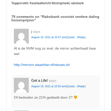
Tagged with:
Kwartaalbericht Woningmarkt
,
rabobank
79 comments on “
Rabobank voorziet verdere daling
huizenprijzen
”
j
says:
August 19, 2011 at 10:47 am
(Quote)
(Reply)
Al is de NVM nog zo snel, de mirror achterhaalt haar
wel:
http://mirrors.staanhier.nl/nieuws.txt
Get a Life!
says:
August 19, 2011 at 10:52 am
(Quote)
(Reply)
Of bedoelen ze 21% gedeeld door 2?