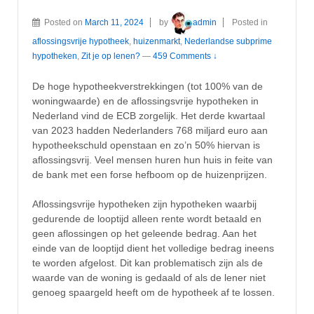
Posted on
March 11, 2024
by
admin
Posted in
aflossingsvrije hypotheek
,
huizenmarkt
,
Nederlandse subprime
hypotheken
,
Zit je op lenen?
—
459 Comments ↓
De hoge hypotheekverstrekkingen (tot 100% van de
woningwaarde) en de aflossingsvrije hypotheken in
Nederland vind de ECB zorgelijk. Het derde kwartaal
van 2023 hadden Nederlanders 768 miljard euro aan
hypotheekschuld openstaan en zo’n 50% hiervan is
aflossingsvrij. Veel mensen huren hun huis in feite van
de bank met een forse hefboom op de huizenprijzen.
Aflossingsvrije hypotheken zijn hypotheken waarbij
gedurende de looptijd alleen rente wordt betaald en
geen aflossingen op het geleende bedrag. Aan het
einde van de looptijd dient het volledige bedrag ineens
te worden afgelost. Dit kan problematisch zijn als de
waarde van de woning is gedaald of als de lener niet
genoeg spaargeld heeft om de hypotheek af te lossen.