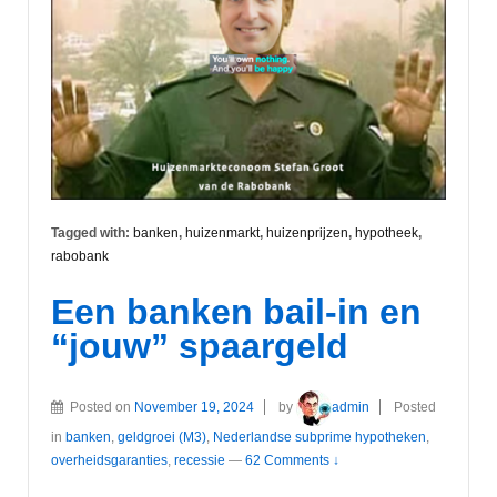
Tagged with:
banken
,
huizenmarkt
,
huizenprijzen
,
hypotheek
,
rabobank
Een banken bail-in en
“jouw” spaargeld
Posted on
November 19, 2024
by
admin
Posted
in
banken
,
geldgroei (M3)
,
Nederlandse subprime hypotheken
,
overheidsgaranties
,
recessie
—
62 Comments ↓