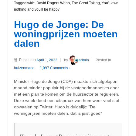
Tagged with:
David Rogers Webb
,
The Great Taking
,
You'll own
nothing and you'll be happy
Hugo de Jonge: De
woningprijzen moeten
dalen
Posted on
April 1, 2023
by
admin
Posted in
huizenmarkt
—
1,097 Comments ↓
Minister Hugo de Jonge (CDA) maakte zich afgelopen
maand minder populair bij de vastgoedmannetjes door
met een plan te komen om de huursector te reguleren.
Deze week deed een uitspraak van hem weer veel stof
opwaaien op Twitter. Hugo is duidelijk: “De
woningprijzen moeten dalen, dat is juist goed”
Hugo de Jonge: "De woningprijzen moeten