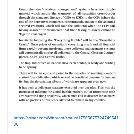
https://twitter.com/Wftproof/status/17565675724749541
98