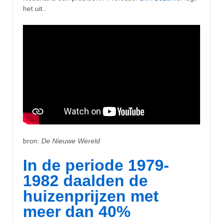
het uit..
bron:
De Nieuwe Wereld
In de periode 1979-
1982 daalden de
huizenprijzen met
meer dan 40%