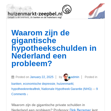
Waarom zijn de
gigantische
hypotheekschulden in
Nederland een
probleem?
Posted on
January 22, 2025
by
admin
Posted in
banken
,
economische depressie
,
huizenmarkt
,
hypotheekrenteaftrek
,
Nationale Hypotheek Garantie (NHG)
—
9
Comments ↓
Waarom zijn de gigantische private schulden in
Nederland een probleem? Professor
Dirk Bezemer
legt