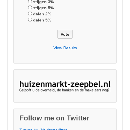
stijgen 3%
stijgen 5%
dalen 2%
dalen 5%
View Results
Follow me on Twitter
Tweets by @huizenprijzen