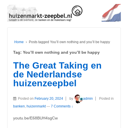
Home
›
Posts tagged You’ll own nothing and you’ll be happy
Tag:
You’ll own nothing and you’ll be happy
The Great Taking en
de Nederlandse
huizenzeepbel
Posted on
February 20, 2024
by
admin
Posted in
banken
,
huizenmarkt
—
7 Comments ↓
youtu.be/E68BUH4sgCw