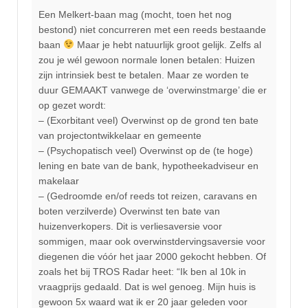
Een Melkert-baan mag (mocht, toen het nog
bestond) niet concurreren met een reeds bestaande
baan
Maar je hebt natuurlijk groot gelijk. Zelfs al
zou je wél gewoon normale lonen betalen: Huizen
zijn intrinsiek best te betalen. Maar ze worden te
duur GEMAAKT vanwege de ‘overwinstmarge’ die er
op gezet wordt:
– (Exorbitant veel) Overwinst op de grond ten bate
van projectontwikkelaar en gemeente
– (Psychopatisch veel) Overwinst op de (te hoge)
lening en bate van de bank, hypotheekadviseur en
makelaar
– (Gedroomde en/of reeds tot reizen, caravans en
boten verzilverde) Overwinst ten bate van
huizenverkopers. Dit is verliesaversie voor
sommigen, maar ook overwinstdervingsaversie voor
diegenen die vóór het jaar 2000 gekocht hebben. Of
zoals het bij TROS Radar heet: “Ik ben al 10k in
vraagprijs gedaald. Dat is wel genoeg. Mijn huis is
gewoon 5x waard wat ik er 20 jaar geleden voor