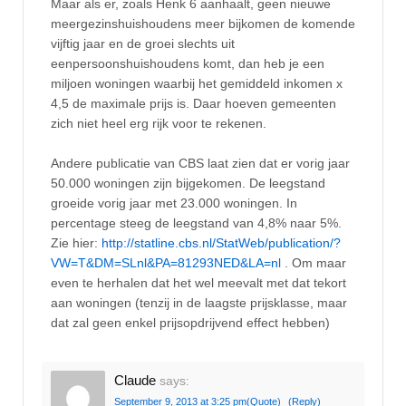
Maar als er, zoals Henk 6 aanhaalt, geen nieuwe
meergezinshuishoudens meer bijkomen de komende
vijftig jaar en de groei slechts uit
eenpersoonshuishoudens komt, dan heb je een
miljoen woningen waarbij het gemiddeld inkomen x
4,5 de maximale prijs is. Daar hoeven gemeenten
zich niet heel erg rijk voor te rekenen.
Andere publicatie van CBS laat zien dat er vorig jaar
50.000 woningen zijn bijgekomen. De leegstand
groeide vorig jaar met 23.000 woningen. In
percentage steeg de leegstand van 4,8% naar 5%.
Zie hier:
http://statline.cbs.nl/StatWeb/publication/?
VW=T&DM=SLnl&PA=81293NED&LA=nl
. Om maar
even te herhalen dat het wel meevalt met dat tekort
aan woningen (tenzij in de laagste prijsklasse, maar
dat zal geen enkel prijsopdrijvend effect hebben)
Claude
says:
September 9, 2013 at 3:25 pm
(Quote)
(Reply)