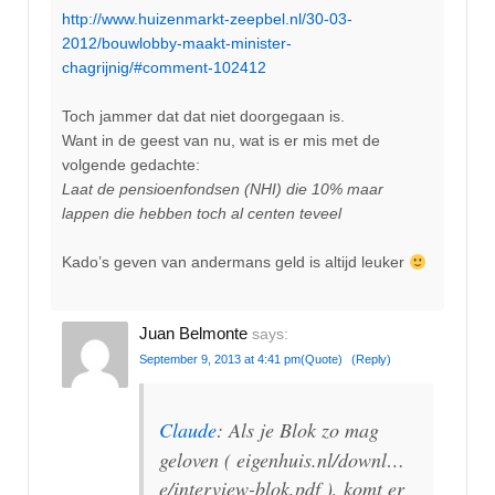
http://www.huizenmarkt-zeepbel.nl/30-03-
2012/bouwlobby-maakt-minister-
chagrijnig/#comment-102412
Toch jammer dat dat niet doorgegaan is.
Want in de geest van nu, wat is er mis met de
volgende gedachte:
Laat de pensioenfondsen (NHI) die 10% maar
lappen die hebben toch al centen teveel
Kado’s geven van andermans geld is altijd leuker
Juan Belmonte
says:
September 9, 2013 at 4:41 pm
(Quote)
(Reply)
Claude
: Als je Blok zo mag
geloven ( eigenhuis.nl/downl…
e/interview-blok.pdf ), komt er