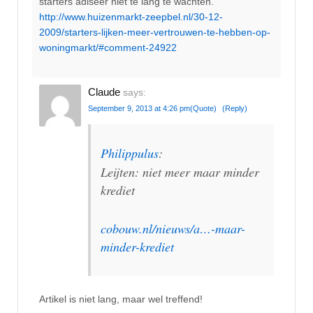
starters adiseer niet te lang te wachten.”
http://www.huizenmarkt-zeepbel.nl/30-12-
2009/starters-lijken-meer-vertrouwen-te-hebben-op-
woningmarkt/#comment-24922
Claude
says:
September 9, 2013 at 4:26 pm
(Quote)
(Reply)
Philippulus
:
Leijten: niet meer maar minder
krediet
cobouw.nl/nieuws/a…-maar-
minder-krediet
Artikel is niet lang, maar wel treffend!