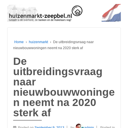
Home
›
huizenmarkt
›
De uitbreidingsvraag naar
nieuwbouwwoningen neemt na 2020 sterk af
De
uitbreidingsvraag
naar
nieuwbouwwoninge
n neemt na 2020
sterk af
Posted on
September 9, 2013
by
admin
Posted in