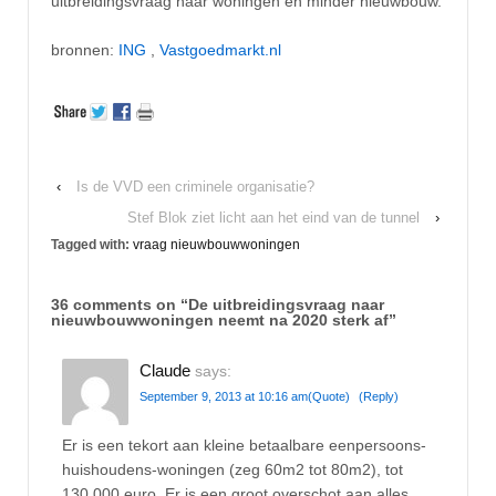
uitbreidingsvraag naar woningen en minder nieuwbouw.
bronnen:
ING
,
Vastgoedmarkt.nl
‹
Is de VVD een criminele organisatie?
Stef Blok ziet licht aan het eind van de tunnel
›
Tagged with:
vraag nieuwbouwwoningen
36 comments on “
De uitbreidingsvraag naar
nieuwbouwwoningen neemt na 2020 sterk af
”
Claude
says:
September 9, 2013 at 10:16 am
(Quote)
(Reply)
Er is een tekort aan kleine betaalbare eenpersoons-
huishoudens-woningen (zeg 60m2 tot 80m2), tot
130.000 euro. Er is een groot overschot aan alles