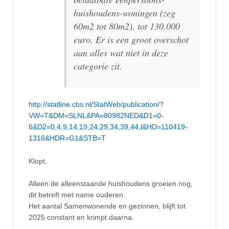
huishoudens-woningen (zeg
60m2 tot 80m2), tot 130.000
euro. Er is een groot overschot
aan alles wat niet in deze
categorie zit.
http://statline.cbs.nl/StatWeb/publication/?
VW=T&DM=SLNL&PA=80982NED&D1=0-
6&D2=0,4,9,14,19,24,29,34,39,44,l&HD=110419-
1316&HDR=G1&STB=T
Klopt.
Alleen de alleenstaande huishoudens groeien nog,
dit betreft met name ouderen.
Het aantal Samenwonende en gezinnen, blijft tot
2025 constant en krimpt daarna.