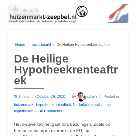
Home
›
huizenmarkt
›
De Heilige Hypotheekrenteaftrek
De Heilige
Hypotheekrenteaftr
ek
Posted on
October 29, 2010
by
admin
Posted in
huizenmarkt
,
hypotheekrenteaftrek
,
Nederlandse subprime
hypotheken
—
36 Comments ↓
Het nieuwe kabinet gaat fors bezuinigen. Zoals op
bureaucratie bij de overheid, de EU, op