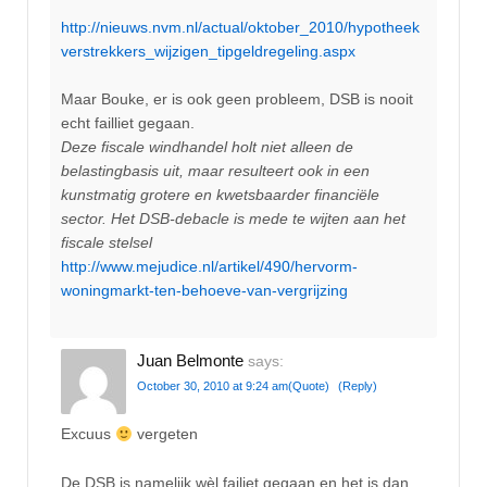
http://nieuws.nvm.nl/actual/oktober_2010/hypotheek
verstrekkers_wijzigen_tipgeldregeling.aspx
Maar Bouke, er is ook geen probleem, DSB is nooit
echt failliet gegaan.
Deze fiscale windhandel holt niet alleen de
belastingbasis uit, maar resulteert ook in een
kunstmatig grotere en kwetsbaarder financiële
sector. Het DSB-debacle is mede te wijten aan het
fiscale stelsel
http://www.mejudice.nl/artikel/490/hervorm-
woningmarkt-ten-behoeve-van-vergrijzing
Juan Belmonte
says:
October 30, 2010 at 9:24 am
(Quote)
(Reply)
Excuus
vergeten
De DSB is namelijk wèl failiet gegaan en het is dan