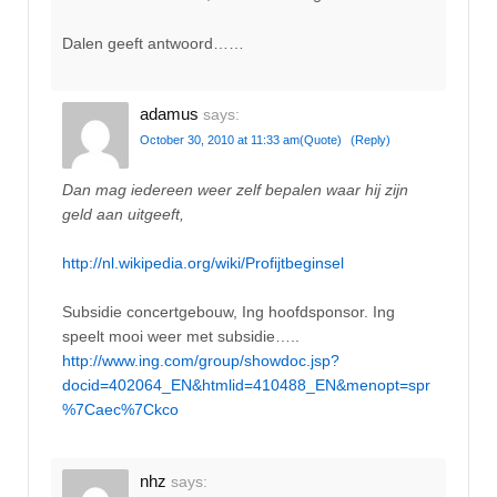
Dalen geeft antwoord……
adamus
says:
October 30, 2010 at 11:33 am
(Quote)
(Reply)
Dan mag iedereen weer zelf bepalen waar hij zijn
geld aan uitgeeft,
http://nl.wikipedia.org/wiki/Profijtbeginsel
Subsidie concertgebouw, Ing hoofdsponsor. Ing
speelt mooi weer met subsidie…..
http://www.ing.com/group/showdoc.jsp?
docid=402064_EN&htmlid=410488_EN&menopt=spr
%7Caec%7Ckco
nhz
says: