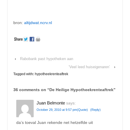
bron:
altijdwat.ncrv.nl
‹
Rabobank past hypotheken aan
‘Veel leed huiseigenaren’
›
Tagged with:
hypotheekrenteaftrek
36 comments on “
De Heilige Hypotheekrenteaftrek
”
Juan Belmonte
says:
October 29, 2010 at 9:57 pm
(Quote)
(Reply)
da’s toeval Juan rekende net hetzelfde uit