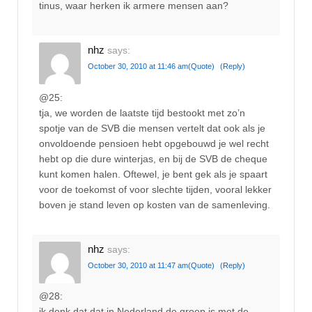
tinus, waar herken ik armere mensen aan?
nhz
says:
October 30, 2010 at 11:46 am
(Quote)
(Reply)
@25:
tja, we worden de laatste tijd bestookt met zo’n
spotje van de SVB die mensen vertelt dat ook als je
onvoldoende pensioen hebt opgebouwd je wel recht
hebt op die dure winterjas, en bij de SVB de cheque
kunt komen halen. Oftewel, je bent gek als je spaart
voor de toekomst of voor slechte tijden, vooral lekker
boven je stand leven op kosten van de samenleving.
nhz
says:
October 30, 2010 at 11:47 am
(Quote)
(Reply)
@28:
ik denk dat dat in Nederland de groep is met de