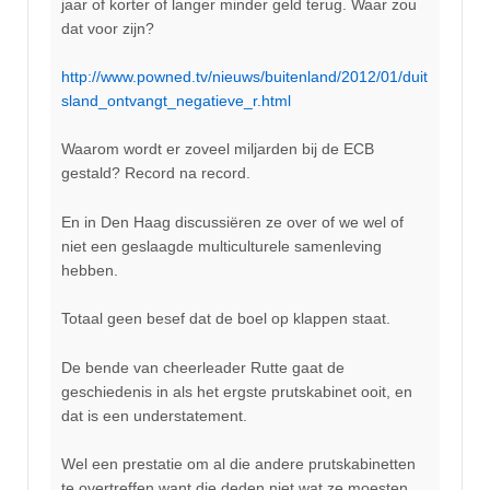
jaar of korter of langer minder geld terug. Waar zou
dat voor zijn?
http://www.powned.tv/nieuws/buitenland/2012/01/duit
sland_ontvangt_negatieve_r.html
Waarom wordt er zoveel miljarden bij de ECB
gestald? Record na record.
En in Den Haag discussiëren ze over of we wel of
niet een geslaagde multiculturele samenleving
hebben.
Totaal geen besef dat de boel op klappen staat.
De bende van cheerleader Rutte gaat de
geschiedenis in als het ergste prutskabinet ooit, en
dat is een understatement.
Wel een prestatie om al die andere prutskabinetten
te overtreffen want die deden niet wat ze moesten