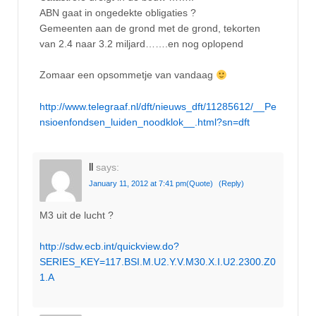
ABN gaat in ongedekte obligaties ?
Gemeenten aan de grond met de grond, tekorten
van 2.4 naar 3.2 miljard…….en nog oplopend
Zomaar een opsommetje van vandaag
http://www.telegraaf.nl/dft/nieuws_dft/11285612/__Pe
nsioenfondsen_luiden_noodklok__.html?sn=dft
ll
says:
January 11, 2012 at 7:41 pm
(Quote)
(Reply)
M3 uit de lucht ?
http://sdw.ecb.int/quickview.do?
SERIES_KEY=117.BSI.M.U2.Y.V.M30.X.I.U2.2300.Z0
1.A