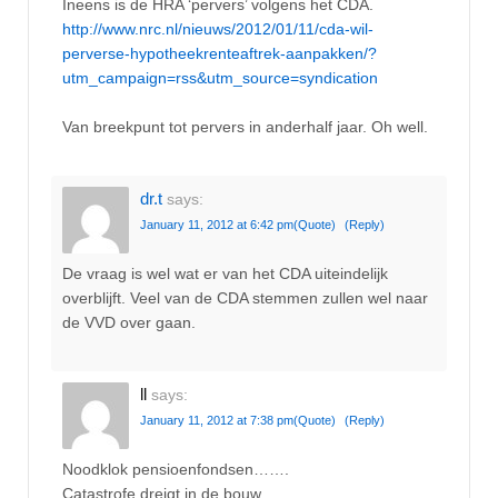
Ineens is de HRA ‘pervers’ volgens het CDA.
http://www.nrc.nl/nieuws/2012/01/11/cda-wil-
perverse-hypotheekrenteaftrek-aanpakken/?
utm_campaign=rss&utm_source=syndication
Van breekpunt tot pervers in anderhalf jaar. Oh well.
dr.t
says:
January 11, 2012 at 6:42 pm
(Quote)
(Reply)
De vraag is wel wat er van het CDA uiteindelijk
overblijft. Veel van de CDA stemmen zullen wel naar
de VVD over gaan.
ll
says:
January 11, 2012 at 7:38 pm
(Quote)
(Reply)
Noodklok pensioenfondsen…….
Catastrofe dreigt in de bouw ……..