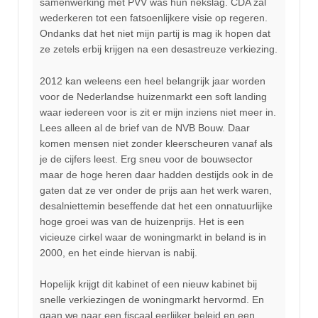
samenwerking met PVV was hun nekslag. CDA zal
wederkeren tot een fatsoenlijkere visie op regeren.
Ondanks dat het niet mijn partij is mag ik hopen dat
ze zetels erbij krijgen na een desastreuze verkiezing.
2012 kan weleens een heel belangrijk jaar worden
voor de Nederlandse huizenmarkt een soft landing
waar iedereen voor is zit er mijn inziens niet meer in.
Lees alleen al de brief van de NVB Bouw. Daar
komen mensen niet zonder kleerscheuren vanaf als
je de cijfers leest. Erg sneu voor de bouwsector
maar de hoge heren daar hadden destijds ook in de
gaten dat ze ver onder de prijs aan het werk waren,
desalniettemin beseffende dat het een onnatuurlijke
hoge groei was van de huizenprijs. Het is een
vicieuze cirkel waar de woningmarkt in beland is in
2000, en het einde hiervan is nabij.
Hopelijk krijgt dit kabinet of een nieuw kabinet bij
snelle verkiezingen de woningmarkt hervormd. En
gaan we naar een fiscaal eerlijker beleid en een