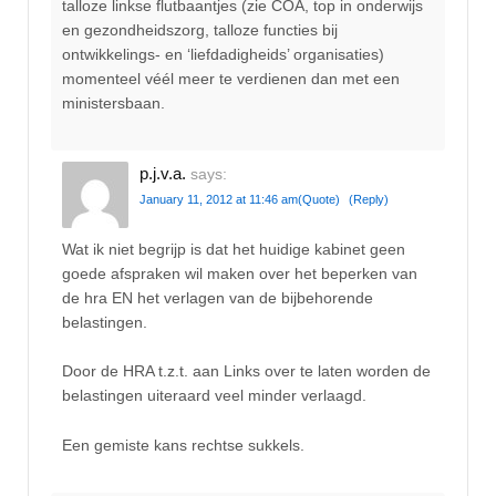
talloze linkse flutbaantjes (zie COA, top in onderwijs
en gezondheidszorg, talloze functies bij
ontwikkelings- en ‘liefdadigheids’ organisaties)
momenteel véél meer te verdienen dan met een
ministersbaan.
p.j.v.a.
says:
January 11, 2012 at 11:46 am
(Quote)
(Reply)
Wat ik niet begrijp is dat het huidige kabinet geen
goede afspraken wil maken over het beperken van
de hra EN het verlagen van de bijbehorende
belastingen.
Door de HRA t.z.t. aan Links over te laten worden de
belastingen uiteraard veel minder verlaagd.
Een gemiste kans rechtse sukkels.