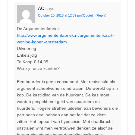
AC
says:
October 16, 2013 at 12:39 pm
(Quote)
(Reply)
De Argumentenfabriek.
http://www.argumentenfabriek.nl/argumentenkaart-
woning-kopen-amsterdam
Uitvoering:
Enkelzijdig
Te Koop € 14,95
Wie zijn onze klanten?
Een huurder is geen consument. Met restschuld als
argument scheefwonen omdraaien. De wereld op z’n
kop. De kastijding van de huurkant. De kas moet
worden gespekt met geld van spaarders en
huurders. Hogere straffen uitdelen aan bewoners die
part noch deel hebben aan het feit dat ze klem
zitten. Het toppunt van hypocrisie. Met daadkracht
uitstralen wint men vertrouwen denken ze alsof de
burger niet steeds beter doorkrijgt welke vuile