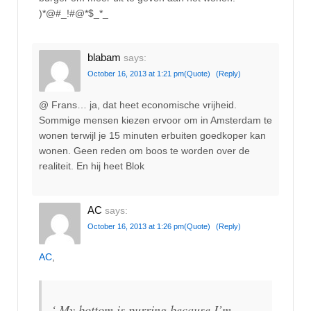
)*@#_!#@*$_*_
blabam
says:
October 16, 2013 at 1:21 pm
(Quote)
(Reply)
@ Frans… ja, dat heet economische vrijheid.
Sommige mensen kiezen ervoor om in Amsterdam te
wonen terwijl je 15 minuten erbuiten goedkoper kan
wonen. Geen reden om boos te worden over de
realiteit. En hij heet Blok
AC
says:
October 16, 2013 at 1:26 pm
(Quote)
(Reply)
AC
,
‘ My bottom is purring because I’m