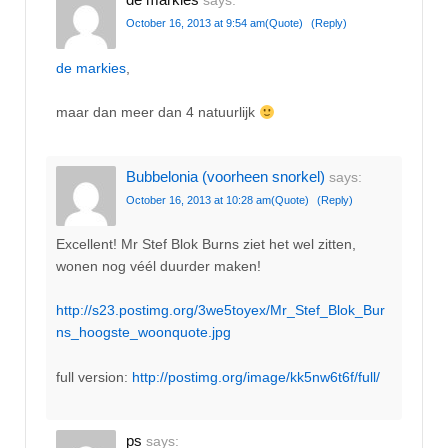
says:
October 16, 2013 at 9:54 am
(Quote)
(Reply)
de markies
,
maar dan meer dan 4 natuurlijk
Bubbelonia (voorheen snorkel)
says:
October 16, 2013 at 10:28 am
(Quote)
(Reply)
Excellent! Mr Stef Blok Burns ziet het wel zitten,
wonen nog véél duurder maken!
http://s23.postimg.org/3we5toyex/Mr_Stef_Blok_Bur
ns_hoogste_woonquote.jpg
full version:
http://postimg.org/image/kk5nw6t6f/full/
ps
says: