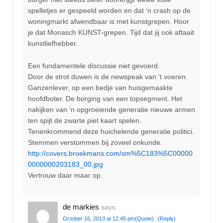
spelletjes er gespeeld worden en dat ‘n crash op de
woningmarkt afwendbaar is met kunstgrepen. Hoor
je dat Monasch KUNST-grepen. Tijd dat jij ook aftaait
kunstliefhebber.
Een fundamentele discussie niet gevoerd.
Door de strot duwen is de newspeak van ‘t voeren.
Ganzenlever, op een bedje van huisgemaakte
hoofdboter. De borging van een topsegment. Het
nakijken van ‘n opgroeiende generatie nieuwe armen
ten spijt de zwarte piet kaart spelen.
Tenenkrommend deze huichelende generatie politici.
Stemmen verstommen bij zoveel onkunde.
http://covers.broekmans.com/sm%5C183%5C00000
0000000203183_00.jpg
Vertrouw daar maar op.
de markies
says:
October 16, 2013 at 12:45 pm
(Quote)
(Reply)