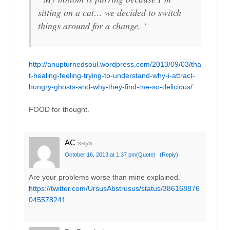
sitting on a cat… we decided to switch
things around for a change. ‘
http://anupturnedsoul.wordpress.com/2013/09/03/tha
t-healing-feeling-trying-to-understand-why-i-attract-
hungry-ghosts-and-why-they-find-me-so-delicious/
FOOD for thought.
AC
says:
October 16, 2013 at 1:37 pm
(Quote)
(Reply)
Are your problems worse than mine explained.
https://twitter.com/UrsusAbstrusus/status/386168876
045578241