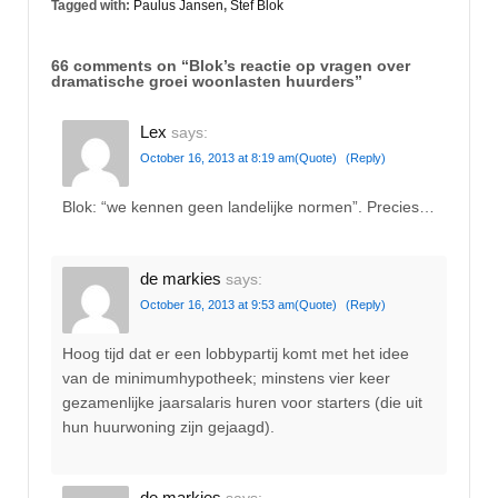
Tagged with:
Paulus Jansen
,
Stef Blok
66 comments on “
Blok’s reactie op vragen over
dramatische groei woonlasten huurders
”
Lex
says:
October 16, 2013 at 8:19 am
(Quote)
(Reply)
Blok: “we kennen geen landelijke normen”. Precies…
de markies
says:
October 16, 2013 at 9:53 am
(Quote)
(Reply)
Hoog tijd dat er een lobbypartij komt met het idee
van de minimumhypotheek; minstens vier keer
gezamenlijke jaarsalaris huren voor starters (die uit
hun huurwoning zijn gejaagd).
de markies