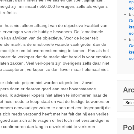
op
eneigd zijn minimaal / 550.000 te vragen, zelfs als volgens
ec
 reëel is.
b
Oo
en huis niet alleen afhangt van de objectieve kwaliteit van
kr
ve ervaringen van de huidige bewoners. De “emotionele
ec
n kan afwijken van de objectieve. Voor de koper telt
b
 dalende markt is de emotionele waarde vaak groter dan de
Oo
us moeilijker om tot overeenstemming te komen. Pas als het
kr
pteert de verkoper dat de markt niet bereid is voor emoties
ec
te laten zakken. Veel verkopers zijn overigens zelfs daar niet
 te accepteren, verkopen ze dan liever maar helemaal niet.
r dalende prijzen niet worden uitgesloten. Zowel
Ar
rkopers doen er daarom goed aan met bovenstaande
en. Ik adviseer kopers niet alleen te informeren naar de
et huis reeds te koop staat en wat de huidige bewoners er
Arch
 immers eenvoudiger zaken te doen met een tegenpartij die
ie zich reeds verzoend heeft met het feit dat hij een verlies
oed aan zich af te vragen of het toch niet verstandiger is
Pol
te confirmeren dan lang in onzekerheid te verkeren.