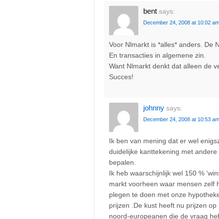
bent
says:
December 24, 2008 at 10:02 a
Voor Nlmarkt is *alles* anders. De
En transacties in algemene zin.
Want Nlmarkt denkt dat alleen de ve
Succes!
johnny
says:
December 24, 2008 at 10:53 a
Ik ben van mening dat er wel enig
duidelijke kanttekening met andere
bepalen.
Ik heb waarschijnlijk wel 150 % ‘wi
markt voorheen waar mensen zelf hu
plegen te doen met onze hypotheken,
prijzen .De kust heeft nu prijzen o
noord-europeanen die de vraag heb