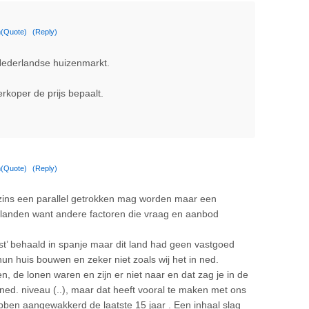
m
(Quote)
(Reply)
 Nederlandse huizenmarkt.
rkoper de prijs bepaalt.
m
(Quote)
(Reply)
szins een parallel getrokken mag worden maar een
 landen want andere factoren die vraag en aanbod
nst’ behaald in spanje maar dit land had geen vastgoed
n huis bouwen en zeker niet zoals wij het in ned.
 de lonen waren en zijn er niet naar en dat zag je in de
p ned. niveau (..), maar dat heeft vooral te maken met ons
ben aangewakkerd de laatste 15 jaar . Een inhaal slag