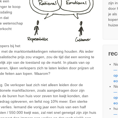
ok een
zijn i
nger te koop
door
sdaling
je al
en dat
kopen
he wetenschap
huize
verkocht
pers bij het
r met de marktontwikkelingen rekening houden. Als ieder
re
listische prijs zou vragen, zou de tijd dat een woning te
ijk zijn van de toestand op de markt. In plaats van op
Ni
ren, lijken verkopers zich te laten leiden door prijzen uit
— 
r de feiten aan lopen. Waarom?
op
ec
. De verkoper laat zich niet alleen leiden door de
Ni
ationele marktfactoren, zoals aangedragen door zijn
— 
s de buren hun huis voor zeven ton kwijt konden, dan
op
edrag opleveren, en liefst nog 10% meer. Een sterke
ec
verlies. Iemand die vorig jaar een huis van een half
hu
ten / 550.000 kwijt was, zal niet snel geneigd zijn zijn huis
— 
rvaart dan immers een verlies en dat voelt pijnlijk aan.