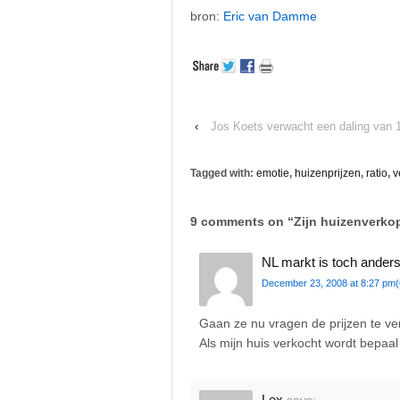
bron:
Eric van Damme
‹
Jos Koets verwacht een daling van
Tagged with:
emotie
,
huizenprijzen
,
ratio
,
v
9 comments on “
Zijn huizenverko
NL markt is toch ander
December 23, 2008 at 8:27 pm
Gaan ze nu vragen de prijzen te v
Als mijn huis verkocht wordt bepaal ik
Lex