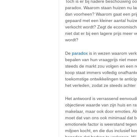
Toch is er bij nadere beschouwing o
paradox. Waarom staan huizen nu la
dan voorheen? Waarom gaat een prij
gepaard met een kleiner aantal huiz
verkocht wordt? Zegt de economisc
niet dat er bij een lagere prijs meer 
wordt?
De
paradox
is in wezen waarom verko
bepalen van hun vraagprijs niet mee
steeds de markt zou volgen en een rea
koop staat immers volledig onafhankel
toekomstige ontwikkelingen te anticipe
het verleden, zodat ze steeds achte
Het antwoord is verrassend eenvoudig
objectieve waarde van zijn huis en r
makelaar, maar ook door emoties. Al
moet dat van ons ook minimaal dat b
emotionele factor is weerstand tegen 
miljoen kocht, en die dus inclusief kos
beneden dat bedrag te verkopen. Hij e