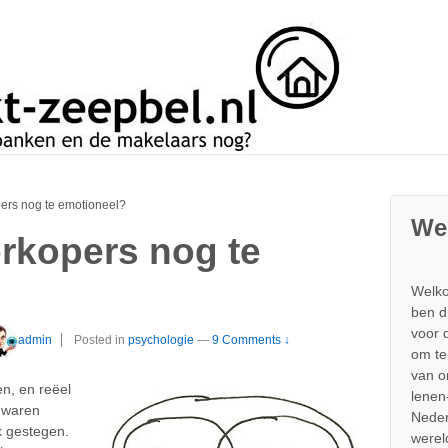
pers nog te emotioneel?
We
erkopers nog te
Welko
ben d
voor 
admin
Posted in
psychologie
—
9 Comments ↓
om te
van 
en, en reëel
lenen
e waren
Neder
k gestegen.
werel