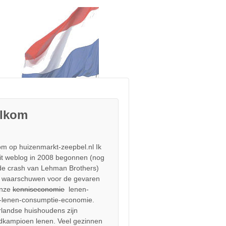
lkom
m op huizenmarkt-zeepbel.nl Ik
it weblog in 2008 begonnen (nog
de crash van Lehman Brothers)
 waarschuwen voor de gevaren
onze
kenniseconomie
lenen-
-lenen-consumptie-economie.
landse huishoudens zijn
dkampioen lenen. Veel gezinnen