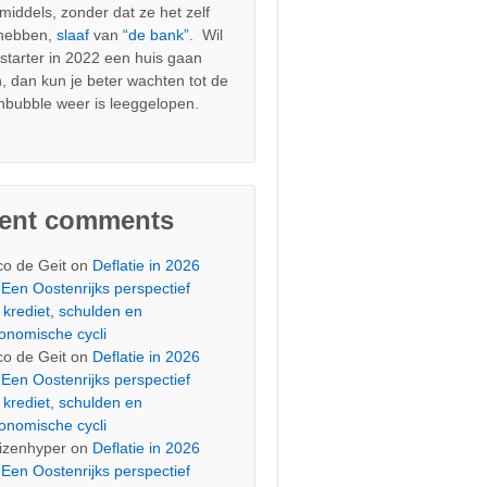
nmiddels, zonder dat ze het zelf
 hebben,
slaaf
van
“de bank”.
Wil
s starter in 2022 een huis gaan
, dan kun je beter wachten tot de
nbubble weer is leeggelopen.
cent comments
co de Geit
on
Deflatie in 2026
Een Oostenrijks perspectief
 krediet, schulden en
onomische cycli
co de Geit
on
Deflatie in 2026
Een Oostenrijks perspectief
 krediet, schulden en
onomische cycli
izenhyper
on
Deflatie in 2026
Een Oostenrijks perspectief