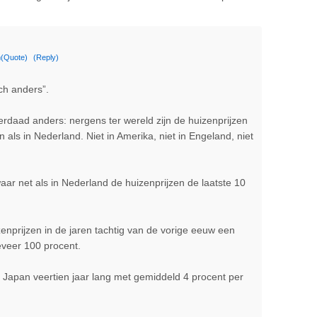
m
(Quote)
(Reply)
ch anders”.
rdaad anders: nergens ter wereld zijn de huizenprijzen
n als in Nederland. Niet in Amerika, niet in Engeland, niet
ar net als in Nederland de huizenprijzen de laatste 10
.
zenprijzen in de jaren tachtig van de vorige eeuw een
eveer 100 procent.
 Japan veertien jaar lang met gemiddeld 4 procent per