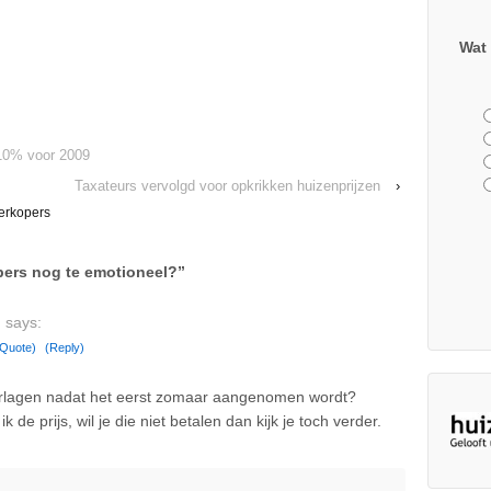
Wat 
 10% voor 2009
Taxateurs vervolgd voor opkrikken huizenprijzen
›
erkopers
pers nog te emotioneel?
”
s
says:
(Quote)
(Reply)
erlagen nadat het eerst zomaar aangenomen wordt?
 de prijs, wil je die niet betalen dan kijk je toch verder.