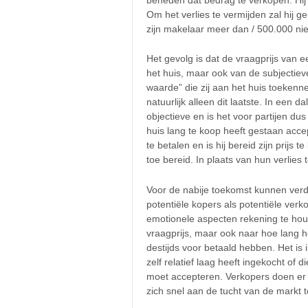
Om het verlies te vermijden zal hij g
zijn makelaar meer dan / 500.000 niet
Het gevolg is dat de vraagprijs van e
het huis, maar ook van de subjectie
waarde” die zij aan het huis toekenne
natuurlijk alleen dit laatste. In een
objectieve en is het voor partijen d
huis lang te koop heeft gestaan acce
te betalen en is hij bereid zijn prijs 
toe bereid. In plaats van hun verlies
Voor de nabije toekomst kunnen verde
potentiële kopers als potentiële ve
emotionele aspecten rekening te houd
vraagprijs, maar ook naar hoe lang h
destijds voor betaald hebben. Het is
zelf relatief laag heeft ingekocht of d
moet accepteren. Verkopers doen er g
zich snel aan de tucht van de markt 