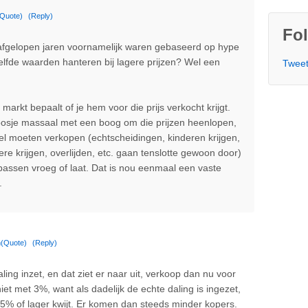
(Quote)
(Reply)
Fol
afgelopen jaren voornamelijk waren gebaseerd op hype
elfde waarden hanteren bij lagere prijzen? Wel een
Tweet
e markt bepaalt of je hem voor die prijs verkocht krijgt.
poosje massaal met een boog om die prijzen heenlopen,
wel moeten verkopen (echtscheidingen, kinderen krijgen,
ere krijgen, overlijden, etc. gaan tenslotte gewoon door)
assen vroeg of laat. Dat is nou eenmaal een vaste
.
m
(Quote)
(Reply)
aling inzet, en dat ziet er naar uit, verkoop dan nu voor
et met 3%, want als dadelijk de echte daling is ingezet,
25% of lager kwijt. Er komen dan steeds minder kopers.