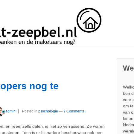
We
kopers nog te
Welko
ben d
voor 
om te
admin
Posted in
psychologie
—
9 Comments ↓
van 
lenen
Neder
en, en reëel zelfs dalen, is niet zo verrassend. Ze waren
werel
k gestegen. Toch is er bij nadere beschouwing ook een