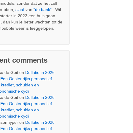
nmiddels, zonder dat ze het zelf
 hebben,
slaaf
van
“de bank”.
Wil
s starter in 2022 een huis gaan
, dan kun je beter wachten tot de
nbubble weer is leeggelopen.
cent comments
co de Geit
on
Deflatie in 2026
Een Oostenrijks perspectief
 krediet, schulden en
onomische cycli
co de Geit
on
Deflatie in 2026
Een Oostenrijks perspectief
 krediet, schulden en
onomische cycli
izenhyper
on
Deflatie in 2026
Een Oostenrijks perspectief