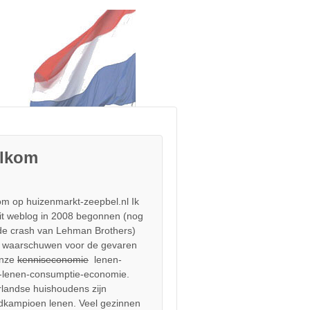
lkom
m op huizenmarkt-zeepbel.nl Ik
it weblog in 2008 begonnen (nog
de crash van Lehman Brothers)
 waarschuwen voor de gevaren
onze
kenniseconomie
lenen-
-lenen-consumptie-economie.
landse huishoudens zijn
dkampioen lenen. Veel gezinnen