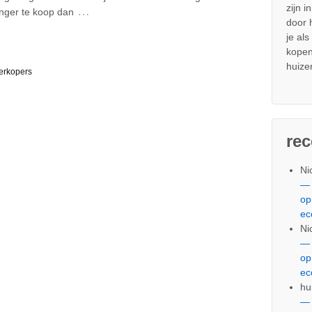
zijn i
…
nger te koop dan
door
je al
kopen
huize
erkopers
re
Ni
— 
op
ec
Ni
— 
op
ec
hu
— 