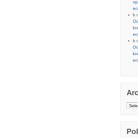
op
ec
b
Oo
kr
ec
b
Oo
kr
ec
Ar
Arch
Pol