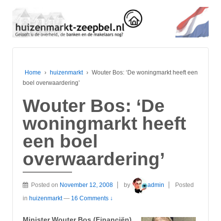
Home
›
huizenmarkt
›
Wouter Bos: ‘De woningmarkt heeft een
boel overwaardering’
Wouter Bos: ‘De
woningmarkt heeft
een boel
overwaardering’
Posted on
November 12, 2008
by
admin
Posted
in
huizenmarkt
—
16 Comments ↓
Minister Wouter Bos (Financiën)