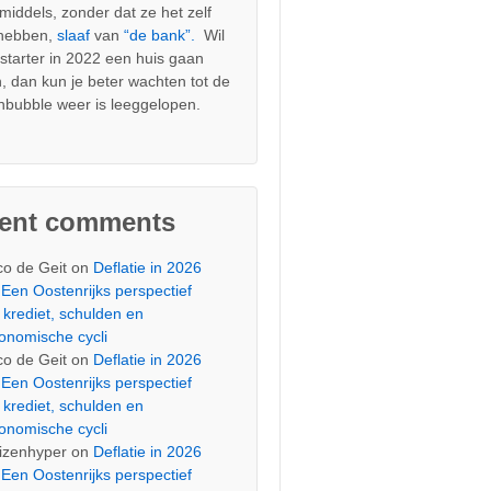
nmiddels, zonder dat ze het zelf
 hebben,
slaaf
van
“de bank”.
Wil
s starter in 2022 een huis gaan
, dan kun je beter wachten tot de
nbubble weer is leeggelopen.
cent comments
co de Geit
on
Deflatie in 2026
Een Oostenrijks perspectief
 krediet, schulden en
onomische cycli
co de Geit
on
Deflatie in 2026
Een Oostenrijks perspectief
 krediet, schulden en
onomische cycli
izenhyper
on
Deflatie in 2026
Een Oostenrijks perspectief