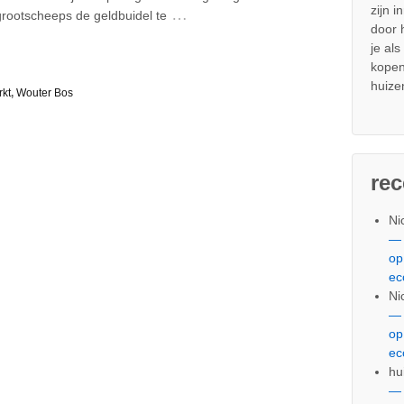
zijn i
…
 grootscheeps de geldbuidel te
door
je al
kopen
huize
kt
,
Wouter Bos
re
Ni
— 
op
ec
Ni
— 
op
ec
hu
— 