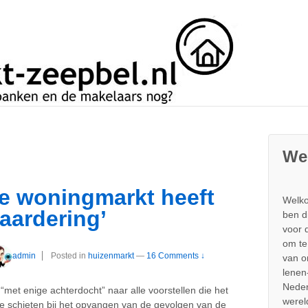
We
e woningmarkt heeft
Welko
aardering’
ben d
voor 
om te
admin
Posted in
huizenmarkt
—
16 Comments ↓
van 
lenen
Neder
 “met enige achterdocht” naar alle voorstellen die het
werel
te schieten bij het opvangen van de gevolgen van de