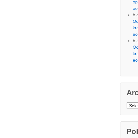
op
ec
b
Oo
kr
ec
b
Oo
kr
ec
Ar
Arch
Pol