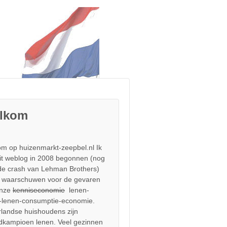
lkom
m op huizenmarkt-zeepbel.nl Ik
it weblog in 2008 begonnen (nog
de crash van Lehman Brothers)
 waarschuwen voor de gevaren
onze
kenniseconomie
lenen-
-lenen-consumptie-economie.
landse huishoudens zijn
dkampioen lenen. Veel gezinnen