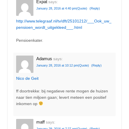
Expat
says:
January 28, 2016 at 4:40 pm
(Quote)
(Reply)
http://www.telegraaf.nl/tv/dft/25101212/___Ook_uw_
pensioen_wordt_uitgekleed___.html
Pensioenkater.
Adamus
says:
January 28, 2016 at 10:12 pm
(Quote)
(Reply)
Nico de Geit
ff doortrekke: bij negatieve rente mogen de huizen
naar tien miljoen gaan; levert meteen een positief
inkomen op
maff
says:
January 29, 2016 at 7:27 am
(Quote)
(Reply)