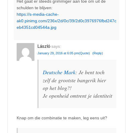
Het gaat er steeds grimmiger aan toe om uit de
schulden te blijven:
https://s-media-cache-
ak0.pinimg.com/236x/2d/0c/39/2d0c3976976fbd247c
eb4351cd04544a.jpg
László
says:
January 29, 2016 at 6:05 pm
(Quote)
(Reply)
Deutsche Mark
: Je bent toch
zelf de grootste bangerik hier
op het blog?!
Je openheid omtrent je identiteit
Knap om die combinatie te maken, leg eens uit?