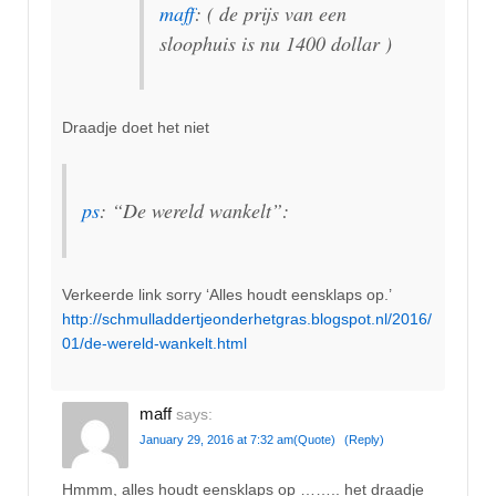
maff
: ( de prijs van een
sloophuis is nu 1400 dollar )
Draadje doet het niet
ps
: “De wereld wankelt”:
Verkeerde link sorry ‘Alles houdt eensklaps op.’
http://schmulladdertjeonderhetgras.blogspot.nl/2016/
01/de-wereld-wankelt.html
maff
says:
January 29, 2016 at 7:32 am
(Quote)
(Reply)
Hmmm, alles houdt eensklaps op …….. het draadje