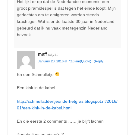
Het lijkt er op dat de Nederlandse economie een
groot piramidespel is dat tegen het einde loopt. Mijn
gedachtes om te emigreren worden steeds
krachtiger. Wat is er de laatste 30 jaar in Nederland
gebeurd dat ik nu vaak met tegenzin Nederland
bezoek.
maff
says:
January 28, 2016 at 7:16 am
(Quote)
(Reply)
En een Schmulletje
Een kink in de kabel
http://schmulladdertjeonderhetgras.blogspot.nl/2016/
01/een-kink-in-de-kabel.html
En die eerste 2 comments …… je blijft lachen
Zeepbellers en piano’s ?