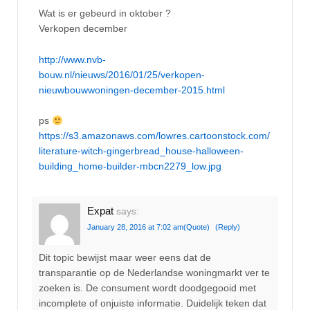
Wat is er gebeurd in oktober ?
Verkopen december
http://www.nvb-
bouw.nl/nieuws/2016/01/25/verkopen-
nieuwbouwwoningen-december-2015.html
ps
https://s3.amazonaws.com/lowres.cartoonstock.com/
literature-witch-gingerbread_house-halloween-
building_home-builder-mbcn2279_low.jpg
Expat
says:
January 28, 2016 at 7:02 am
(Quote)
(Reply)
Dit topic bewijst maar weer eens dat de
transparantie op de Nederlandse woningmarkt ver te
zoeken is. De consument wordt doodgegooid met
incomplete of onjuiste informatie. Duidelijk teken dat