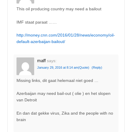
This oil producing country may need a bailout
IMF staat paraat ……
http://money.cnn.com/2016/01/28/news/economy/oil-
default-azerbaijan-bailout/
maff
says:
January 29, 2016 at 8:14 am
(Quote)
(Reply)
Missing links, dit gaat helemaal niet goed …
Azerbaijan may need bail-out ( olie ) en het slopen
van Detroit
En dan dat gekke virus, Zika and the people with no
brain