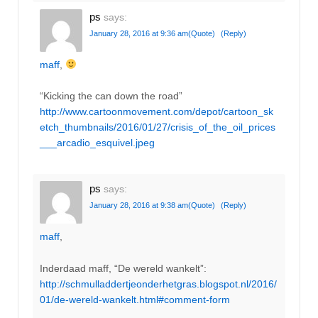
ps
says:
January 28, 2016 at 9:36 am
(Quote)
(Reply)
maff
,
“Kicking the can down the road”
http://www.cartoonmovement.com/depot/cartoon_sk
etch_thumbnails/2016/01/27/crisis_of_the_oil_prices
___arcadio_esquivel.jpeg
ps
says:
January 28, 2016 at 9:38 am
(Quote)
(Reply)
maff
,
Inderdaad maff, “De wereld wankelt”:
http://schmulladdertjeonderhetgras.blogspot.nl/2016/
01/de-wereld-wankelt.html#comment-form