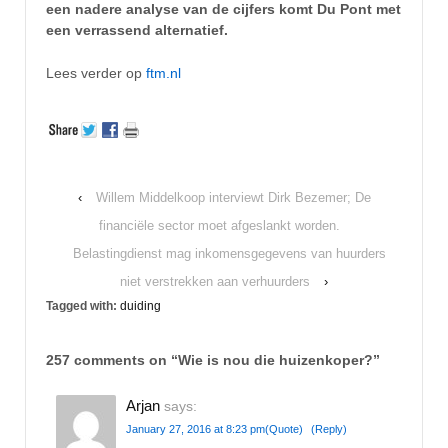
een nadere analyse van de cijfers komt Du Pont met
een verrassend alternatief.
Lees verder op
ftm.nl
‹
Willem Middelkoop interviewt Dirk Bezemer; De
financiële sector moet afgeslankt worden.
Belastingdienst mag inkomensgegevens van huurders
niet verstrekken aan verhuurders
›
Tagged with:
duiding
257 comments on “
Wie is nou die huizenkoper?
”
Arjan
says:
January 27, 2016 at 8:23 pm
(Quote)
(Reply)