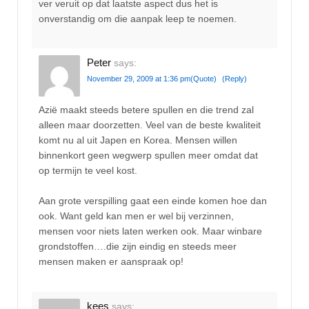
ver veruit op dat laatste aspect dus het is
onverstandig om die aanpak leep te noemen.
Peter
says:
November 29, 2009 at 1:36 pm
(Quote)
(Reply)
Azië maakt steeds betere spullen en die trend zal
alleen maar doorzetten. Veel van de beste kwaliteit
komt nu al uit Japen en Korea. Mensen willen
binnenkort geen wegwerp spullen meer omdat dat
op termijn te veel kost.
Aan grote verspilling gaat een einde komen hoe dan
ook. Want geld kan men er wel bij verzinnen,
mensen voor niets laten werken ook. Maar winbare
grondstoffen….die zijn eindig en steeds meer
mensen maken er aanspraak op!
kees
says: