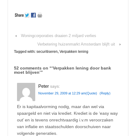
‹
Woningcorporaties draaien 2 miljard verlies
Verbetering huizenmarkt Amsterdam blijft uit
›
Tagged with:
securitiseren
,
Verpakken lening
52 comments on “
‘Verpakken lening door bank
moet blijven’
”
Peter
says:
November 29, 2009 at 12:29 am
(Quote)
(Reply)
Er is kapitaalvorming nodig, maar dan wel via
spaargeld en niet via krediet. Krediet is de ‘easy way
out’ en is tevens onrechtvaardig i.v.m veroorzaken
van inflatie en staatsschulden doorschuiven naar
volgende generaties.