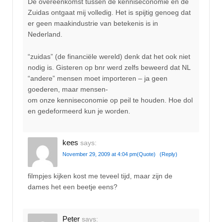
De overeenkomst tussen de kenniseconomie en de
Zuidas ontgaat mij volledig. Het is spijtig genoeg dat
er geen maakindustrie van betekenis is in
Nederland.
“zuidas” (de financiële wereld) denk dat het ook niet
nodig is. Gisteren op bnr werd zelfs beweerd dat NL
“andere” mensen moet importeren – ja geen
goederen, maar mensen-
om onze kenniseconomie op peil te houden. Hoe dol
en gedeformeerd kun je worden.
kees
says:
November 29, 2009 at 4:04 pm
(Quote)
(Reply)
filmpjes kijken kost me teveel tijd, maar zijn de
dames het een beetje eens?
Peter
says: