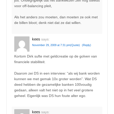
jos. Onbegrijpelijk dat het bankwezen zelf nog steeds
voor off-balancing pleit,
Als het anders zou moeten, dan moeten ze ook met
de billen bloot; denk niet dat ze dat willen.
kees
says:
November 29, 2009 at 7:31 pm
(Quote)
(Reply)
Kortom Dirk sufte met geldcreatie op de golven van
financiele stabiliteit.
Daarom zei DS in een interview: “als wij bank worden
kunnen we met gemak 10x groter worden”. Wat DS
deed hebben de gezamelijke banken 100voudig
gedaan, alleen valt het niet op in het veel grotere
geheel. Eigenlijk was DS hun foute alter ego.
kees
says: