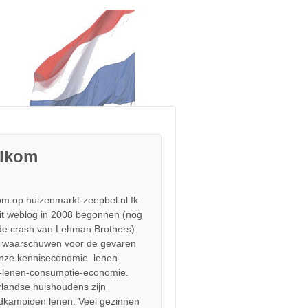
lkom
m op huizenmarkt-zeepbel.nl Ik
it weblog in 2008 begonnen (nog
de crash van Lehman Brothers)
 waarschuwen voor de gevaren
onze
kenniseconomie
lenen-
-lenen-consumptie-economie.
landse huishoudens zijn
dkampioen lenen. Veel gezinnen