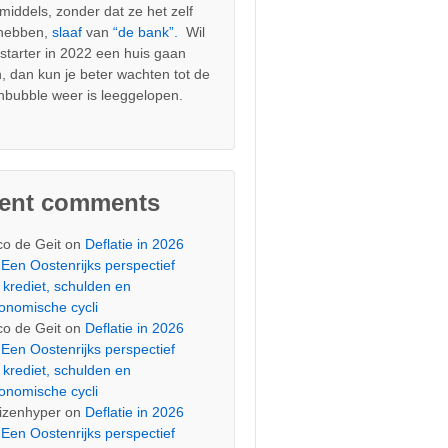
nmiddels, zonder dat ze het zelf
 hebben,
slaaf
van
“de bank”.
Wil
s starter in 2022 een huis gaan
, dan kun je beter wachten tot de
nbubble weer is leeggelopen.
cent comments
co de Geit
on
Deflatie in 2026
Een Oostenrijks perspectief
 krediet, schulden en
onomische cycli
co de Geit
on
Deflatie in 2026
Een Oostenrijks perspectief
 krediet, schulden en
onomische cycli
izenhyper
on
Deflatie in 2026
Een Oostenrijks perspectief