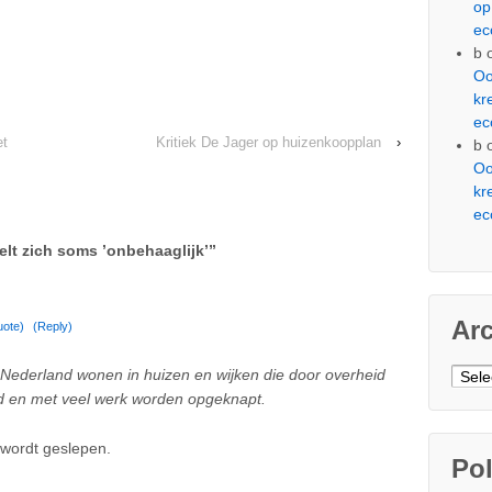
op
ec
b
Oo
kr
ec
et
Kritiek De Jager op huizenkoopplan
›
b
Oo
kr
ec
elt zich soms ’onbehaaglijk’
”
Ar
uote)
(Reply)
Arch
in Nederland wonen in huizen en wijken die door overheid
ld en met veel werk worden opgeknapt.
 wordt geslepen.
Pol