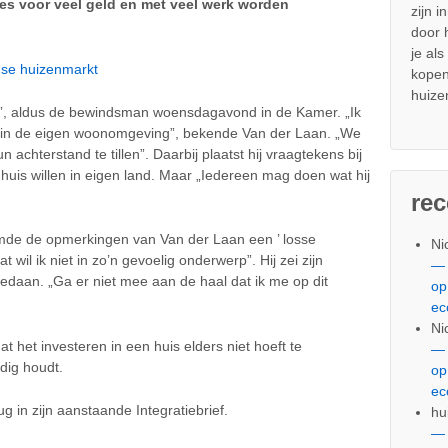
es voor veel geld en met veel werk worden
zijn i
door
je al
se huizenmarkt
kopen
huize
eef”, aldus de bewindsman woensdagavond in de Kamer. „Ik
en in de eigen woonomgeving”, bekende Van der Laan. „We
n achterstand te tillen”. Daarbij plaatst hij vraagtekens bij
huis willen in eigen land. Maar „Iedereen mag doen wat hij
re
de de opmerkingen van Van der Laan een ’ losse
Ni
t wil ik niet in zo’n gevoelig onderwerp”. Hij zei zijn
— 
gedaan. „Ga er niet mee aan de haal dat ik me op dit
op
ec
Ni
 het investeren in een huis elders niet hoeft te
— 
jdig houdt.
op
ec
 in zijn aanstaande Integratiebrief.
hu
— 