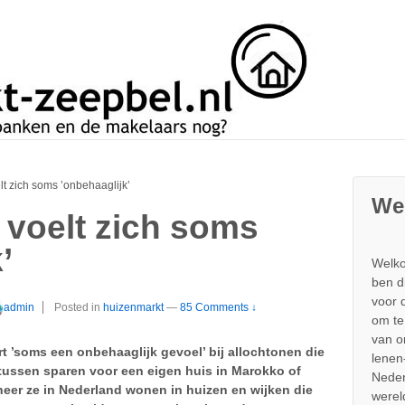
t zich soms ’onbehaaglijk’
We
 voelt zich soms
’
Welko
ben d
voor 
admin
Posted in
huizenmarkt
—
85 Comments ↓
om te
van 
t ’soms een onbehaaglijk gevoel’ bij allochtonen die
lenen
tussen sparen voor een eigen huis in Marokko of
Neder
anneer ze in Nederland wonen in huizen en wijken die
werel