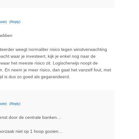
uote)
(Reply)
 hebben
esteerder weegt normaliter risico tegen winstverwachting
acht waar je investeert, kijk je enkel nog naar de
 waar het meeste risico zit. Logischerwijs noopt de
n. En neem je meer risico, dan gaat het vanzelf fout, met
 tijd is dus zo goed als gegarandeerd.
uote)
(Reply)
ewenst door de centrale banken…
oorzaak niet op 1 hoop gooien…