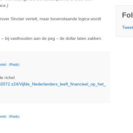
ace.)
Fol
over Sinclair vertelt, maar bovenstaande logica wordt
Tweet
 – bij vasthouden aan de peg – de dollar laten zakken.
uote)
(Reply)
e richel.
102072.z24/Vijfde_Nederlanders_leeft_financieel_op_het_
uote)
(Reply)