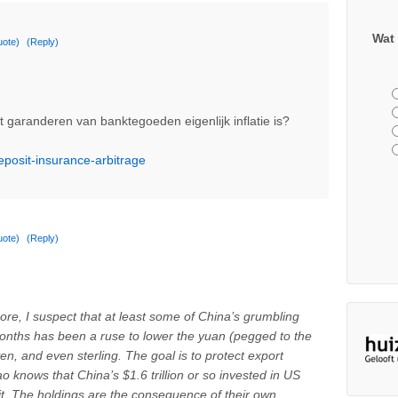
Wat 
uote)
(Reply)
het garanderen van banktegoeden eigenlijk inflatie is?
eposit-insurance-arbitrage
uote)
(Reply)
re, I suspect that at least some of China’s grumbling
months has been a ruse to lower the yuan (pegged to the
yen, and even sterling. The goal is to protect export
 knows that China’s $1.6 trillion or so invested in US
it. The holdings are the consequence of their own