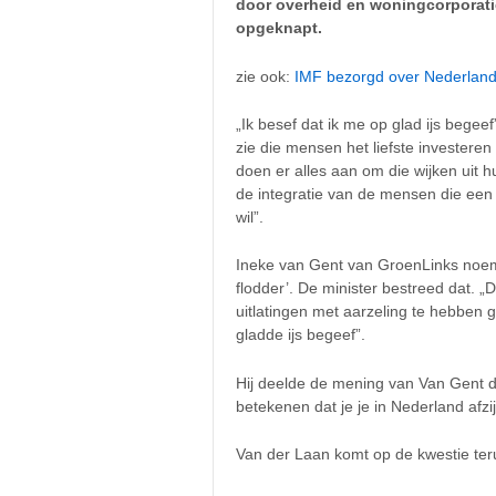
door overheid en woningcorporati
opgeknapt.
zie ook:
IMF bezorgd over Nederland
„Ik besef dat ik me op glad ijs beg
zie die mensen het liefste invester
doen er alles aan om die wijken uit hu
de integratie van de mensen die een 
wil”.
Ineke van Gent van GroenLinks noem
flodder’. De minister bestreed dat. „Da
uitlatingen met aarzeling te hebben 
gladde ijs begeef”.
Hij deelde de mening van Van Gent dat
betekenen dat je je in Nederland afzi
Van der Laan komt op de kwestie terug