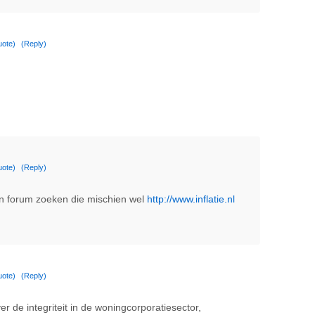
uote)
(Reply)
uote)
(Reply)
een forum zoeken die mischien wel
http://www.inflatie.nl
uote)
(Reply)
r de integriteit in de woningcorporatiesector,