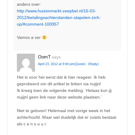
anders over:
http://www.huizenmarkt-zeepbel.nl/16-03-
2012/betalingsachterstanden-stapelen-zich-
op/#comment-100957
Vamos a ver
OomT
says:
April 23, 2012 at 9:00 pm
(Quote)
(Reply)
Het is voor het eerst dat ik hier reageer. Ik heb
geprobeerd om dit artikel te linken via nujijnl
Ik kreeg toen de volgende melding: ‘Helaas kun jij
nujijnl geen link naar deze website plaatsen.’
Niet te geloven! Helemaal met vorige week in het
achterhoofd. Maar wel duidelijk dat er zoiets bestaat
als c e n s u u r.