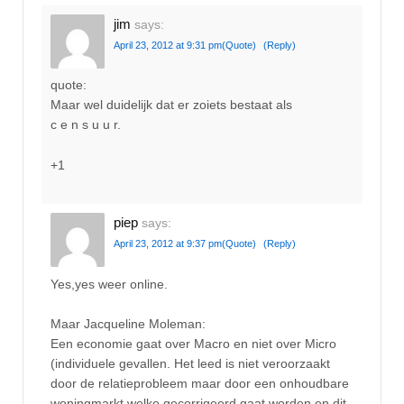
jim
says:
April 23, 2012 at 9:31 pm
(Quote)
(Reply)
quote:
Maar wel duidelijk dat er zoiets bestaat als
c e n s u u r.
+1
piep
says:
April 23, 2012 at 9:37 pm
(Quote)
(Reply)
Yes,yes weer online.
Maar Jacqueline Moleman:
Een economie gaat over Macro en niet over Micro
(individuele gevallen. Het leed is niet veroorzaakt
door de relatieprobleem maar door een onhoudbare
woningmarkt welke gecorrigeerd gaat worden en dit