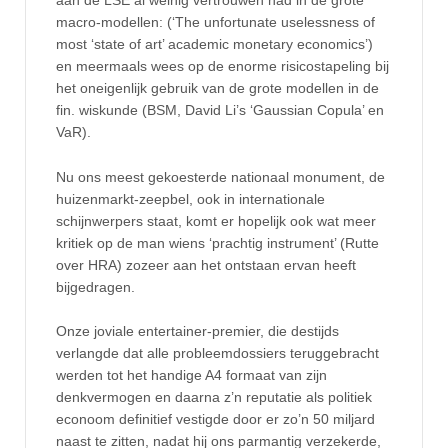
aan de LSE al weinig vertrouwen had in de grote
macro-modellen: (‘The unfortunate uselessness of
most ‘state of art’ academic monetary economics’)
en meermaals wees op de enorme risicostapeling bij
het oneigenlijk gebruik van de grote modellen in de
fin. wiskunde (BSM, David Li’s ‘Gaussian Copula’ en
VaR).
Nu ons meest gekoesterde nationaal monument, de
huizenmarkt-zeepbel, ook in internationale
schijnwerpers staat, komt er hopelijk ook wat meer
kritiek op de man wiens ‘prachtig instrument’ (Rutte
over HRA) zozeer aan het ontstaan ervan heeft
bijgedragen.
Onze joviale entertainer-premier, die destijds
verlangde dat alle probleemdossiers teruggebracht
werden tot het handige A4 formaat van zijn
denkvermogen en daarna z’n reputatie als politiek
econoom definitief vestigde door er zo’n 50 miljard
naast te zitten, nadat hij ons parmantig verzekerde,