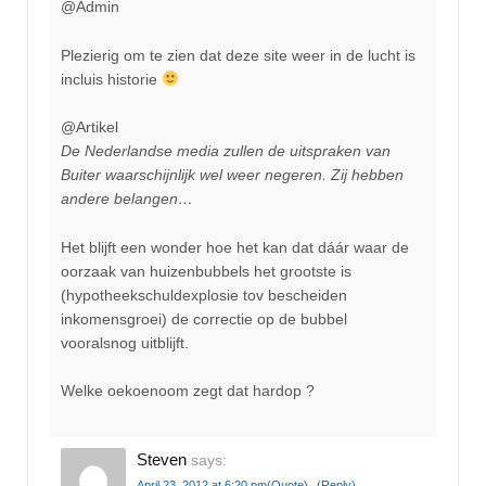
@Admin
Plezierig om te zien dat deze site weer in de lucht is
incluis historie
@Artikel
De Nederlandse media zullen de uitspraken van
Buiter waarschijnlijk wel weer negeren. Zij hebben
andere belangen…
Het blijft een wonder hoe het kan dat dáár waar de
oorzaak van huizenbubbels het grootste is
(hypotheekschuldexplosie tov bescheiden
inkomensgroei) de correctie op de bubbel
vooralsnog uitblijft.
Welke oekoenoom zegt dat hardop ?
Steven
says:
April 23, 2012 at 6:20 pm
(Quote)
(Reply)