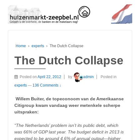
Home
›
experts
›
The Dutch Collapse
The Dutch Collapse
Posted on
April 22, 2012
by
admin
Posted in
experts
—
136 Comments ↓
Willem Buiter, de topeconoom van de Amerikaanse
Citigroup kwam vandaag weer metenkele scherpe
uitspraken:
“The Netherlands’ problem isn’t its public debt, which
was 66% of GDP last year. The budget deficit in 2013 is
expected to be around 4.6% of annual output—higher