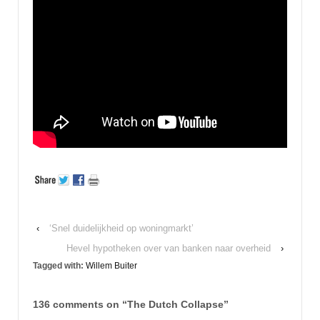
‹
‘Snel duidelijkheid op woningmarkt’
Hevel hypotheken over van banken naar overheid
›
Tagged with:
Willem Buiter
136 comments on “
The Dutch Collapse
”