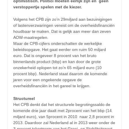
optimistisch. Politici moeten eerlijk zijn en geen
verstoppertje spelen met de kiezer.
Volgens het CPB zijn zo’n 29miljard aan bezuinigingen
of lastenverzwaringen vereist om de overheidsfinanciën
houdbaar te maken. Dat is gelijk aan meer dan zeven
AOW-maatregelen.
Maar de CPB-cijfers onderschatten de werkelijke
beleidsopgave. Het gaat eerder om ruim 50 miljard
euro. Dat is ongeveer 8 procent van het bruto
binnenlands product (bbp) en kan door de grote
onzekerheid oplopen tot zo’n 65 miljard euro (10
procent bbp). Nederland staat daarom de komende
jaren voor een ongekende opgave de
overheidsfinanciën in het gareel te krijgen.
Structureel
Het CPB denkt dat het structurele begrotingssaldo de
komende drie jaar daalt met 2procent van het bbp (14
miljard euro), van 5procent in 2010 naar 2,8 procent in
2013. Daardoor zal Nederland al in 2013 weer onder de
3-procent tekortnorm van het Groei- en Stabiliteitspact