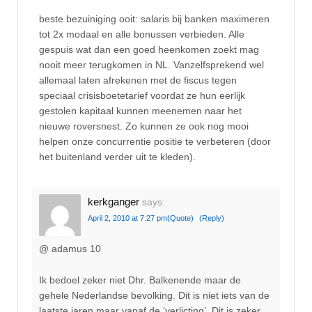
beste bezuiniging ooit: salaris bij banken maximeren
tot 2x modaal en alle bonussen verbieden. Alle
gespuis wat dan een goed heenkomen zoekt mag
nooit meer terugkomen in NL. Vanzelfsprekend wel
allemaal laten afrekenen met de fiscus tegen
speciaal crisisboetetarief voordat ze hun eerlijk
gestolen kapitaal kunnen meenemen naar het
nieuwe roversnest. Zo kunnen ze ook nog mooi
helpen onze concurrentie positie te verbeteren (door
het buitenland verder uit te kleden).
kerkganger
says:
April 2, 2010 at 7:27 pm
(Quote)
(Reply)
@ adamus 10
Ik bedoel zeker niet Dhr. Balkenende maar de
gehele Nederlandse bevolking. Dit is niet iets van de
laatste jaren maar vanaf de ‘verlicting’. Dit is zeker