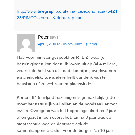
http://www.telegraph.co.uk/finance/economics/75424
28/PIMCO-fears-UK-debt-trap.html
Peter
says:
April 1, 2010 at 2:05 pm
(Quote)
(Reply)
Heb voor minister gespeeld bij RTL-Z, waar je
bezuinigingen kan doen. Ik kwam uit op 84.4 miljard,
waarbij de helft van alle nadelen bij mij overkwamen
als…eindelijk…de andere helft durfde ik van te
betwisten of ze wel zouden plaatsvinden.
Kortom 84.5 miljard bezuinigen is gemakkelijk :). Je
moet het natuurlijk wel willen en de noodzaak ervoor
inzien. Overigens was het begrotingstekort na 2 jaar
al omgezet in een overschot. En na 8 jaar was de
staatsschuld weg en daarmee ook de
samenhangende lasten voor de burger. Na 10 jaar