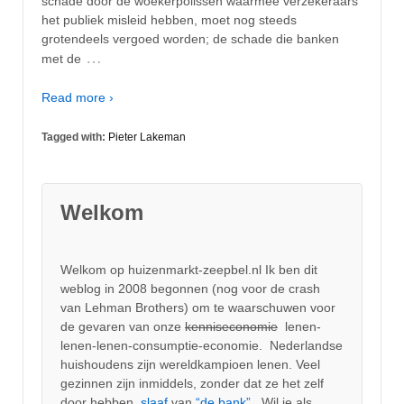
schade door de woekerpolissen waarmee verzekeraars
het publiek misleid hebben, moet nog steeds
grotendeels vergoed worden; de schade die banken
…
met de
Read more ›
Tagged with:
Pieter Lakeman
Welkom
Welkom op huizenmarkt-zeepbel.nl Ik ben dit
weblog in 2008 begonnen (nog voor de crash
van Lehman Brothers) om te waarschuwen voor
de gevaren van onze
kenniseconomie
lenen-
lenen-lenen-consumptie-economie. Nederlandse
huishoudens zijn wereldkampioen lenen. Veel
gezinnen zijn inmiddels, zonder dat ze het zelf
door hebben,
slaaf
van
“de bank”.
Wil je als