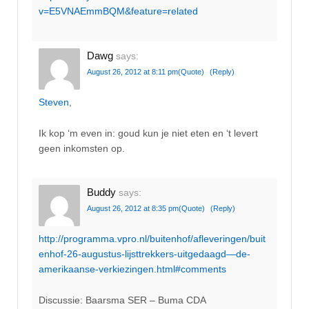
v=E5VNAEmmBQM&feature=related
Dawg
says:
August 26, 2012 at 8:11 pm
(Quote)
(Reply)
Steven
,
Ik kop ‘m even in: goud kun je niet eten en ‘t levert
geen inkomsten op.
Buddy
says:
August 26, 2012 at 8:35 pm
(Quote)
(Reply)
http://programma.vpro.nl/buitenhof/afleveringen/buit
enhof-26-augustus-lijsttrekkers-uitgedaagd—de-
amerikaanse-verkiezingen.html#comments
Discussie: Baarsma SER – Buma CDA