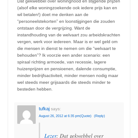
Dat gekwebbel over woningnood en stijgende prijzen
(alsof elke woningzoekende ook iedere prijs kan en
wil betalen!) doet me denken aan de
“personeelstekorten” en loonstijgingen die zouden
ontstaan door de vergrijzing. Want de
instandhouding van de welvaart zou arbeidskrachten
vergen, werk voor iedereen. Maar is er wel geld om
die mensen in dienst te nemen om die “welvaart te
behouden”? Ik voorzie een ander scenario: een
spiraal richting armoede, van recessie, lagere
huizenprijzen en pensioenen, dalende consumptie,
minder bedrijfsactiviteit, minder mensen nodig maar
wel steeds meer grijsaards die steeds minder te
besteden hebben.
tufkaj
says:
August 26, 2012 at 6:35 pm
(Quote)
(Reply)
Lezer
: Dat gekwebbel over