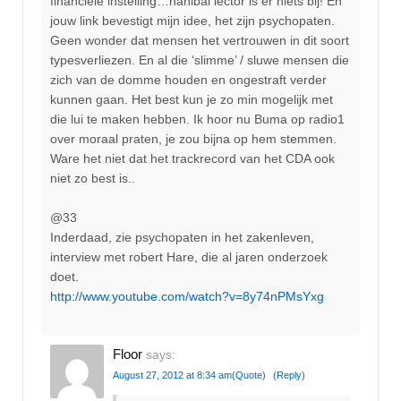
financiele instelling…hanibal lector is er niets bij! En
jouw link bevestigt mijn idee, het zijn psychopaten.
Geen wonder dat mensen het vertrouwen in dit soort
typesverliezen. En al die ‘slimme’ / sluwe mensen die
zich van de domme houden en ongestraft verder
kunnen gaan. Het best kun je zo min mogelijk met
die lui te maken hebben. Ik hoor nu Buma op radio1
over moraal praten, je zou bijna op hem stemmen.
Ware het niet dat het trackrecord van het CDA ook
niet zo best is..
@33
Inderdaad, zie psychopaten in het zakenleven,
interview met robert Hare, die al jaren onderzoek
doet.
http://www.youtube.com/watch?v=8y74nPMsYxg
Floor
says:
August 27, 2012 at 8:34 am
(Quote)
(Reply)