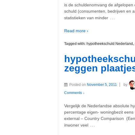
is de schuldenomvang de afgelopen d
schuld (consumenten, bedrijven en and
…
statistieken van minder
Read more ›
Tagged with:
hypotheekschuld Nederland
,
hypotheekschu
zeggen plaatj
Posted on
November 5, 2011
by
Comments ↓
Vergelijk de Nederlandse absolute hy
percentage eigen- woningbezit eens m
external – Country Comparison (Een 
…
inwoner veel