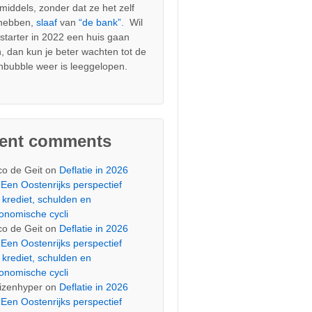
nmiddels, zonder dat ze het zelf
 hebben,
slaaf
van
“de bank”.
Wil
s starter in 2022 een huis gaan
, dan kun je beter wachten tot de
nbubble weer is leeggelopen.
cent comments
co de Geit
on
Deflatie in 2026
Een Oostenrijks perspectief
 krediet, schulden en
onomische cycli
co de Geit
on
Deflatie in 2026
Een Oostenrijks perspectief
 krediet, schulden en
onomische cycli
izenhyper
on
Deflatie in 2026
Een Oostenrijks perspectief