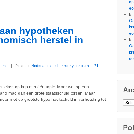
op
ec
b
Oo
kr
 aan hypotheken
ec
omisch herstel in
b
Oo
kr
ec
admin
Posted in
Nederlandse subprime hypotheken
—
71
istieken op kop met één topic. Maar wel op een
Ar
land mag dan een grote staatsschuld torsen. Maar
 onder met de grootste hypotheekschuld in verhouding tot
Arch
Pol