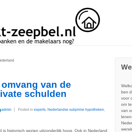
ederland
We
e omvang van de
Welko
ivate schulden
ben d
voor 
om te
admin
Posted in
experts
,
Nederlandse subprime hypotheken
,
van 
lenen
Neder
werel
 is historisch gezien uitzonderlijk hoog. Ook in Nederland