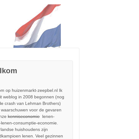
lkom
m op huizenmarkt-zeepbel.nl Ik
it weblog in 2008 begonnen (nog
de crash van Lehman Brothers)
 waarschuwen voor de gevaren
onze
kenniseconomie
lenen-
-lenen-consumptie-economie.
landse huishoudens zijn
dkampioen lenen. Veel gezinnen