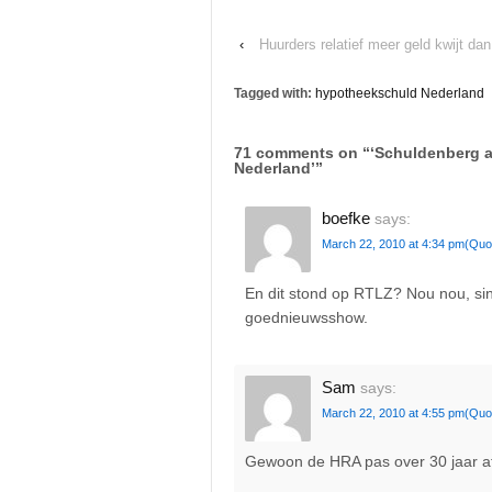
‹
Huurders relatief meer geld kwijt da
Tagged with:
hypotheekschuld Nederland
71 comments on “
‘Schuldenberg 
Nederland’
”
boefke
says:
March 22, 2010 at 4:34 pm
(Quo
En dit stond op RTLZ? Nou nou, sind
goednieuwsshow.
Sam
says:
March 22, 2010 at 4:55 pm
(Quo
Gewoon de HRA pas over 30 jaar af