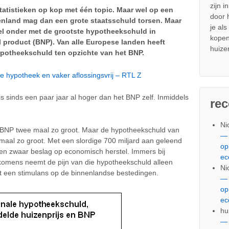
zijn i
tatistieken op kop met één topic. Maar wel op een
door
enland mag dan een grote staatsschuld torsen. Maar
je al
eel onder met de grootste hypotheekschuld in
kopen
l product (BNP). Van alle Europese landen heeft
huize
ypotheekschuld ten opzichte van het BNP.
e hypotheek en vaker aflossingsvrij – RTL Z
 sinds een paar jaar al hoger dan het BNP zelf. Inmiddels
re
Ni
et BNP twee maal zo groot. Maar de hypotheekschuld van
— 
jfmaal zo groot. Met een slordige 700 miljard aan geleend
op
een zwaar beslag op economisch herstel. Immers bij
ec
nkomens neemt de pijn van die hypotheekschuld alleen
Ni
tot een stimulans op de binnenlandse bestedingen.
— 
op
ec
hu
— 