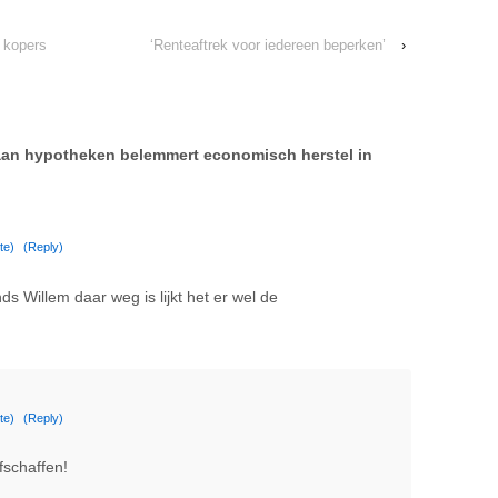
n kopers
‘Renteaftrek voor iedereen beperken’
›
aan hypotheken belemmert economisch herstel in
te)
(Reply)
s Willem daar weg is lijkt het er wel de
te)
(Reply)
schaffen!