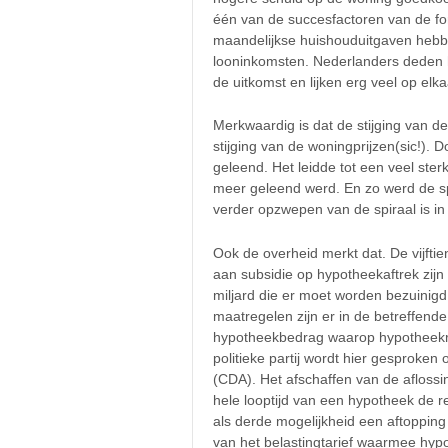
één van de succesfactoren van de for
maandelijkse huishouduitgaven hebb
looninkomsten. Nederlanders deden 
de uitkomst en lijken erg veel op elka
Merkwaardig is dat de stijging van d
stijging van de woningprijzen(sic!). 
geleend. Het leidde tot een veel ste
meer geleend werd. En zo werd de spi
verder opzwepen van de spiraal is in 
Ook de overheid merkt dat. De vijftien 
aan subsidie op hypotheekaftrek zijn
miljard die er moet worden bezuinigd
maatregelen zijn er in de betreffend
hypotheekbedrag waarop hypotheekre
politieke partij wordt hier gesproke
(CDA). Het afschaffen van de aflossi
hele looptijd van een hypotheek de r
als derde mogelijkheid een aftopping 
van het belastingtarief waarmee hy