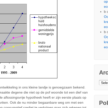
op
ec
b
Oo
kr
ec
b
Oo
kr
ec
Ar
Arch
twikkeling in ons kleine landje is genoegzaam bekend.
maakte degene die niet op de pof woonde tot een dief van
 aflossingsvrije hypotheek heeft er zijn eerste plaats op
Pol
 danken. Ook de nu minder begaanbare weg om met een
 consumptief crediet te verkrijgen mag zich rekenen tot