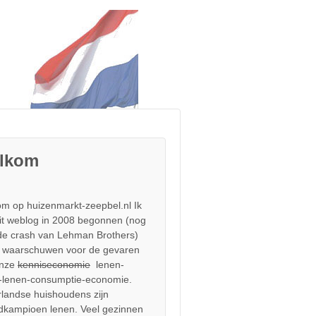
lkom
m op huizenmarkt-zeepbel.nl Ik
it weblog in 2008 begonnen (nog
de crash van Lehman Brothers)
 waarschuwen voor de gevaren
onze
kenniseconomie
lenen-
-lenen-consumptie-economie.
landse huishoudens zijn
dkampioen lenen. Veel gezinnen