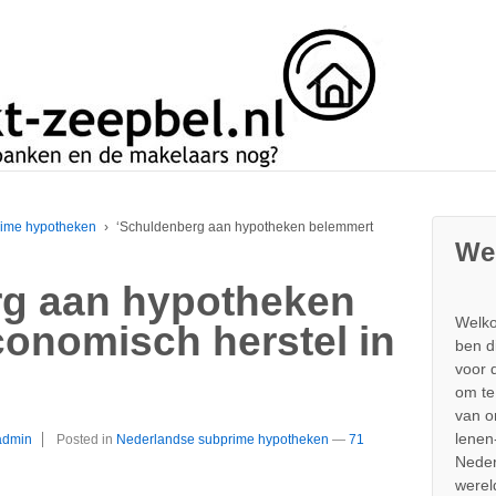
rime hypotheken
›
‘Schuldenberg aan hypotheken belemmert
We
rg aan hypotheken
Welko
onomisch herstel in
ben d
voor 
om te
van 
lenen
admin
Posted in
Nederlandse subprime hypotheken
—
71
Neder
werel