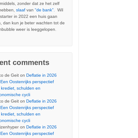
nmiddels, zonder dat ze het zelf
 hebben,
slaaf
van
“de bank”.
Wil
s starter in 2022 een huis gaan
, dan kun je beter wachten tot de
nbubble weer is leeggelopen.
cent comments
co de Geit
on
Deflatie in 2026
Een Oostenrijks perspectief
 krediet, schulden en
onomische cycli
co de Geit
on
Deflatie in 2026
Een Oostenrijks perspectief
 krediet, schulden en
onomische cycli
izenhyper
on
Deflatie in 2026
Een Oostenrijks perspectief