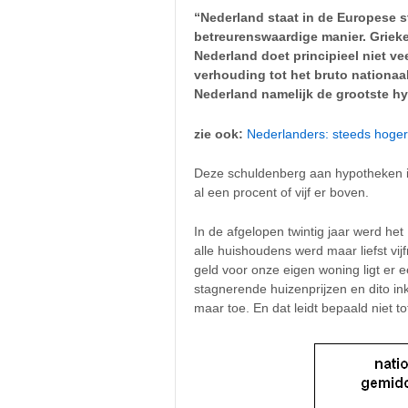
“Nederland staat in de Europese s
betreurenswaardige manier. Griek
Nederland doet principieel niet v
verhouding tot het bruto nationaa
Nederland namelijk de grootste h
zie ook:
Nederlanders: steeds hoger
Deze schuldenberg aan hypotheken is
al een procent of vijf er boven.
In de afgelopen twintig jaar werd h
alle huishoudens werd maar liefst vi
geld voor onze eigen woning ligt er 
stagnerende huizenprijzen en dito i
maar toe. En dat leidt bepaald niet 