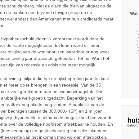
se schuldenberg. Met de claim die hiervan uitgaat op de
en de banken een blijvend stevige greep op de
Wat 
het wel anders dan Amerikanen met hun creditcards maar
ar.
e hypotheekschuld eigenlijk veroorzaakt wordt door de
Door de riante mogelijkheden tot lenen werd er meer
rkere stijging van de woningprijzen waardoor er nog weer
raal twintig jaar draaiende gehouden. Tot nu. Want het
een tijd van recessie en crisis niet meer mogelijk.
tot twintig miljard die het de rijksbegroting jaarlijks kost
 niet meer op te brengen in een recessie. Van de 35
 is er veel gerelateerd aan het woningvraagstuk. Drie
e ambtelijke werkgroep uitgedacht. Beperking van het
nteaftrek nog plaats mag vinden. Afhankelijk van de
n over bedragen tussen de 300.000,- (SP) en 1 miljoen
ngsvrije hypotheek, of althans de mogelijkheid om voor de
ente over de volledige hoofdsom aftrekbaar te houden. En
(lees verlaging) en gelijkschakeling voor alle inkomens
potheekrente van het inkomen mag worden afgetrokken.